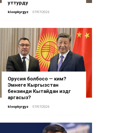
уттурду
kloopkyrgyz
-
07/07/2026
Орусия болбосо — ким?
Эмнеге Кыргызстан
бензинди Кытайдан издөөгө
аргасыз?
kloopkyrgyz
-
07/07/2026