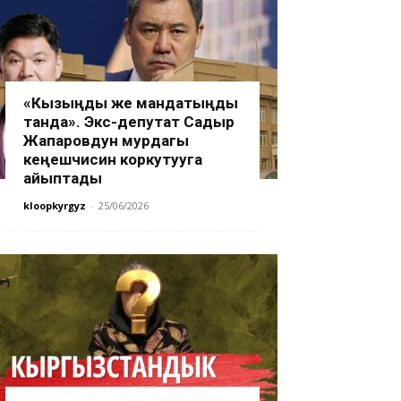
«Кызыңды же мандатыңды
танда». Экс-депутат Садыр
Жапаровдун мурдагы
кеңешчисин коркутууга
айыптады
kloopkyrgyz
-
25/06/2026