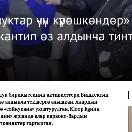
уктар үчүн күрөшкөндөр»
антип өз алдынча тинтү
мдук бирикмесинин активисттери Бишкектин
 өз алдынча текшерүүгө алышкан. Алардын
скө «сойкукана» уюштурулган. Kloop.kgнин
ин» жүрүшүндө алар караоке-бардын
көндүктөрү тартылган.