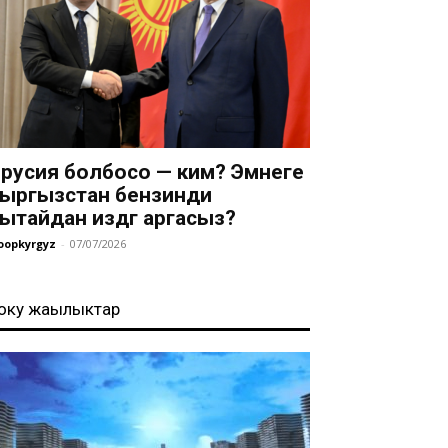
русия болбосо — ким? Эмнеге
ыргызстан бензинди
ытайдан издөөгө аргасыз?
oopkyrgyz
-
07/07/2026
оңку жаңылыктар