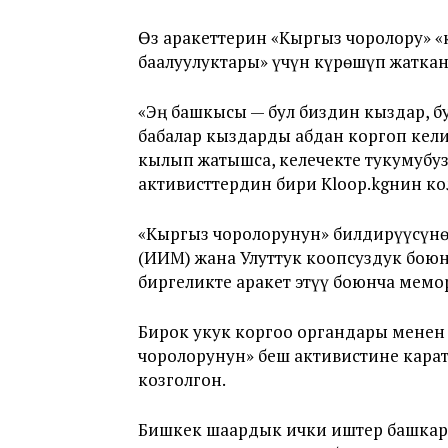
Өз аракеттерин «Кыргыз чоролору»
баалуулуктары» үчүн күрөшүп жатк
«Эң башкысы — бул биздин кыздар, б
бабалар кыздарды абдан коргоп кел
кылып жатышса, келечекте тукумубуз
активисттердин бири Kloop.kgнин ко
«Кыргыз чоролорунун» билдирүүсүнө
(ИИМ) жана Улуттук коопсуздук бою
биргеликте аракет этүү боюнча мем
Бирок укук коргоо органдары менен
чоролорунун» беш активистине кар
козголгон.
Бишкек шаардык ички иштер башка