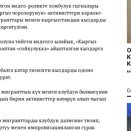
лгон видео-роликте зомбулук сценалары
ыргыз чоролорунун» активисттери караоке-
игранттары менен кыргызстандык кыздарды
өрсөтүлгөн.
олуна тийген видеого ылайык, «Кыргыз
раптан «сойкулукка» айыпталган кыздарга
О
К
К
балга катар тизилген кыздарды одоно
kl
урат.
С
а мигранттын күч менен клубдун бөлмөсүнөн
ын бирин активисттер көтөрүп алып чыгып
р мигранттарды клубдун далисине тизип,
артуу менен импровизацияланган сурак