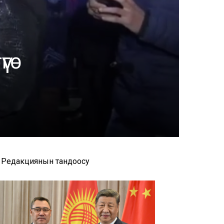
үгө
Редакциянын тандоосу