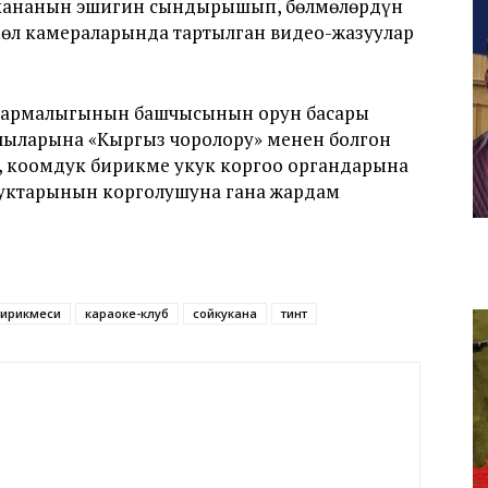
ткананын эшигин сындырышып, бөлмөлөрдүн
мөл камераларында тартылган видео-жазуулар
кармалыгынын башчысынын орун басары
чыларына «Кыргыз чоролору» менен болгон
, коомдук бирикме укук коргоо органдарына
уктарынын корголушуна гана жардам
бирикмеси
караоке-клуб
сойкукана
тинтүү