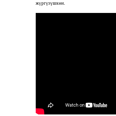
жүргүзүшкөн.