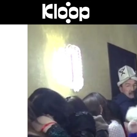
Клооп
кыргызча
|
Кыргызстан
жаңылыктары