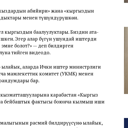
 «кыздардын абийири» жана «кыргыздын
андыктары менен түшүндүрүшкөн.
ул кыргыздын баалуулуктары. Биздин ата-
ишкен. Эгер алар бүгүн ушундай иштерди
 эмне болот?» — деп билдирген
луна тийген видеодо.
 ылайык, аларда Ички иштер министрлиги
нча мамлекеттик комитет (УКМК) менен
орандумдары бар.
 кызматташууларына карабастан «Кыргыз
ата бейбаштык фактысы боюнча кылмыш иши
рмалыгынын расмий билдирүүсүнө ылайык,