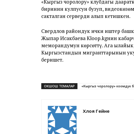
«Кыргыз чоролору» клубдагы даара
биринин кулпусун бузуп, видеокөзө
сакталган серверди алып кетишкен.
Свердлов райондук ички иштер баш
Жыпар Исакбаева Kloop.kgнин кабар
меморандумун көрсөттү. Ага ылайык
Кыргызстандын мигранттарынын ук
беришет.
ОКШОШ ТЕМАЛАР
«Кыргыз чоролору» коомдук 
Хлоя Гейне