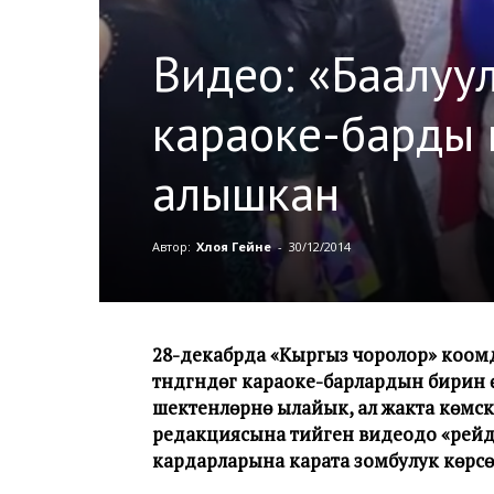
Видео: «Баалуул
караоке-барды к
алышкан
Автор:
Хлоя Гейне
-
30/12/2014
28-декабрда «Кыргыз чоролор» коо
түндүгүндөгү караоке-барлардын бирин
шектенүүлөрүнө ылайык, ал жакта көмү
редакциясына тийген видеодо «рейдд
кардарларына карата зомбулук көрсөт