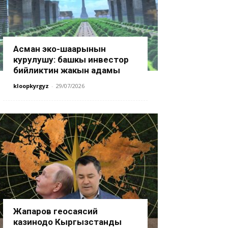
Асман эко-шаарынын
курулушу: башкы инвестор
бийликтин жакын адамы
kloopkyrgyz
-
29/07/2026
Жапаров геосаясий
казинодо Кыргызстанды