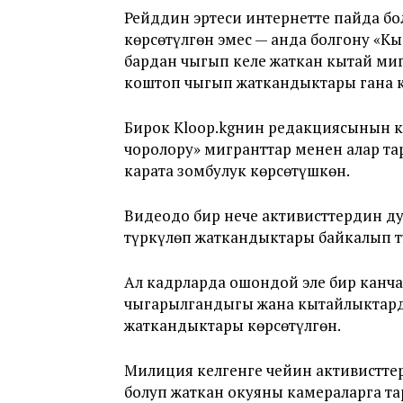
Рейддин эртеси интернетте пайда бо
көрсөтүлгөн эмес — анда болгону «К
бардан чыгып келе жаткан кытай м
коштоп чыгып жаткандыктары гана к
Бирок Kloop.kgнин редакциясынын к
чоролору» мигранттар менен алар та
карата зомбулук көрсөтүшкөн.
Видеодо бир нече активисттердин ду
түркүлөп жаткандыктары байкалып т
Ал кадрларда ошондой эле бир канч
чыгарылгандыгы жана кытайлыктард
жаткандыктары көрсөтүлгөн.
Милиция келгенге чейин активистте
болуп жаткан окуяны камераларга т