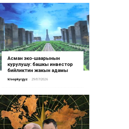
Асман эко-шаарынын
курулушу: башкы инвестор
бийликтин жакын адамы
kloopkyrgyz
-
29/07/2026