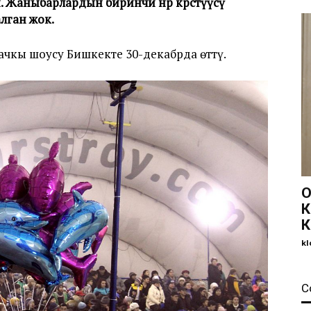
аныбарлардын биринчи өнөр көрсөтүүсү
лган жок.
чкы шоусу Бишкекте 30-декабрда өттү.
О
К
К
kl
С