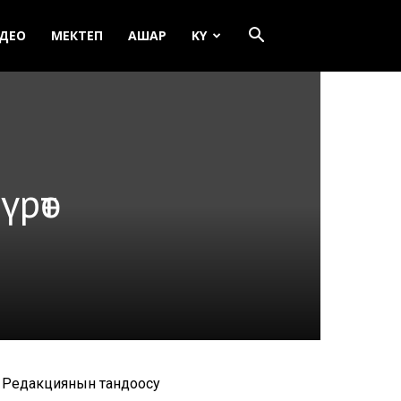
ДЕО
МЕКТЕП
АШАР
KY
үрөт
Редакциянын тандоосу