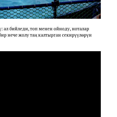
: ал бийледи, топ менен ойноду, ноталар
ир нече жолу таң калтырган секирүүлөрүн