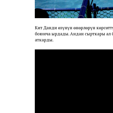
Кит Данди өзүнүн өнөрлөрүн көрсөттү
боюнча ырдады. Андан сырткары ал б
аткарды.