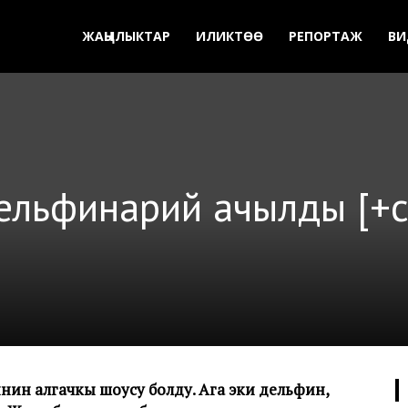
ЖАҢЫЛЫКТАР
ИЛИКТӨӨ
РЕПОРТАЖ
ВИ
дельфинарий ачылды [+с
нин алгачкы шоусу болду. Ага эки дельфин,