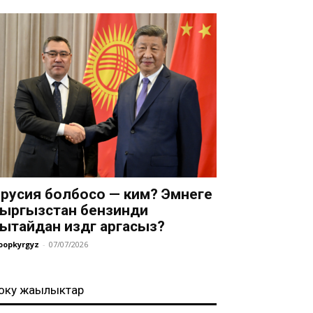
русия болбосо — ким? Эмнеге
ыргызстан бензинди
ытайдан издөөгө аргасыз?
oopkyrgyz
-
07/07/2026
оңку жаңылыктар