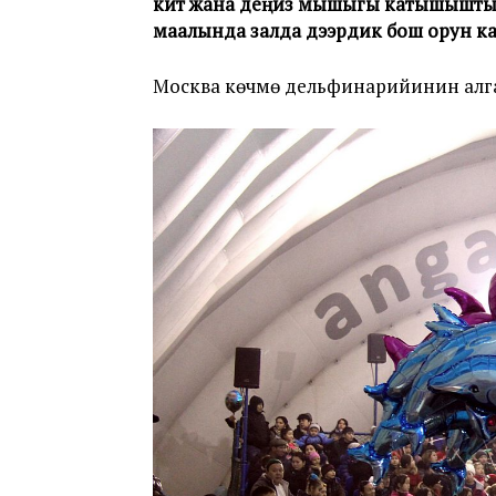
кит жана деңиз мышыгы катышышты. Ж
маалында залда дээрдик бош орун ка
Москва көчмө дельфинарийинин алга