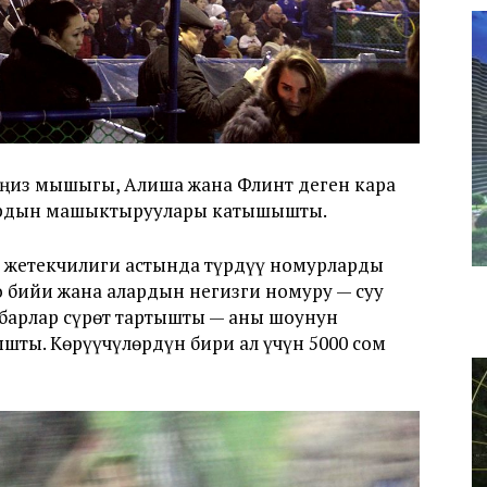
еңиз мышыгы, Алиша жана Флинт деген кара
лардын машыктыруулары катышышты.
жетекчилиги астында түрдүү номурларды
о бийи жана алардын негизги номуру — суу
ыбарлар сүрөт тартышты — аны шоунун
шты. Көрүүчүлөрдүн бири ал үчүн 5000 сом