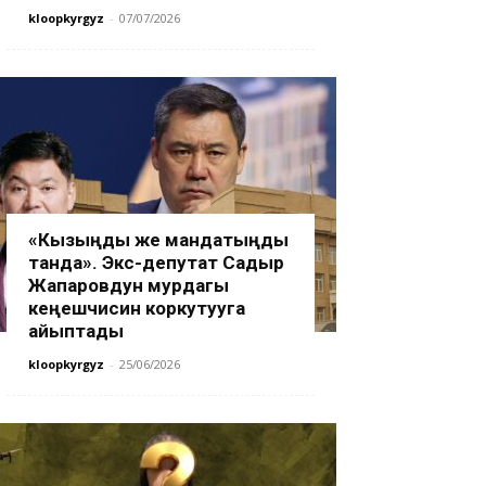
kloopkyrgyz
-
07/07/2026
«Кызыңды же мандатыңды
танда». Экс-депутат Садыр
Жапаровдун мурдагы
кеңешчисин коркутууга
айыптады
kloopkyrgyz
-
25/06/2026