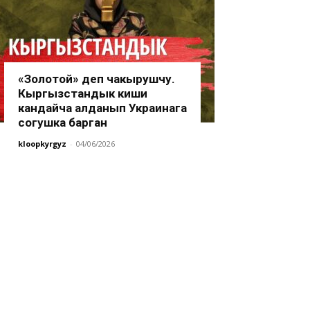
«Золотой» деп чакырушчу.
Кыргызстандык киши
кандайча алданып Украинага
согушка барган
kloopkyrgyz
-
04/06/2026