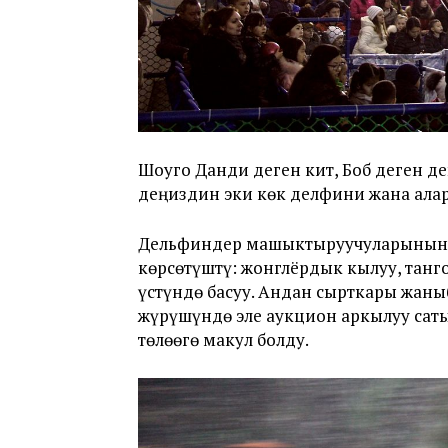
Шоуго Данди деген кит, Боб деген д
деңиздин эки көк делфини жана а
Дельфиндер машыктыруучуларынын 
көрсөтүштү: жонглёрдык кылуу, танг
үстүндө басуу. Андан сырткары жан
жүрүшүндө эле аукцион аркылуу саты
төлөөгө макул болду.