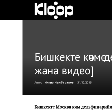
Клооп
кыргызча
|
Бишкекте көчмө 
жана видео]
Кыргызстан
Автор:
Илгиз Чалбараков
-
31/12/2015
жаңылыктары
Бишкекте Москва көчмө дельфинарийи