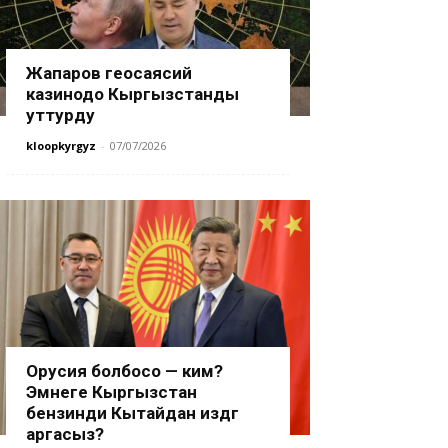
Жапаров геосаясий
казинодо Кыргызстанды
уттурду
kloopkyrgyz
-
07/07/2026
Орусия болбосо — ким?
Эмнеге Кыргызстан
бензинди Кытайдан издөөгө
аргасыз?