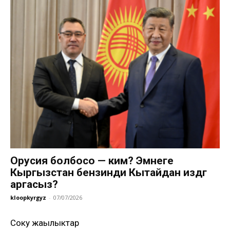
Орусия болбосо — ким? Эмнеге
Кыргызстан бензинди Кытайдан издөөгө
аргасыз?
kloopkyrgyz
-
07/07/2026
Соңку жаңылыктар