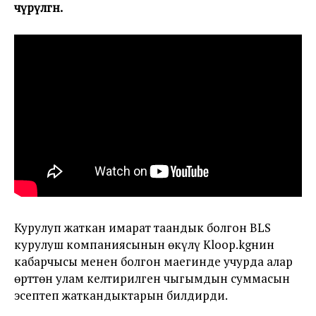
өчүрүлгөн.
Курулуп жаткан имарат таандык болгон BLS
курулуш компаниясынын өкүлү Kloop.kgнин
кабарчысы менен болгон маегинде учурда алар
өрттөн улам келтирилген чыгымдын суммасын
эсептеп жаткандыктарын билдирди.