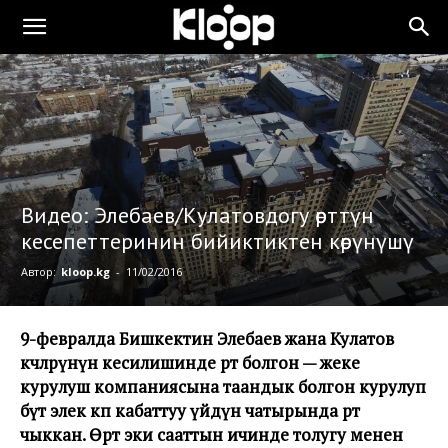
Видео: Элебаев/Кулатовдогу өрттүн
кесепеттеринин бийиктиктен көрүнүшү
Автор:
kloop.kg
-
11/02/2016
9-февралда Бишкектин Элебаев жана Кулатов
көчөлөрүнүн кесилишинде өрт болгон
— жеке
курулуш компаниясына таандык болгон курулуп
бүтө элек көп кабаттуу үйдүн чатырында өрт
чыккан. Өрт эки сааттын ичинде толугу менен