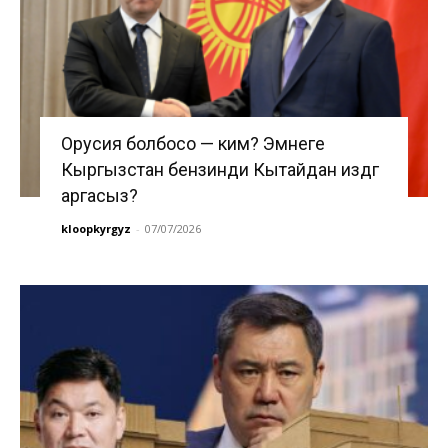
Орусия болбосо — ким? Эмнеге
Кыргызстан бензинди Кытайдан издөөгө
аргасыз?
kloopkyrgyz
-
07/07/2026