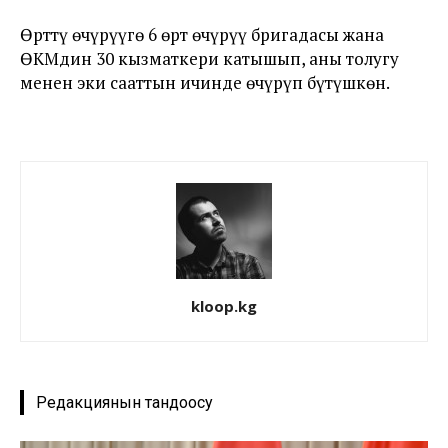
Өрттү өчүрүүгө 6 өрт өчүрүү бригадасы жана
ӨКМдин 30 кызматкери катышып, аны толугу
менен эки сааттын ичинде өчүрүп бүтүшкөн.
kloop.kg
Редакциянын тандоосу