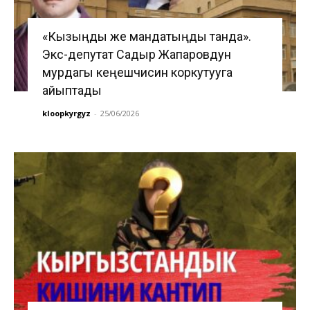
«Кызыңды же мандатыңды танда».
Экс-депутат Садыр Жапаровдун
мурдагы кеңешчисин коркутууга
айыптады
kloopkyrgyz
-
25/06/2026