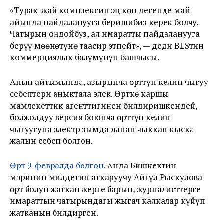
«Турак-жай комплексин эң көп дегенде май
айында пайдаланууга беришибиз керек болчу.
Чатырын оңдойбуз, ал имаратты пайдаланууга
берүү мөөнөтүнө таасир этпейт», — деди BLSтин
коммерциялык бөлүмүнүн башчысы.
Анын айтымында, азырынча өрттүн келип чыгуу
себептери аныктала элек. Өрткө каршы
мамлекеттик агенттигинен билдиришкендей,
болжолдуу версия боюнча өрттүн келип
чыгуусуна электр зымдарынан чыккан кыска
жалын себеп болгон.
Өрт 9-февралда болгон.
Анда Бишкектин
мэринин милдетин аткаруучу Айгүл Рыскулова
өрт болуп жаткан жерге барып, журналисттерге
имараттын чатырындагы жыгач калкалар күйүп
жатканын билдирген.