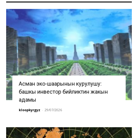
Асман эко-шаарынын курулушу:
башкы инвестор бийликтин жакын
адамы
kloopkyrgyz
-
29/07/2026