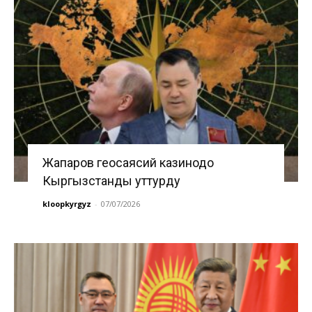
Жапаров геосаясий казинодо
Кыргызстанды уттурду
kloopkyrgyz
-
07/07/2026