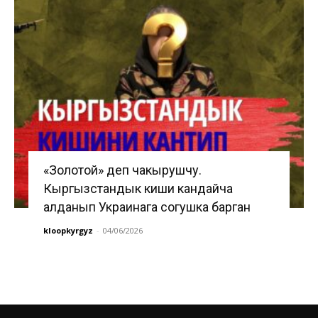
«Золотой» деп чакырушчу.
Кыргызстандык киши кандайча
алданып Украинага согушка барган
kloopkyrgyz
-
04/06/2026