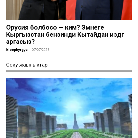
Орусия болбосо — ким? Эмнеге
Кыргызстан бензинди Кытайдан издөөгө
аргасыз?
kloopkyrgyz
-
07/07/2026
Соңку жаңылыктар