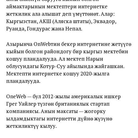
аймактарынын мектептери интернетке
жеткилик ала алышат деп үмүттөнөт. Алар:
Кыргызстан, АКШ (Аляска штаты), Эквадор,
Руанда, Гондурас жана Непал.
Азырынча OnWebтин бекер интернетине жетүүгө
кыйын болгон райондогу бир кыргыз мектебин
кошуу пландалууда. Ал мектеп Нарын
облусундагы Котур-Суу айылында жайгашкан.
Мектепти интернетке кошуу 2020-жылга
пландалууда.
OneWeb — бул 2012-жылы америкалык ишкер
Грег Уайлер түзгөн британиялык стартап
компаниясы. Анын максаты — жогорку
ылдамдыктагы интернетти дүйнө жүзүнө
жеткиликтүү кылуу.