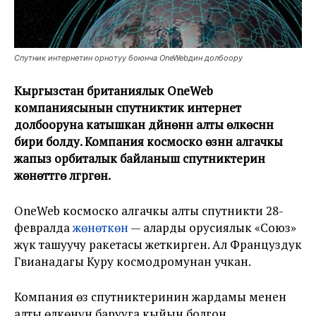
Спутник интернетин орнотуу боюнча OneWebдин долбоору
Кыргызстан британиялык OneWeb
компаниясынын спутниктик интернет
долбооруна катышкан дүйнөнүн алты өлкөсүнүн
бири болду. Компания космоско өзүнүн алгачкы
жапыз орбиталык байланыш спутниктерин
жөнөттүүгө үлгүргөн.
OneWeb космоско алгачкы алты спутникти 28-
февралда
жөнөткөн
— аларды орусиялык «Союз»
жүк ташуучу ракетасы жеткирген. Ал Француздук
Гвианадагы Куру космодромунан учкан.
Компания өз спутниктеринин жардамы менен
алты өлкөнүн барууга кыйын болгон