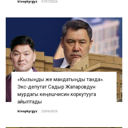
kloopkyrgyz
-
07/07/2026
«Кызыңды же мандатыңды танда».
Экс-депутат Садыр Жапаровдун
мурдагы кеңешчисин коркутууга
айыптады
kloopkyrgyz
-
25/06/2026