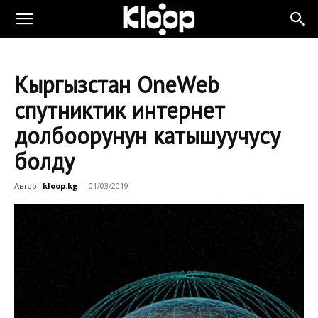
Кыргызстан OneWeb
спутниктик интернет
долбоорунун катышуучусу
болду
Автор:
kloop.kg
-
01/03/2019