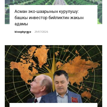
Асман эко-шаарынын курулушу:
башкы инвестор бийликтин жакын
адамы
kloopkyrgyz
-
29/07/2026