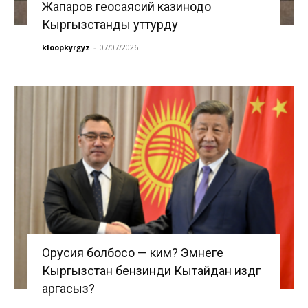
Жапаров геосаясий казинодо
Кыргызстанды уттурду
kloopkyrgyz
-
07/07/2026
Орусия болбосо — ким? Эмнеге
Кыргызстан бензинди Кытайдан издөөгө
аргасыз?