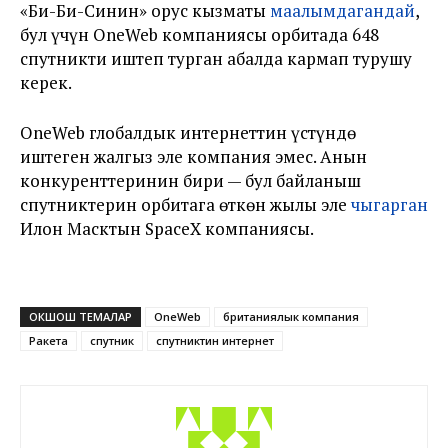
«Би-Би-Синин» орус кызматы
маалымдагандай
,
бул үчүн OneWeb компаниясы орбитада 648
спутникти иштеп турган абалда кармап турушу
керек.
OneWeb глобалдык интернеттин үстүндө
иштеген жалгыз эле компания эмес. Анын
конкуренттеринин бири — бул байланыш
спутниктерин орбитага өткөн жылы эле
чыгарган
Илон Масктын SpaceX компаниясы.
ОКШОШ ТЕМАЛАР
OneWeb
британиялык компания
Ракета
спутник
спутниктин интернет