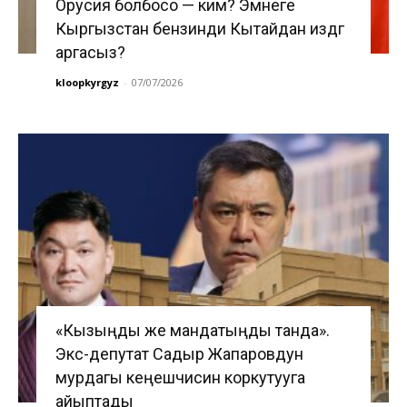
Орусия болбосо — ким? Эмнеге
Кыргызстан бензинди Кытайдан издөөгө
аргасыз?
kloopkyrgyz
-
07/07/2026
«Кызыңды же мандатыңды танда».
Экс-депутат Садыр Жапаровдун
мурдагы кеңешчисин коркутууга
айыптады