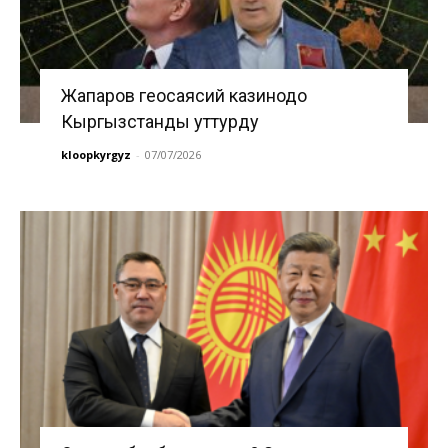
Жапаров геосаясий казинодо
Кыргызстанды уттурду
kloopkyrgyz
-
07/07/2026