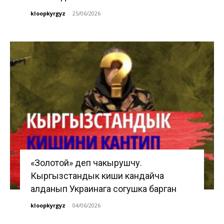
kloopkyrgyz
-
25/06/2026
«Золотой» деп чакырушчу.
Кыргызстандык киши кандайча
алданып Украинага согушка барган
kloopkyrgyz
-
04/06/2026