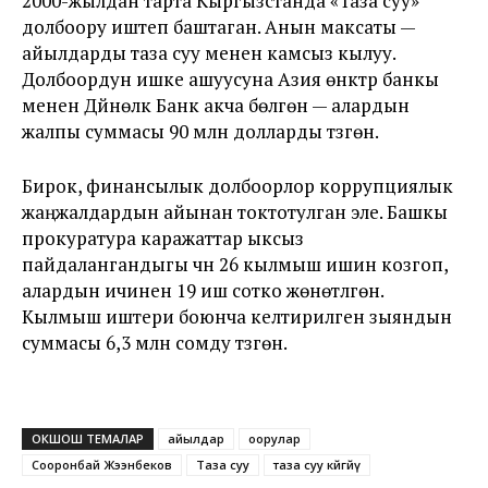
2000-жылдан тарта Кыргызстанда «Таза суу»
долбоору иштеп баштаган. Анын максаты —
айылдарды таза суу менен камсыз кылуу.
Долбоордун ишке ашуусуна Азия өнүктүрүү банкы
менен Дүйнөлүк Банк акча бөлгөн — алардын
жалпы суммасы 90 млн долларды түзгөн.
Бирок, финансылык долбоорлор коррупциялык
жаңжалдардын айынан токтотулган эле. Башкы
прокуратура каражаттар ыксыз
пайдалангандыгы үчүн 26 кылмыш ишин козгоп,
алардын ичинен 19 иш сотко жөнөтүлгөн.
Кылмыш иштери боюнча келтирилген зыяндын
суммасы 6,3 млн сомду түзгөн.
ОКШОШ ТЕМАЛАР
айылдар
оорулар
Сооронбай Жээнбеков
Таза суу
таза суу көйгөйү