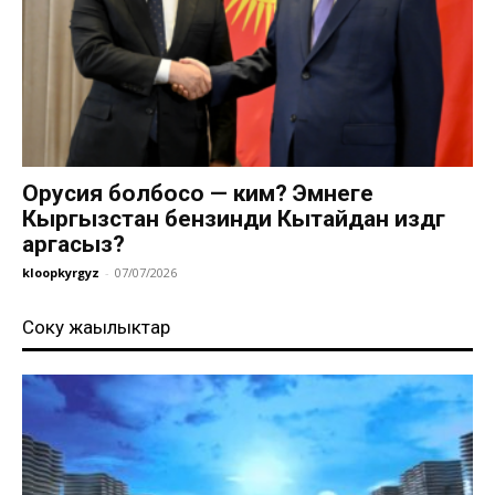
Орусия болбосо — ким? Эмнеге
Кыргызстан бензинди Кытайдан издөөгө
аргасыз?
kloopkyrgyz
-
07/07/2026
Соңку жаңылыктар