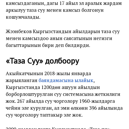
камсыздаганын, дагы 17 айыл эл аралык жардам
аркылуу таза суу менен камсыз болгонун
кошумчалады.
Жээнбеков Кыргызстандын айылдарын таза суу
менен камсыздоо анын саясатынын негизги
багыттарынын бири деп билдирди.
«Таза Суу» долбоору
Акыйкатчынын 2018-жылы январда
жарыяланган
баяндамасына ылайык
,
Кыргызстанда 1200дөн ашуун айылдын
борборлоштурулган суу системасына жеткилиги
жок. 267 айылда суу чорголору 1960-жылдарга
чейин эле курулган, ал эми өлкөнүн 396 айылында
суу чорголору таптакыр эле жок.