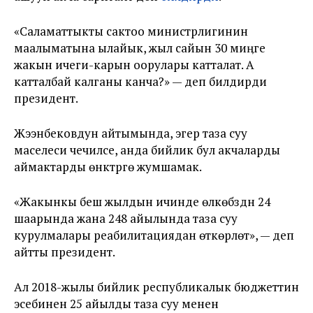
«Саламаттыкты сактоо министрлигинин
маалыматына ылайык, жыл сайын 30 миӊге
жакын ичеги-карын оорулары катталат. А
катталбай калганы канча?» — деп билдирди
президент.
Жээнбековдун айтымында, эгер таза суу
маселеси чечилсе, анда бийлик бул акчаларды
аймактарды өнүктүрүүгө жумшамак.
«Жакынкы беш жылдын ичинде өлкөбүздүн 24
шаарында жана 248 айылында таза суу
курулмалары реабилитациядан өткөрүлөт», — деп
айтты президент.
Ал 2018-жылы бийлик республикалык бюджеттин
эсебинен 25 айылды таза суу менен