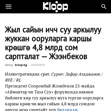
Жыл сайын ичүүчү суу аркылуу
жуккан ооруларга каршы
күрөшүүгө 4,8 млрд сом
сарпталат — Жээнбеков
Автор:
kloop.kg
-
23/05/2019
Иллюстративдик сүрөт.
Сүрөт: Зафар Атаджанов /
RFE / RL
Президент Сооронбай Жээнбеков 23-майда
«Аймактар үчүн Таза Суу» форумунда өлкөнүн
бийлиги кир суу аркылуу жуга турган ооруларга
каршы күрөшүү үчүн жыл сайын 4,8 млрд сомдон
ашуун акча сарптайт деп
билдирди
.