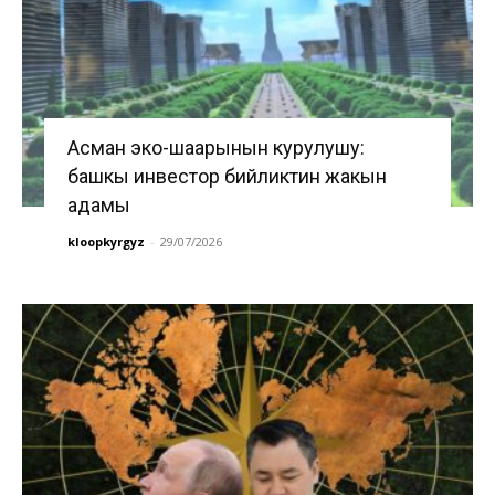
Асман эко-шаарынын курулушу:
башкы инвестор бийликтин жакын
адамы
kloopkyrgyz
-
29/07/2026