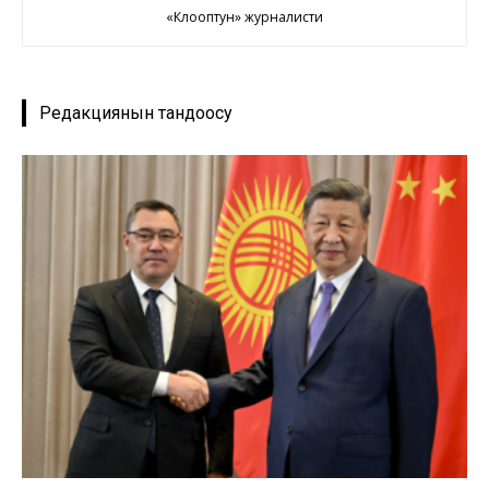
«Клооптун» журналисти
Редакциянын тандоосу