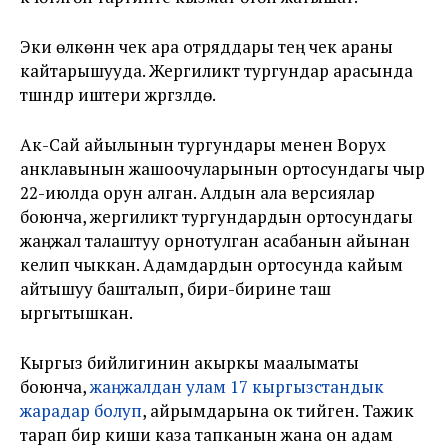
Эки өлкөнүн чек ара отряддары тең чек араны
кайтарышууда. Жергиликтүү тургундар арасында
түшүндүрүү иштери жүргүзүлүүдө.
Ак-Сай айылынын тургундары менен Ворух
анклавынын жашоочуларынын ортосундагы чыр
22-июлда орун алган. Алдын ала версиялар
боюнча, жергиликтүү тургундардын ортосундагы
жаңжал талаштуу орнотулган асабанын айынан
келип чыккан. Адамдардын ортосунда кайым
айтышуу башталып, бири-бирине таш
ыргытышкан.
Кыргыз бийлигинин акыркы маалыматы
боюнча,
жаңжалдан улам 17 кыргызстандык
жарадар болуп
, айрымдарына ок тийген. Тажик
тарап бир киши каза тапканын жана он адам