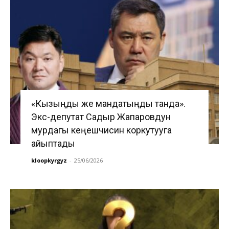
«Кызыңды же мандатыңды танда».
Экс-депутат Садыр Жапаровдун
мурдагы кеңешчисин коркутууга
айыптады
kloopkyrgyz
-
25/06/2026