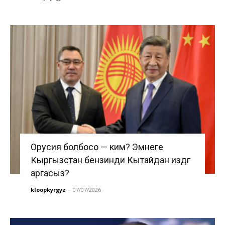
Орусия болбосо — ким? Эмнеге
Кыргызстан бензинди Кытайдан издөөгө
аргасыз?
kloopkyrgyz
-
07/07/2026