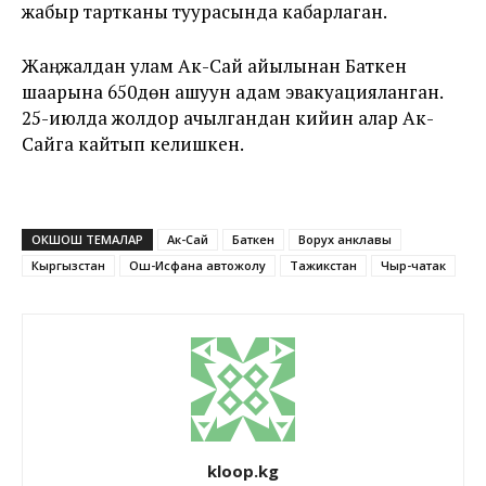
жабыр тартканы туурасында кабарлаган.
Жаңжалдан улам Ак-Сай айылынан Баткен
шаарына 650дөн ашуун адам эвакуацияланган.
25-июлда жолдор ачылгандан кийин алар Ак-
Сайга кайтып келишкен.
ОКШОШ ТЕМАЛАР
Ак-Сай
Баткен
Ворух анклавы
Кыргызстан
Ош-Исфана автожолу
Тажикстан
Чыр-чатак
kloop.kg