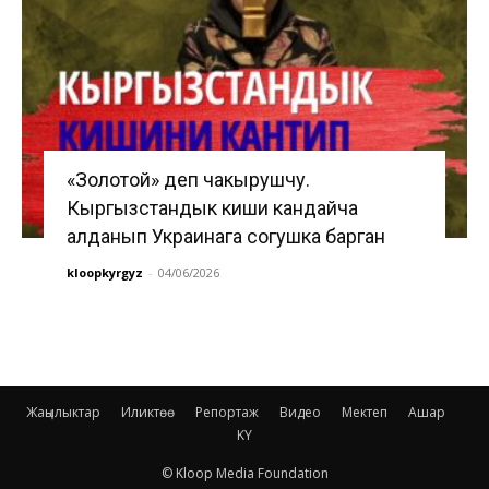
«Золотой» деп чакырушчу.
Кыргызстандык киши кандайча
алданып Украинага согушка барган
kloopkyrgyz
-
04/06/2026
Жаңылыктар
Иликтөө
Репортаж
Видео
Мектеп
Ашар
KY
© Kloop Media Foundation