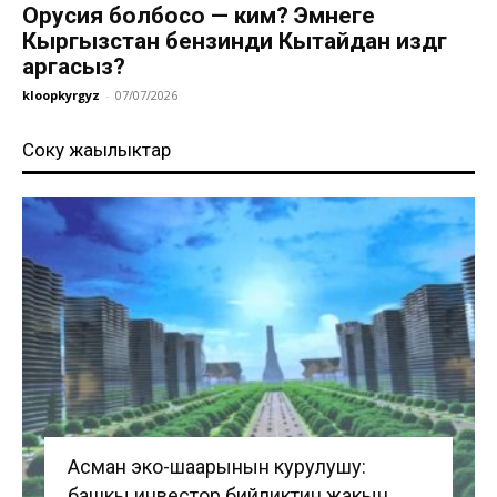
Орусия болбосо — ким? Эмнеге
Кыргызстан бензинди Кытайдан издөөгө
аргасыз?
kloopkyrgyz
-
07/07/2026
Соңку жаңылыктар
Асман эко-шаарынын курулушу:
башкы инвестор бийликтин жакын