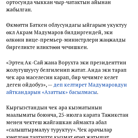
ортосунда чыккан чыр-чатактын айынан
жабылган.
Өкмөттүн Баткен облусундагы ыйгарым укуктуу
өкүлү Акрам Мадумаров билдиргендей, эки
өлкөнүн вице-премьер-министрлери жаңжалды
биргеликте иликтөөнү чечишкен.
«Эртең Ак-Сай жана Ворухта эки президенттин
жолугушуусу белгиленип жатат. Анда эки тарап
чек ара маселесин карап, бир чечимге келет
деген ойдобуз», —
деп келтирет Мадумаровдун
айткандарын «Азаттык» басылмасы
.
Кыргызстандын чек ара кызматынын
маалыматы боюнча, 25-июлга карата Тажикстан
менен чектеш жайгашкан аймакта абал
«салыштырмалуу туруктуу». Чек арачылар
күчөтүлгөн тартипте кызмат өтөп жатышат.