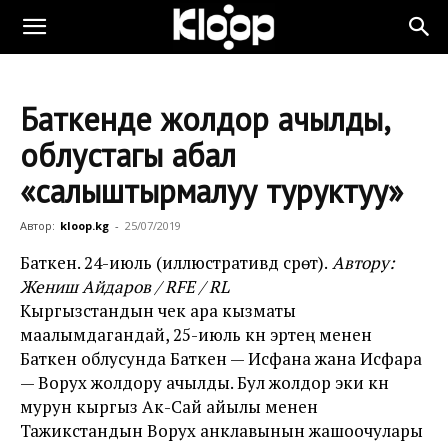
Баткенде жолдор ачылды,
облустагы абал
«салыштырмалуу туруктуу»
Автор:
kloop.kg
-
25/07/2019
Баткен. 24-июль (иллюстративдүү сүрөт).
Автору:
Жениш Айдаров / RFE / RL
Кыргызстандын чек ара кызматы
маалымдагандай, 25-июль күнү эртең менен
Баткен облусунда Баткен — Исфана жана Исфара
— Ворух жолдору ачылды. Бул жолдор эки күн
мурун кыргыз Ак-Сай айылы менен
Тажикстандын Ворух анклавынын жашоочулары