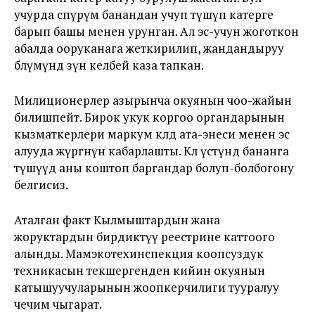
учурда өспүрүм банандан учуп түшүп катерге
барып башы менен урунган. Ал эс-учун жоготкон
абалда ооруканага жеткирилип, жандандыруу
бөлүмүндө өзүнө келбей каза тапкан.
Милиционерлер азырынча окуянын чоо-жайын
билишпейт. Бирок укук коргоо органдарынын
кызматкерлери маркум көлдө ата-энеси менен эс
алууда жүргөнүн кабарлашты. Көл үстүндө бананга
түшүүдө аны коштоп баргандар болуп-болбогону
белгисиз.
Аталган факт Кылмыштардын жана
жоруктардын бирдиктүү реестрине каттоого
алынды. Мамэкотехинспекция коопсуздук
техникасын текшергенден кийин окуянын
катышуучуларынын жоопкерчилиги тууралуу
чечим чыгарат.