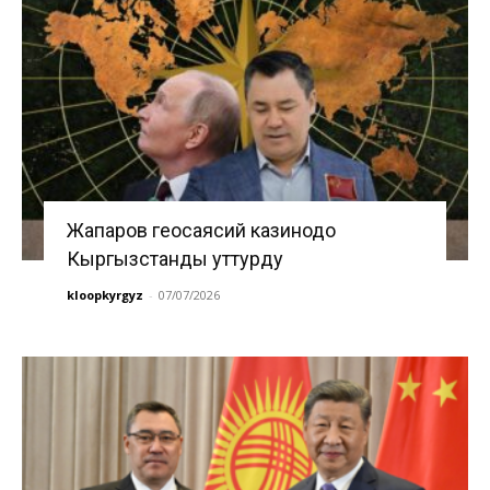
Жапаров геосаясий казинодо
Кыргызстанды уттурду
kloopkyrgyz
-
07/07/2026