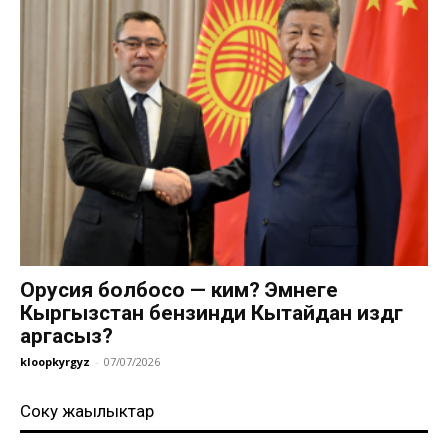
Орусия болбосо — ким? Эмнеге
Кыргызстан бензинди Кытайдан издөөгө
аргасыз?
kloopkyrgyz
-
07/07/2026
Соңку жаңылыктар