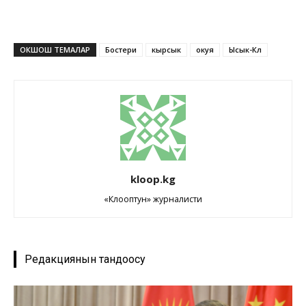
ОКШОШ ТЕМАЛАР
Бостери
кырсык
окуя
Ысык-Көл
kloop.kg
«Клооптун» журналисти
Редакциянын тандоосу