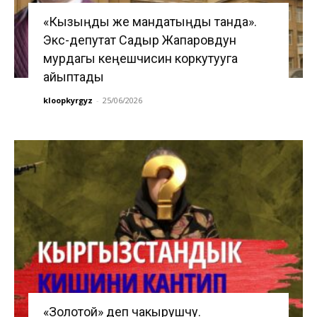
«Кызыңды же мандатыңды танда».
Экс-депутат Садыр Жапаровдун
мурдагы кеңешчисин коркутууга
айыптады
kloopkyrgyz
-
25/06/2026
«Золотой» деп чакырушчу.