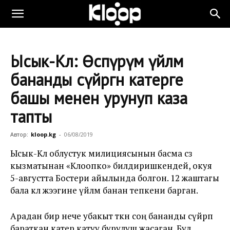
Ысык-Көл: Өспүрүм үйлөмө
бананды сүйрөгөн катерге
башы менен урунуп каза
тапты
Автор:
kloop.kg
-
06/08/2019
Ысык-Көл облустук милициясынын басма сөз
кызматынан «Клоопко» билдиришкендей, окуя
5-августта Бостери айылында болгон. 12 жаштагы
бала көл жээгине үйлөмө банан тепкени барган.
Арадан бир нече убакыт өткөн соң бананды сүйрөп
бараткан катер катуу бурулуш жасаган. Бул