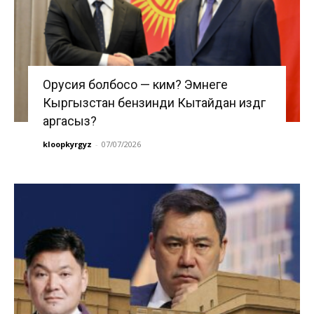
Орусия болбосо — ким? Эмнеге
Кыргызстан бензинди Кытайдан издөөгө
аргасыз?
kloopkyrgyz
-
07/07/2026