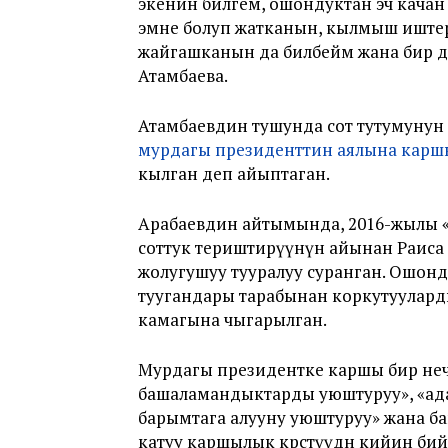
экенин билгем, ошондуктан эч качан
эмне болуп жатканын, кылмыш иштер
жайгашканын да билбейм жана бир д
Атамбаева.
Атамбаевдин тушунда сот тутумунун 
мурдагы президенттин аялына каршы к
кылган деп айыптаган.
Арабаевдин айтымында, 2016-жылы 
соттук териштирүүнүн айынан Раиса А
жолугушуу тууралуу суранган. Ошон
туугандары тарабынан коркутуулард
камагына чыгарылган.
Мурдагы президентке каршы бир неч
башаламандыктарды уюштуруу», «адам
барымтага алууну уюштуруу» жана башк
катуу каршылык көрсөтүүдөн кийин би