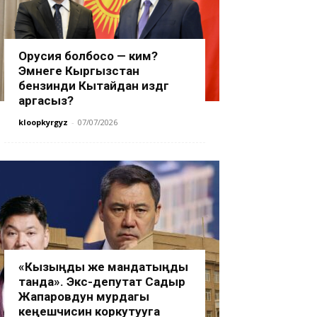
Орусия болбосо — ким?
Эмнеге Кыргызстан
бензинди Кытайдан издөөгө
аргасыз?
kloopkyrgyz
-
07/07/2026
«Кызыңды же мандатыңды
танда». Экс-депутат Садыр
Жапаровдун мурдагы
кеңешчисин коркутууга