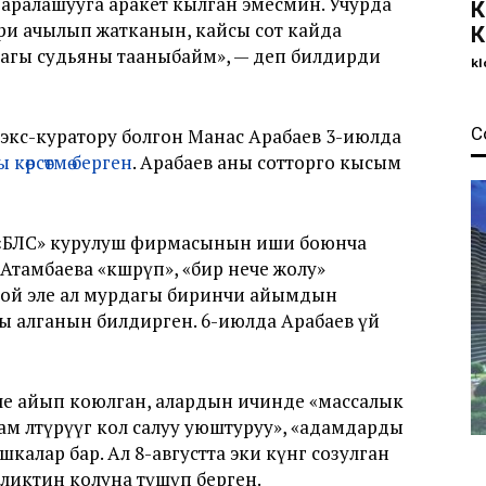
 аралашууга аракет кылган эмесмин. Учурда
К
и ачылып жатканын, кайсы сот кайда
К
агы судьяны тааныбайм», — деп билдирди
kl
С
экс-куратору болгон Манас Арабаев 3-июлда
өрсөтмө берген
. Арабаев аны сотторго кысым
«БЛС» курулуш фирмасынын иши боюнча
тамбаева «көшөрүп», «бир нече жолу»
дой эле ал мурдагы биринчи айымдын
ы алганын билдирген. 6-июлда Арабаев үй
е айып коюлган, алардын ичинде «массалык
 өлтүрүүгө кол салуу уюштуруу», «адамдарды
алар бар. Ал 8-августта эки күнгө созулган
йликтин колуна түшүп берген.