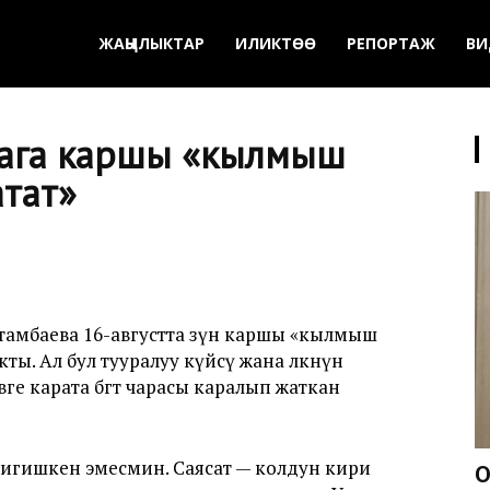
ЖАҢЫЛЫКТАР
ИЛИКТӨӨ
РЕПОРТАЖ
ВИ
Мага каршы «кылмыш
атат»
амбаева 16-августта өзүнө каршы «кылмыш
. Ал бул тууралуу күйөөсү жана өлкөнүн
е карата бөгөт чарасы каралып жаткан
лигишкен эмесмин. Саясат — колдун кири
О