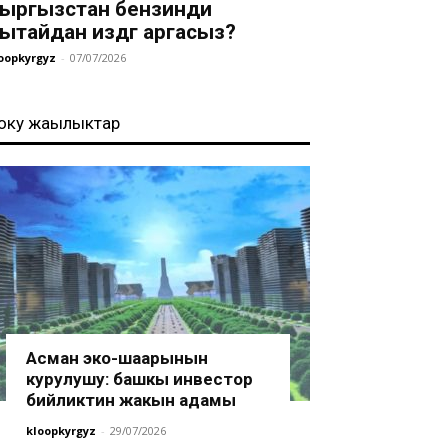
ыргызстан бензинди
ытайдан издөөгө аргасыз?
oopkyrgyz
-
07/07/2026
оңку жаңылыктар
Асман эко-шаарынын
курулушу: башкы инвестор
бийликтин жакын адамы
kloopkyrgyz
-
29/07/2026