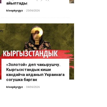
айыптады
kloopkyrgyz
-
25/06/2026
«Золотой» деп чакырушчу.
Кыргызстандык киши
кандайча алданып Украинага
согушка барган
kloopkyrgyz
-
04/06/2026