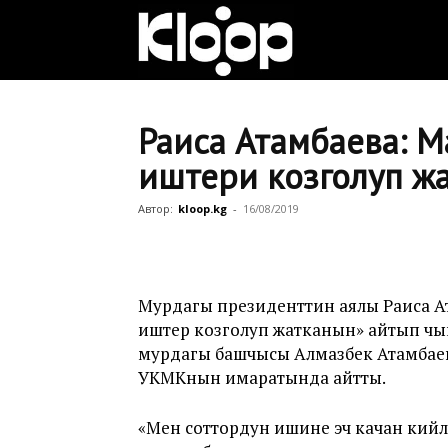
Клооп
кыргызча
Раиса Атамбаева: 
иштери козголуп ж
|
Автор:
kloop.kg
-
16/08/2019
Кыргызстан
Мурдагы президенттин аялы Раиса Ат
иштер козголуп жатканын» айтып чыкты
мурдагы башчысы Алмазбек Атамбаевг
жаңылыктары
УКМКнын имаратында айтты.
«Мен соттордун ишине эч качан кий