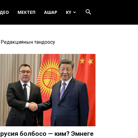
ДЕО
МЕКТЕП
АШАР
KY
Редакциянын тандоосу
русия болбосо — ким? Эмнеге