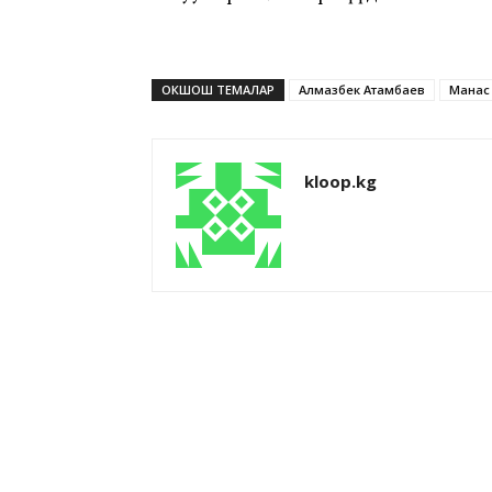
ОКШОШ ТЕМАЛАР
Алмазбек Атамбаев
Манас
kloop.kg