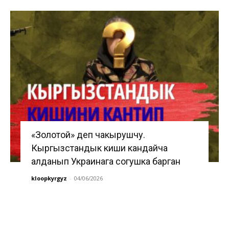
«Золотой» деп чакырушчу.
Кыргызстандык киши кандайча
алданып Украинага согушка барган
kloopkyrgyz
-
04/06/2026