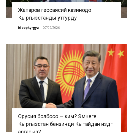
Жапаров геосаясий казинодо
Кыргызстанды уттурду
kloopkyrgyz
-
07/07/2026
Орусия болбосо — ким? Эмнеге
Кыргызстан бензинди Кытайдан издөөгө
аргасыз?