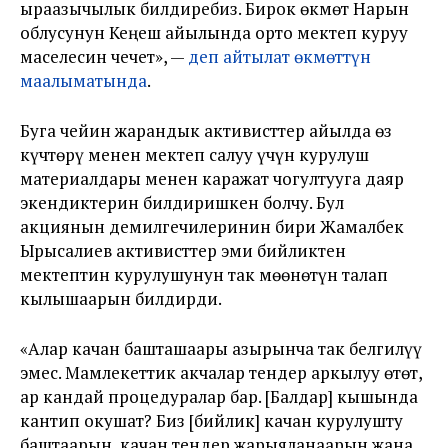
ыраазычылык билдиребиз. Бирок өкмөт Нарын
облусунун Кеңеш айылында орто мектеп куруу
маселесин чечет», —
деп айтылат өкмөттүн
маалыматында
.
Буга чейин жарандык активисттер айылда өз
күчтөрү менен мектеп салуу үчүн курулуш
материалдары менен каражат чогултууга даяр
экендиктерин билдиришкен болчу. Бул
акциянын демилгечилеринин бири Жамалбек
Ырысалиев активисттер эми бийликтен
мектептин курулушунун так мөөнөтүн талап
кылышаарын билдирди.
«Алар качан башташаары азырынча так белгилүү
эмес. Мамлекеттик акчалар тендер аркылуу өтөт,
ар кандай процедуралар бар. [Балдар] кышында
кантип окушат? Биз [бийлик] качан курулушту
баштаарын, качан тендер жарыяланаарын жана