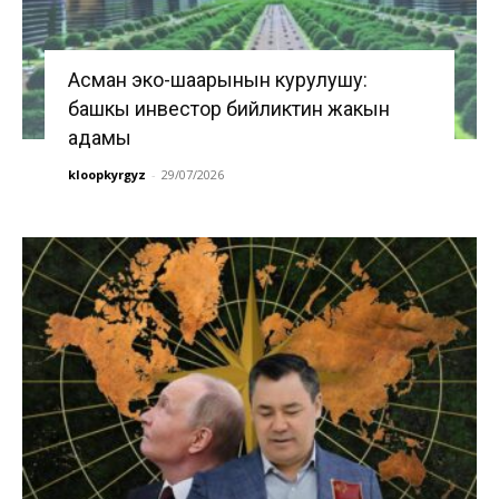
Асман эко-шаарынын курулушу:
башкы инвестор бийликтин жакын
адамы
kloopkyrgyz
-
29/07/2026