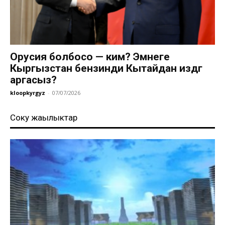
Орусия болбосо — ким? Эмнеге
Кыргызстан бензинди Кытайдан издөөгө
аргасыз?
kloopkyrgyz
-
07/07/2026
Соңку жаңылыктар