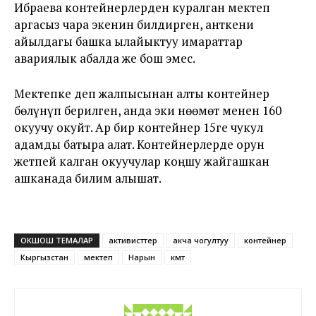
Ибраева контейнерлерден куралган мектеп
аргасыз чара экенин билдирген, анткени
айылдагы башка ылайыктуу имараттар
авариялык абалда же бош эмес.
Мектепке деп жалпысынан алты контейнер
бөлүнүп берилген, анда эки нөөмөт менен 160
окуучу окуйт. Ар бир контейнер 15ге чукул
адамды батыра алат. Контейнерлерде орун
жетпей калган окуучулар коңшу жайгашкан
ашканада билим алышат.
ОКШОШ ТЕМАЛАР
активисттер
акча чогултуу
контейнер
Кыргызстан
мектеп
Нарын
өкмөт