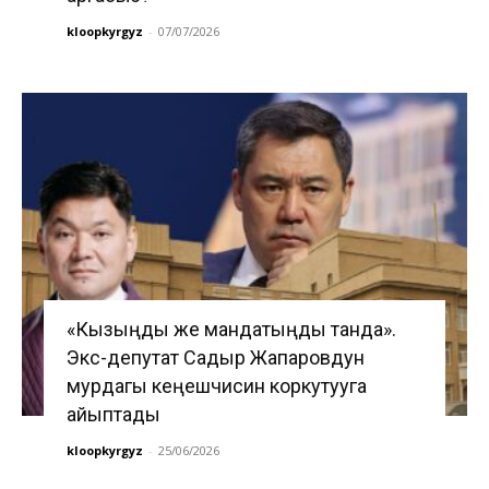
kloopkyrgyz
-
07/07/2026
«Кызыңды же мандатыңды танда».
Экс-депутат Садыр Жапаровдун
мурдагы кеңешчисин коркутууга
айыптады
kloopkyrgyz
-
25/06/2026