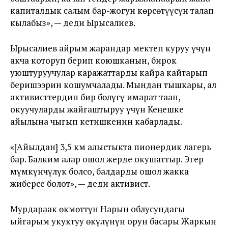
капиталдык салым бар-жогун көрсөтүүсүн талап
кылабыз», — деди Ырысалиев.
Ырысалиев айрым жарандар мектеп куруу үчүн
акча которуп берип коюшканын, бирок
уюштуруучулар каражаттарды кайра кайтарып
беришээрин кошумчалады. Мындан тышкары, ал
активисттердин бир бөлүгү имарат таап,
окуучуларды жайгаштыруу үчүн Кеңешке
айылына чыгып кетишкенин кабарлады.
«[Айылдан] 3,5 км алыстыкта пионердик лагерь
бар. Балким алар ошол жерде окушаттыр. Эгер
мүмкүнчүлүк болсо, балдарды ошол жакка
жиберсе болот», — деди активист.
Мурдараак өкмөттүн Нарын облусундагы
ыйгарым укуктуу өкүлүнүн орун басары Жаркын