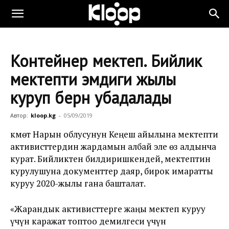
Контейнер мектеп. Бийлик
мектепти эмдиги жылы
куруп берүүнү убадалады
Автор:
kloop.kg
-
05/09/2019
Өкмөт Нарын облусунун Кеңеш айылына мектепти
активисттердин жардамын албай эле өз алдынча
курат. Бийликтен билдиришкендей, мектептин
курулушуна документтер даяр, бирок имаратты
куруу 2020-жылы гана башталат.
«Жарандык активисттерге жаңы мектеп куруу
үчүн каражат топтоо демилгеси үчүн