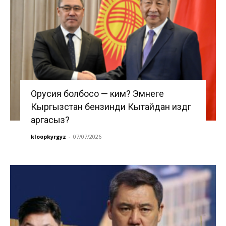
Орусия болбосо — ким? Эмнеге
Кыргызстан бензинди Кытайдан издөөгө
аргасыз?
kloopkyrgyz
-
07/07/2026