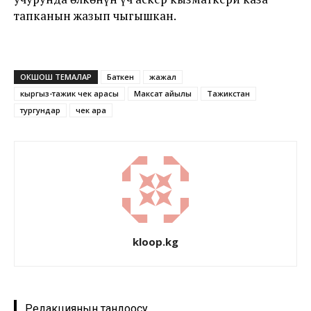
тапканын жазып чыгышкан.
ОКШОШ ТЕМАЛАР
Баткен
жаңжал
кыргыз-тажик чек арасы
Максат айылы
Тажикстан
тургундар
чек ара
kloop.kg
Редакциянын тандоосу