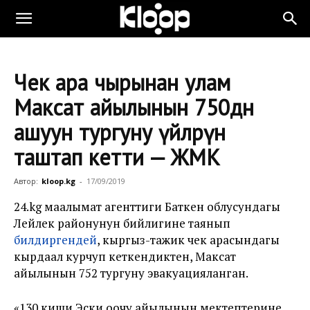
Чек ара чырынан улам
Максат айылынын 750дөн
ашуун тургуну үйлөрүн
таштап кетти — ЖМК
Автор:
kloop.kg
-
17/09/2019
24.kg маалымат агенттиги Баткен облусундагы
Лейлек районунун бийлигине таянып
билдиргендей
, кыргыз-тажик чек арасындагы
кырдаал курчуп кеткендиктен, Максат
айылынын 752 тургуну эвакуацияланган.
«130 киши Эски оочу айылынын мектептерине