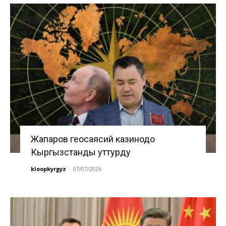
Жапаров геосаясий казинодо
Кыргызстанды уттурду
kloopkyrgyz
-
07/07/2026