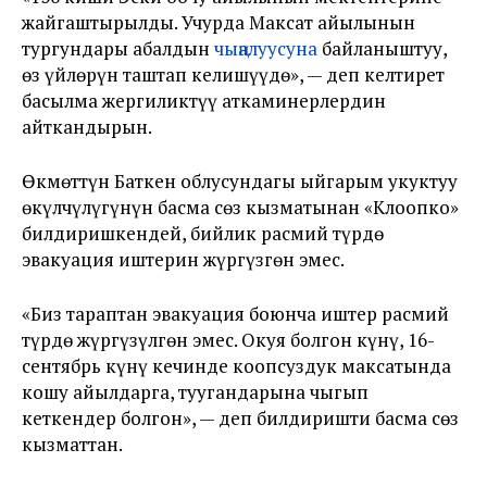
жайгаштырылды. Учурда Максат айылынын
тургундары абалдын
чыңалуусуна
байланыштуу,
өз үйлөрүн таштап келишүүдө», — деп келтирет
басылма жергиликтүү аткаминерлердин
айткандырын.
Өкмөттүн Баткен облусундагы ыйгарым укуктуу
өкүлчүлүгүнүн басма сөз кызматынан «Клоопко»
билдиришкендей, бийлик расмий түрдө
эвакуация иштерин жүргүзгөн эмес.
«Биз тараптан эвакуация боюнча иштер расмий
түрдө жүргүзүлгөн эмес. Окуя болгон күнү, 16-
сентябрь күнү кечинде коопсуздук максатында
коңшу айылдарга, туугандарына чыгып
кеткендер болгон», — деп билдиришти басма сөз
кызматтан.