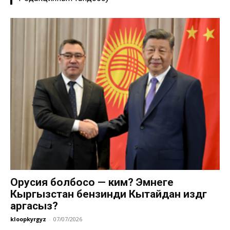
Орусия болбосо — ким? Эмнеге
Кыргызстан бензинди Кытайдан издөөгө
аргасыз?
kloopkyrgyz
-
07/07/2026