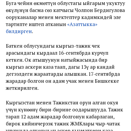
Буга чейин өкмөттүн облустагы ыйгарым укуктуу
өкүлүнүн басма сөз катчысы Чолпон Бердигулова
ооруканалар менен мектептер кадимкидей эле
тартипте иштеп атканын
«Азаттыкка»
билдирген
.
Баткен облусундагы кыргыз-тажик чек
арасындагы кырдаал 16-сентябрда курчуп
кеткен. Ок атышуунун натыйжасында бир
кыргыз аскери каза таап, дагы 13ү ар кандай
деңгээлдеги жараатарды алышкан. 17-сентябрда
жарадар болгон он адам учак менен Бишкекке
жеткирилген.
Кыргызстан менен Тажикстан орун алган окуя
үчүн күнөөнү бири-бирине оодарышууда. Тажик
тарап 12 адам жарадар болгонун кабарлаган,
бирок кийинчерээк тажик ЖМКлары чыр-чатак
учурунда өлкөнүн үч аскер кызматкери каза