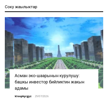
Соңку жаңылыктар
Асман эко-шаарынын курулушу:
башкы инвестор бийликтин жакын
адамы
kloopkyrgyz
-
29/07/2026