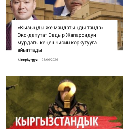
«Кызыңды же мандатыңды танда».
Экс-депутат Садыр Жапаровдун
мурдагы кеңешчисин коркутууга
айыптады
kloopkyrgyz
-
25/06/2026