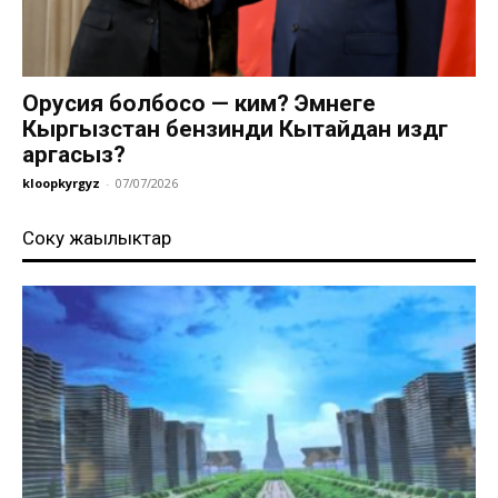
Орусия болбосо — ким? Эмнеге
Кыргызстан бензинди Кытайдан издөөгө
аргасыз?
kloopkyrgyz
-
07/07/2026
Соңку жаңылыктар