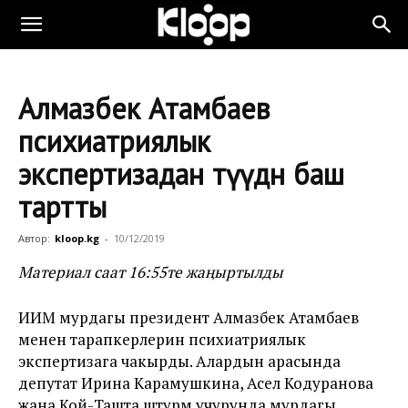
Алмазбек Атамбаев
психиатриялык
экспертизадан өтүүдөн баш
тартты
Автор:
kloop.kg
-
10/12/2019
Материал саат 16:55те жаңыртылды
ИИМ мурдагы президент Алмазбек Атамбаев
менен тарапкерлерин психиатриялык
экспертизага чакырды. Алардын арасында
депутат Ирина Карамушкина, Асел Кодуранова
жана Кой-Ташта штурм учурунда мурдагы