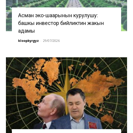
Асман эко-шаарынын курулушу:
башкы инвестор бийликтин жакын
адамы
kloopkyrgyz
-
29/07/2026