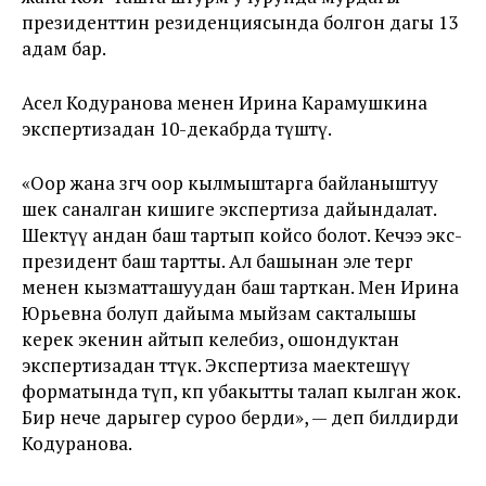
президенттин резиденциясында болгон дагы 13
адам бар.
Асел Кодуранова менен Ирина Карамушкина
экспертизадан 10-декабрда өтүштү.
«Оор жана өзгөчө оор кылмыштарга байланыштуу
шек саналган кишиге экспертиза дайындалат.
Шектүү андан баш тартып койсо болот. Кечээ экс-
президент баш тартты. Ал башынан эле тергөө
менен кызматташуудан баш тарткан. Мен Ирина
Юрьевна болуп дайыма мыйзам сакталышы
керек экенин айтып келебиз, ошондуктан
экспертизадан өттүк. Экспертиза маектешүү
форматында өтүп, көп убакытты талап кылган жок.
Бир нече дарыгер суроо берди», — деп билдирди
Кодуранова.