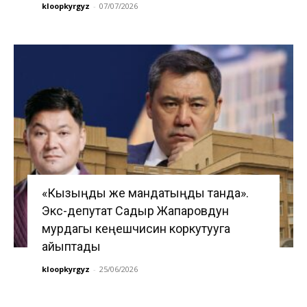
kloopkyrgyz
-
07/07/2026
«Кызыңды же мандатыңды танда».
Экс-депутат Садыр Жапаровдун
мурдагы кеңешчисин коркутууга
айыптады
kloopkyrgyz
-
25/06/2026