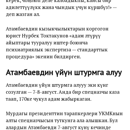
керек, чоңоюп деле калбадыкпы, кайсы бир
адилеттүүлүккө жана чындык үчүн күрөшөбүз!» —
деп жазган ал.
Атамбаевдин кызыкчылыктарын коргогон
юрист Нурбек Токтакунов «адам өлтүрүү
айыптары тууралуу иштер боюнча
психиатриялык экспертиза — стандарттык
процедура» экенин билдирген.
Атамбаевдин үйүн штурмга алуу
Атамбаевдин үйүн штурмга алууу эки күнгө
созулган — 7-8-август. Анда бир спецназчы каза
таап, 170ке чукул адам жабыркаган.
Мурдагы президенттин тарапкерлери УКМКнын
алты спецназчысын туткунга ала алышкан. Бул
алардын Атамбаевди 7-август күнү кечинде