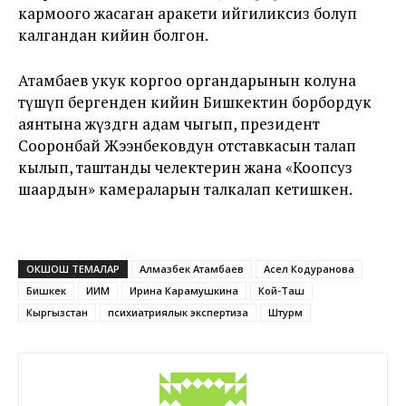
кармоого жасаган аракети ийгиликсиз болуп
калгандан кийин болгон.
Атамбаев укук коргоо органдарынын колуна
түшүп бергенден кийин Бишкектин борбордук
аянтына жүздөгөн адам чыгып, президент
Сооронбай Жээнбековдун отставкасын талап
кылып, таштанды челектерин жана «Коопсуз
шаардын» камераларын талкалап кетишкен.
ОКШОШ ТЕМАЛАР
Алмазбек Атамбаев
Асел Кодуранова
Бишкек
ИИМ
Ирина Карамушкина
Кой-Таш
Кыргызстан
психиатриялык экспертиза
Штурм