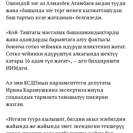
Ошондой эле ал Алмазбек Атамбаев андан өтүүдөн
жана «башында эле тергөө менен кызматташудан
баш тартып келе жатканын» белгиледи.
«Кой-Таштагы массалык башаламандыктарды
жана адамдарды барымтага алуу фактысы
боюнча сотко чейинки өндүрүш иликтенип жатат.
Сотко чейинки өндүрүштүн алкагында шектүү
катары 16 адам өтүп жатат», — деп билдиришти
ИИМден.
Ал эми КСДПнын парламенттеги депутаты
Ирина Карамушкина экспертиза жөнүндө
социалдык тармакта тамашалуу пикирин
жазган.
«Негизи туура кылышат, биздин акыл эсибиздин
жайында же жайында эмес экендигин текшерүү