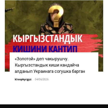
«Золотой» деп чакырушчу.
Кыргызстандык киши кандайча
алданып Украинага согушка барган
kloopkyrgyz
-
04/06/2026