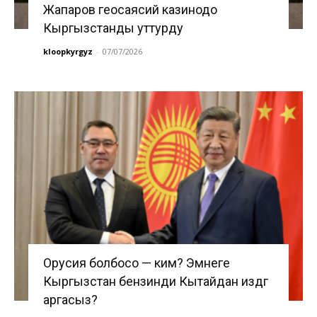
Жапаров геосаясий казинодо
Кыргызстанды уттурду
kloopkyrgyz
-
07/07/2026
Орусия болбосо — ким? Эмнеге
Кыргызстан бензинди Кытайдан издөөгө
аргасыз?