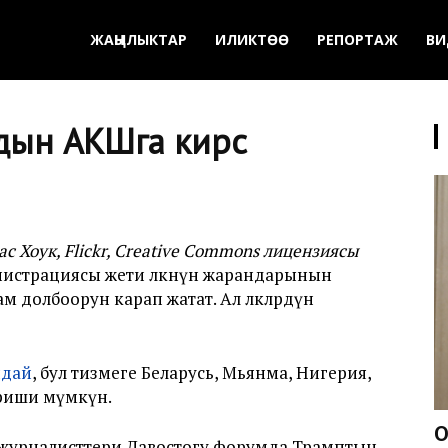
ЖАҢЫЛЫКТАР
ИЛИКТӨӨ
РЕПОРТАЖ
ВИ
н АКШга кирүүсү
ас Хоук, Flickr, Creative Commons лицензиясы
истрациясы жети өлкөнүн жарандарынын
 долбоорун карап жатат. Ал өлкөлөрдүн
ндай
, бул тизмеге Беларусь, Мьянма, Нигерия,
ириши мүмкүн.
О
 журналисттери Давостогу форумда Трамптын