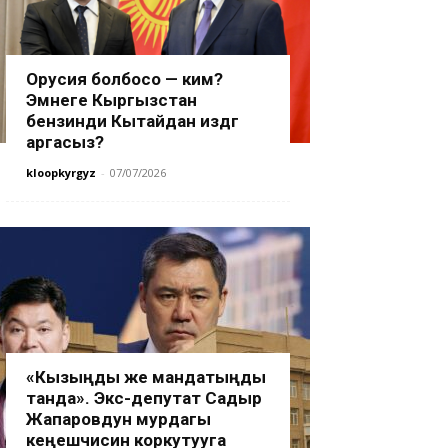
Орусия болбосо — ким?
Эмнеге Кыргызстан
бензинди Кытайдан издөөгө
аргасыз?
kloopkyrgyz
-
07/07/2026
«Кызыңды же мандатыңды
танда». Экс-депутат Садыр
Жапаровдун мурдагы
кеңешчисин коркутууга