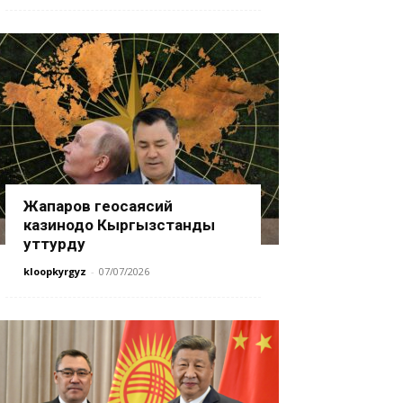
Жапаров геосаясий
казинодо Кыргызстанды
уттурду
kloopkyrgyz
-
07/07/2026