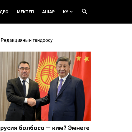
ДЕО
МЕКТЕП
АШАР
KY
Редакциянын тандоосу
русия болбосо — ким? Эмнеге