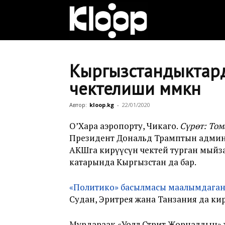
Клооп
кыргызча
Кыргызстандыктарды
чектелиши мүмкүн
|
Автор:
kloop.kg
-
22/01/2020
О’Хара аэропорту, Чикаго.
Сүрөт: Том
Президент Дональд Трамптын админ
Кыргызстан
АКШга кирүүсүн чектей турган мыйзам
катарында Кыргызстан да бар.
жаңылыктары
«Политико» басылмасы маалымдага
Судан, Эритрея жана Танзания да к
Мурдараак «Уолл Стрит Жорналдын»