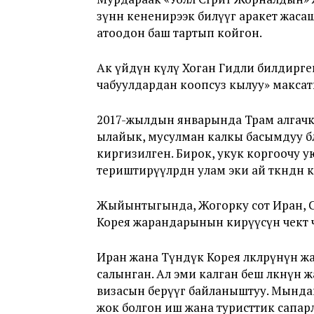
өзүнөн кененирээк билүүгө аракет жасашк
атоодон баш тартып койгон.
Ак үйдүн өкүлү Хоган Гидли билдирге
чабуулдардан коопсуз кылуу» макса
2017-жылдын январында Трам алгачк
ылайык, мусулман калкы басымдуу бөлүг
киргизилген. Бирок, укук коргоочу 
териштирүүлөрдөн улам эки ай өткөндөн 
Жыйынтыгында, Жогорку сот Иран, С
Корея жарандарынын кирүүсүн чектөө 
Иран жана Түндүк Корея өлкөлөрүнүн ж
салынган. Ал эми калган беш өлкөнүн ж
визасын берүүгө байланыштуу. Мында
жок болгон иш жана туристтик сапар