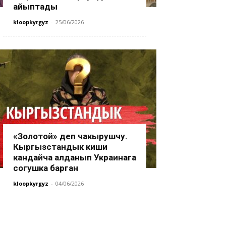
айыптады
kloopkyrgyz
-
25/06/2026
«Золотой» деп чакырушчу.
Кыргызстандык киши
кандайча алданып Украинага
согушка барган
kloopkyrgyz
-
04/06/2026