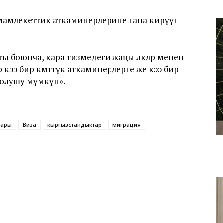
н мамлекеттик аткаминерлерине гана кирүүгө
боюнча, кара тизмедеги жаңы өлкөлөр менен
 кээ бир өкмөттүк аткаминерлерге же кээ бир
болушу мүмкүн».
тары
Виза
кыргызстандыктар
миграция