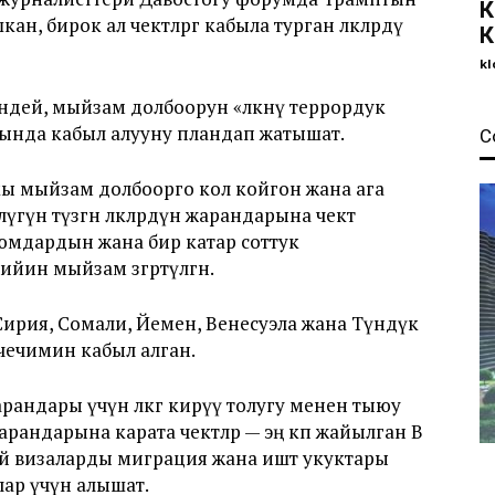
К
ан, бирок ал чектөөлөргө кабыла турган өлкөлөрдү
К
kl
ндей, мыйзам долбоорун «өлкөнү террордук
тында кабыл алууну пландап жатышат.
С
ы мыйзам долбоорго кол койгон жана ага
үн түзгөн өлкөлөрдүн жарандарына чектөө
уюмдардын жана бир катар соттук
кийин мыйзам өзгөртүлгөн.
ирия, Сомали, Йемен, Венесуэла жана Түндүк
чечимин кабыл алган.
арандары үчүн өлкөгө кирүү толугу менен тыюу
арандарына карата чектөөлөр — эң көп жайылган B
й визаларды миграция жана иштөө укуктары
лар үчүн алышат.