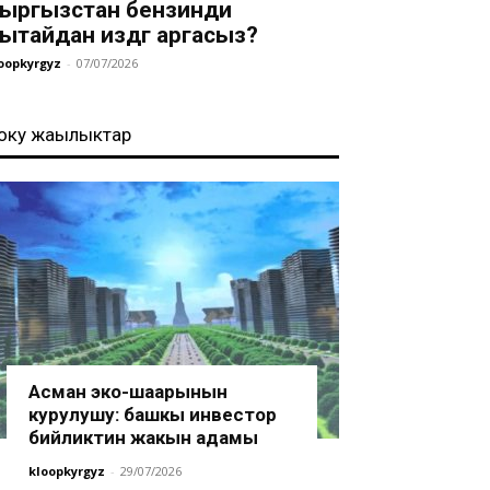
ыргызстан бензинди
ытайдан издөөгө аргасыз?
oopkyrgyz
-
07/07/2026
оңку жаңылыктар
Асман эко-шаарынын
курулушу: башкы инвестор
бийликтин жакын адамы
kloopkyrgyz
-
29/07/2026