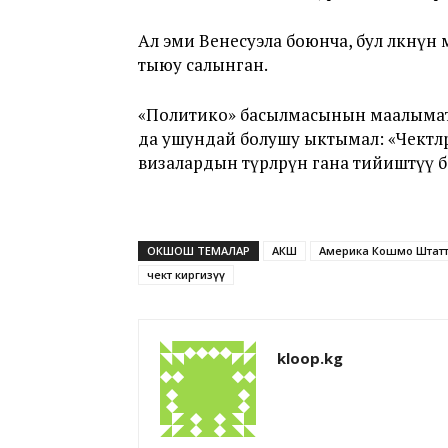
Ал эми Венесуэла боюнча, бул өлкөнү
тыюу салынган.
«Политико» басылмасынын маалыматы 
да ушундай болушу ыктымал: «Чектөөлөр
визалардын түрлөрүнө гана тийиштүү 
ОКШОШ ТЕМАЛАР
АКШ
Америка Кошмо Штат
чектөө киргизүү
kloop.kg