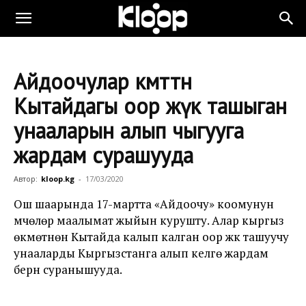
Айдоочулар өкмөттөн
Кытайдагы оор жүк ташыган
унааларын алып чыгууга
жардам сурашууда
Автор:
kloop.kg
-
17/03/2020
Ош шаарында 17-мартта «Айдоочу» коомунун
мүчөлөрү маалымат жыйын курушту. Алар кыргыз
өкмөтүнөн Кытайда калып калган оор жүк ташуучу
унааларды Кыргызстанга алып келүүгө жардам
берүүнү суранышууда.