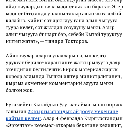
айдоочулардын виза мөөнөтү аяктап баратат. Эгер
мөөнөтү бүтсө анда унааны такыр алып чыга албай
калабыз. Кийин сот аркылуу гана алып чыгууга
туура келет, сот жылдап созулушу мүмкүн. Азыр
алып чыгууга бүт шарт бар, себеби Кытай туруктуу
иштеп жатат», — түшүндүрдү Токторов.
Айдоочулар аларга унааларын алып келүүгө
уруксат берилсе карантинге жаткырылууга даяр
экендигин белгилешти. Бирок материал жарык
көрөөр алдында Тышки иштер министрлигинен,
кыргыз өкмөтүнөн комментарий алууга мүмкүн
болгон жок.
Буга чейин Кытайдын Улугчат аймагынан оор жүк
ташыган
22 кыргызстандык айдоочу мекенине
кайтып келген
. Алар 4-февралда Кыргызстандын
«Эркечтам» көзөмөл-өткөрмө бекетине келишип,