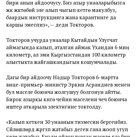
бири анын айдоочусу. Биз азыр унааларыбызга
жүк жүктөбөй эле алып чыгып кетүүгө макулбуз,
баардык инструкцияга жана карантинге да
каршы эмеспиз», — деди Токторов.
Токторов учурда унаалар Кытайдын Улугчат
аймагында калып, аталган аймак Ухандан 6 миң
километр, ал эми Кыргызстандан 100 километр
алыстыкта жайгашкандыгын кошумчалады.
Дагы бир айдоочу Надыр Токторов 6-мартта
вице-примьер-министр Эркин Асрандиев менен
бул маселе боюнча жолгушуу болгонун айтты.
Бирок азыркы күнгө чейин маселени чечүү боюнча
иштер аткарыла электигине токтолду.
«Калып кеткен 30 унаанын тизмесин бергенбиз.
Сүйлөшүүлөрдү жүргүзүп жатабыз деген гана жооп угуп
келе жатабыз. Бизди ойлондурган маселе кээ бир