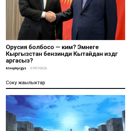
Орусия болбосо — ким? Эмнеге
Кыргызстан бензинди Кытайдан издөөгө
аргасыз?
kloopkyrgyz
-
07/07/2026
Соңку жаңылыктар