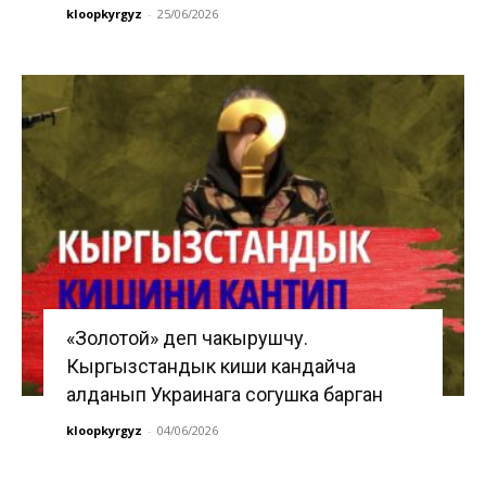
kloopkyrgyz
-
25/06/2026
«Золотой» деп чакырушчу.
Кыргызстандык киши кандайча
алданып Украинага согушка барган
kloopkyrgyz
-
04/06/2026