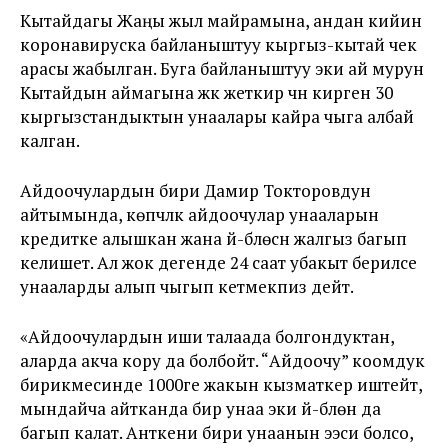
Кытайдагы Жаңы жыл майрамына, андан кийин
коронавируска байланыштуу кыргыз-кытай чек
арасы жабылган. Буга байланыштуу эки ай мурун
Кытайдын аймагына жүк жеткирүү үчүн кирген 30
кыргызстандыктын унаалары кайра чыга албай
калган.
Айдоочулардын бири Дамир Токторовдун
айтымында, көпчүлүк айдоочулар унааларын
кредитке алышкан жана үй-бүлөсүн жалгыз багып
келишет. Ал жок дегенде 24 саат убакыт берилсе
унааларды алып чыгып кетмекпиз дейт.
«Айдоочулардын иши талаада болгондуктан,
аларда акча кору да болбойт. “Айдоочу” коомдук
бирикмесинде 1000ге жакын кызматкер иштейт,
мындайча айтканда бир унаа эки үй-бүлөнү да
багып калат. Анткени бири унаанын ээси болсо,