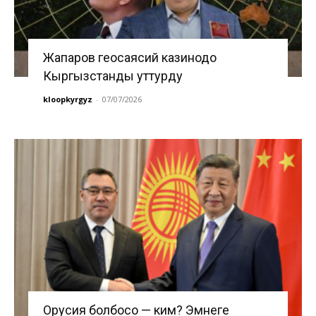
Жапаров геосаясий казинодо
Кыргызстанды уттурду
kloopkyrgyz
-
07/07/2026
Орусия болбосо — ким? Эмнеге