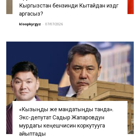
Кыргызстан бензинди Кытайдан издөөгө
аргасыз?
kloopkyrgyz
-
07/07/2026
«Кызыңды же мандатыңды танда».
Экс-депутат Садыр Жапаровдун
мурдагы кеңешчисин коркутууга
айыптады