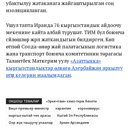
убактылуу жатаканага жайгаштырылган соң
изоляцияланган.
Ушул тапта Иранда 76 кыргызстандык айдоочу
мекенине кайта албай турушат. ТИМ бул боюнча
сүйлөшүүлөр жүрүп жаткандыгын билдирген. Көп
өтпөй Соода-өнөр жай палатасынын логистика
жана транспорт боюнча комитетинин төрагасы
Талантбек Маткерим уулу
«Азаттыкка»
кыргызстандыктар өлкөгө Азербайжан аркылуу
өтүп келерин маалымдаган
.
ОКШОШ ТЕМАЛАР
«Эркечтам» көзөмөл-өткөрмө бекети
Вице-премьер-министр
карантин
коронавирус
кыргыз-кытай чек арасы
Кытай Эл Республикасы
Оор жүк ташуучу унаалар
Эркин Арсандиев