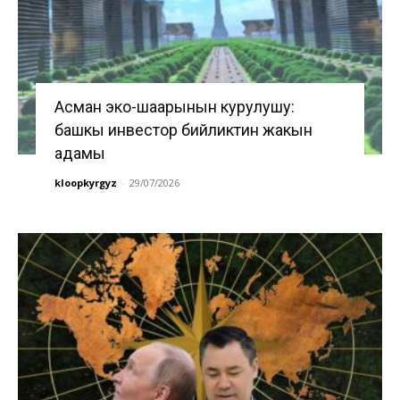
Асман эко-шаарынын курулушу:
башкы инвестор бийликтин жакын
адамы
kloopkyrgyz
-
29/07/2026