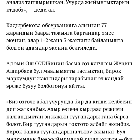
анализ тапшырышкан. Учурда жыйынтыктарын
күтүүдөбүз», — деди ал.
Кадырбекова обсервацияга алынган 77
жарандын баары тажыяга баргандар эмес
экенин, алар 1-2 жана 3-жактагы байланышта
болгон адамдар экенин белгиледи.
Ал эми Ош ОИИБинин басма сөз катчысы Жеңиш
Аширбаев бул маалыматты тастыктап, бирок
маркумдун жакындары тарабынан эч кандай
эреже бузуу болбогонун айтты.
«Биз өзгөчө абал учурунда бир да киши келбесин
деп жатканбыз. Азыр өзгөчө кырдаал режими
калгандыктан эң жакын туугандары гана барса
болот. Бир туугандарын токтото албайт экенбиз.
Бирок башка туугандарына тыюу салынат. Бул
маркумдун үйүнө жыйырмадай киши келген — бул