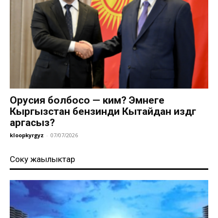
Орусия болбосо — ким? Эмнеге
Кыргызстан бензинди Кытайдан издөөгө
аргасыз?
kloopkyrgyz
-
07/07/2026
Соңку жаңылыктар