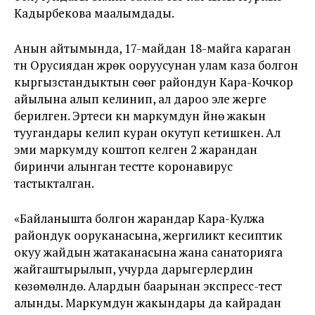
Кадырбекова маалымдады.
Анын айтымында, 17-майдан 18-майга караган
түнү Орусиядан жүрөк ооруусунан улам каза болгон
кыргызстандыктын сөөгү райондун Кара-Кочкор
айылына алып келинип, ал дароо эле жерге
берилген. Эртеси күнү маркумдун үйүнө жакын
туугандары келип куран окутуп кетишкен. Ал
эми маркумду коштоп келген 2 жарандан
биринчи алынган тестте коронавирус
тастыкталган.
«Байланышта болгон жарандар Кара-Кулжа
райондук ооруканасына, жергиликтүү кесиптик
окуу жайдын жатаканасына жана санаторияга
жайгаштырылып, учурда дарыгерлердин
көзөмөлүндө. Алардын баарынан экспресс-тест
алынды. Маркумдун жакындары да кайрадан