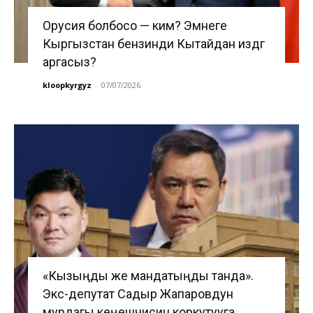
Орусия болбосо — ким? Эмнеге
Кыргызстан бензинди Кытайдан издөөгө
аргасыз?
kloopkyrgyz
-
07/07/2026
«Кызыңды же мандатыңды танда».
Экс-депутат Садыр Жапаровдун
мурдагы кеңешчисин коркутууга