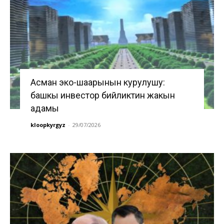
Асман эко-шаарынын курулушу:
башкы инвестор бийликтин жакын
адамы
kloopkyrgyz
-
29/07/2026