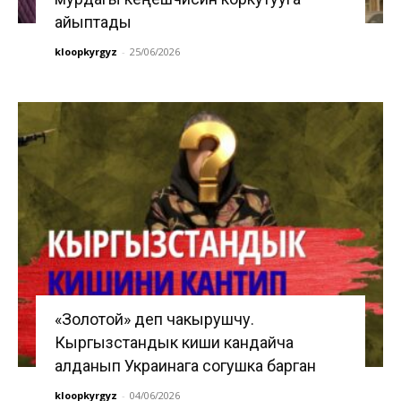
айыптады
kloopkyrgyz
-
25/06/2026
«Золотой» деп чакырушчу.
Кыргызстандык киши кандайча
алданып Украинага согушка барган
kloopkyrgyz
-
04/06/2026