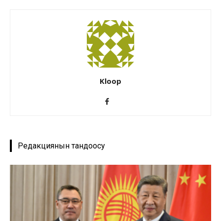
Kloop
Редакциянын тандоосу