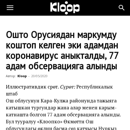
Ошто Орусиядан маркумду
коштоп келген эки адамдан
коронавирус аныкталды, 77
адам обсервацияга алынды
Автор:
Kloop
-
20/05/2020
Иллюстративдик сүрөт.
Сүрөт:
Республикалык
штаб
Ош облусунун Кара-Кулжа районунда тажыяга
катышкан тургундар жана алар менен карым-
катнашта болгон 77 адам обсервацияга алынды.
Бул тууралуу «Клоопко» Өкмөттүн Ош
облусундагы өкүлүнүн басма сөз катчысы Нуркыз