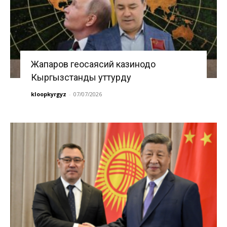
Жапаров геосаясий казинодо
Кыргызстанды уттурду
kloopkyrgyz
-
07/07/2026