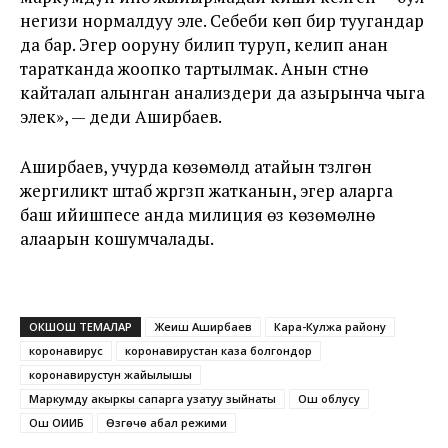
негизи нормалдуу эле. Себеби көп бир туугандар
да бар. Эгер ооруну билип туруп, келип анан
таратканда жоопко тартылмак. Анын үстүнө
кайталап алынган анализдери да азырынча чыга
элек», — деди Аширбаев.
Аширбаев, учурда көзөмөлдү атайын түзүлгөн
жергиликтүү штаб жүргүзүп жатканын, эгер аларга
баш ийишпесе анда милиция өз көзөмөлүнө
алаарын кошумчалады.
ОКШОШ ТЕМАЛАР
Жеңиш Аширбаев
Кара-Кулжа району
коронавирус
коронавирустан каза болгондор
коронавирустун жайылышы
Маркумду акыркы сапарга узатуу зыйнаты
Ош облусу
Ош ОИИБ
Өзгөчө абал режими