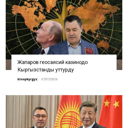
Жапаров геосаясий казинодо
Кыргызстанды уттурду
kloopkyrgyz
-
07/07/2026