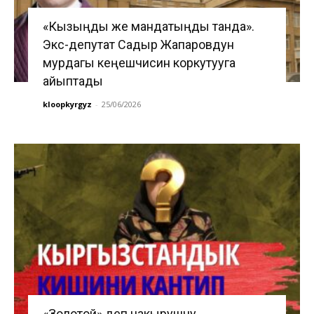
«Кызыңды же мандатыңды танда».
Экс-депутат Садыр Жапаровдун
мурдагы кеңешчисин коркутууга
айыптады
kloopkyrgyz
-
25/06/2026
«Золотой» деп чакырушчу.