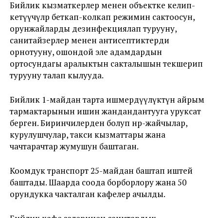
Бийлик кызматкерлер менен объектке келип-
кетүүчүлөр беткап-колкап режимин сактоосун,
орунжайларды дезинфекциялап турууну,
санитайзерлер менен антисептиктерди
орнотууну, ошондой эле адамдардын
ортосундагы аралыктын сакталышын текшерип
турууну талап кылууда.
Бийлик 1-майдан тарта ишмердүүлүктүн айрым
тармактарынын ишин жандандантууга уруксат
берген. Биринчилерден болуп өнөр-жайчылар,
курулушчулар, такси кызматтары жана
чачтарачтар жумушун баштаган.
Коомдук транспорт 25-майдан баштап иштей
баштады. Шаарда соода борборлору жана 50
орундукка чакталган кафелер ачылды.