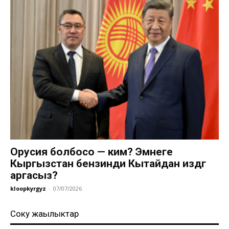
Орусия болбосо — ким? Эмнеге
Кыргызстан бензинди Кытайдан издөөгө
аргасыз?
kloopkyrgyz
-
07/07/2026
Соңку жаңылыктар