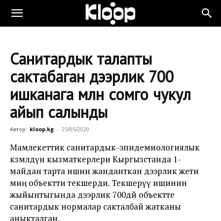
Санитардык талапты
сактабаган дээрлик 700
ишканага млн сомго чукул
айып салынды
Автор:
kloop.kg
-
25/05/2020
Мамлекеттик санитардык-эпидемиологиялык
көзөмөлдүн кызматкерлери Кыргызстанда 1-
майдан тарта ишин жанданткан дээрлик жети
миң объектти текшерди. Текшерүү ишинин
жыйынтыгында дээрлик 700дөй объектте
санитардык нормалар сакталбай жатканы
аныкталган.