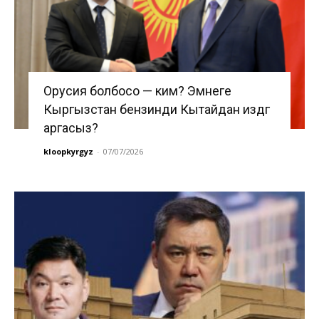
Орусия болбосо — ким? Эмнеге
Кыргызстан бензинди Кытайдан издөөгө
аргасыз?
kloopkyrgyz
-
07/07/2026