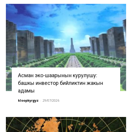
Асман эко-шаарынын курулушу:
башкы инвестор бийликтин жакын
адамы
kloopkyrgyz
-
29/07/2026