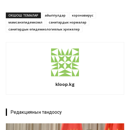
ОКШОШ ТЕМАЛАР
айыппулдар
коронавирус
мамсанэпидемкөзөмөл
санитардык нормалар
санитардык-эпидемиологиялык эрежелер
kloop.kg
Редакциянын тандоосу