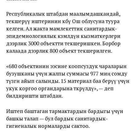
Республикалык штабдан маалымдашкандай,
текшерүү иштеринин көбү Ош облусуна туура
келген. Ал жакта мамлекеттик санитардык-
эпидемиологиялык көзөмөлдүн кызматкерлери
дээрлик 3000 объектти текшеришкен. Борбор
калаада дээрлик 800 объект текшерилген.
«680 объектинин ээсине коопсуздук чараларын
бузушканы үчүн жалпы суммасы 977 миң сомду
түзгөн айып салынды. 15 материал баа берүү үчүн
укук коргоо органдарына өткөрүлдү», — деп
билдиришти штабдан.
Иштеп баштаган тармактардын бардыгы үчүн
башкы талап — бул бардык санитардык-
гигиеналык нормаларды сактоо.