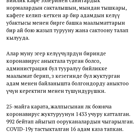
Бийлик кафе ээлеринен санитардык
нормалардын сакталышын, мындан тышкары,
кафеге келип-кеткен ар бир адамдын келүү
убактысы менен бирге башка маалыматтарын
бир ай бою жазып турууну жана сактоону талап
кылууда.
Алар муну эгер келүүчүлөрдүн биринде
коронавирус аныктала турган болсо,
администрация бул тууралуу бийликке
маалымат берип, өз кезегинде бул жуктурган
адам менен байланышта болгондорду аныктоо
үчүн керектиги менен түшүндүрүшкөн.
25-майга карата, жалпысынан өлкө боюнча
коронавирус жуктуруунун 1433 учуру катталган.
992 бейтап айыгып ооруканалардын чыгарылган.
COVID-19у тастыкталган 16 адам каза тапкан.