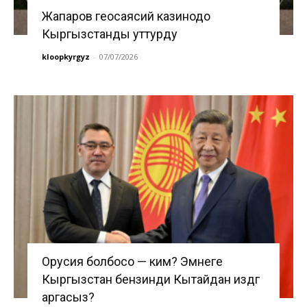
Жапаров геосаясий казинодо
Кыргызстанды уттурду
kloopkyrgyz
-
07/07/2026
Орусия болбосо — ким? Эмнеге
Кыргызстан бензинди Кытайдан издөөгө
аргасыз?