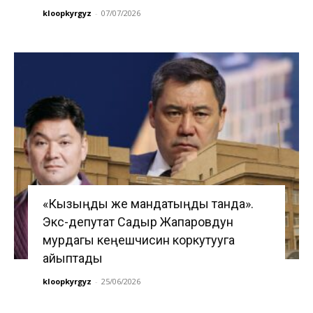
kloopkyrgyz
-
07/07/2026
«Кызыңды же мандатыңды танда».
Экс-депутат Садыр Жапаровдун
мурдагы кеңешчисин коркутууга
айыптады
kloopkyrgyz
-
25/06/2026