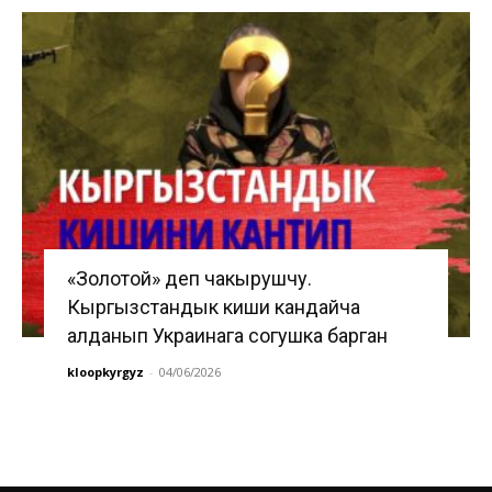
«Золотой» деп чакырушчу.
Кыргызстандык киши кандайча
алданып Украинага согушка барган
kloopkyrgyz
-
04/06/2026