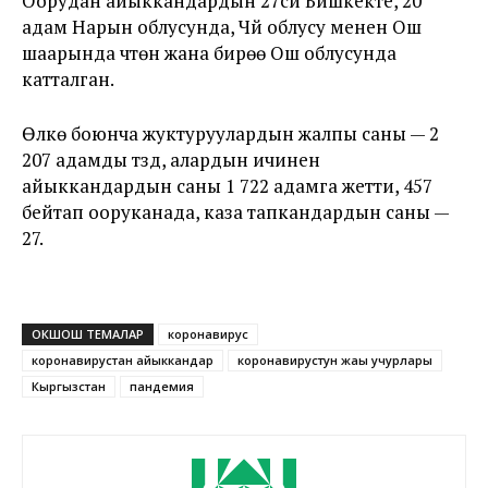
Оорудан айыккандардын 27си Бишкекте, 20
адам Нарын облусунда, Чүй облусу менен Ош
шаарында үчтөн жана бирөө Ош облусунда
катталган.
Өлкө боюнча жуктуруулардын жалпы саны — 2
207 адамды түздү, алардын ичинен
айыккандардын саны 1 722 адамга жетти, 457
бейтап ооруканада, каза тапкандардын саны —
27.
ОКШОШ ТЕМАЛАР
коронавирус
коронавирустан айыккандар
коронавирустун жаңы учурлары
Кыргызстан
пандемия