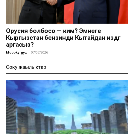
Орусия болбосо — ким? Эмнеге
Кыргызстан бензинди Кытайдан издөөгө
аргасыз?
kloopkyrgyz
-
07/07/2026
Соңку жаңылыктар