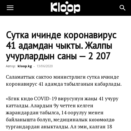
Сутка ичинде коронавирус
41 адамдан чыкты. Жалпы
учурлардын саны — 2 207
Автор:
kloop.kg
-
13/06/2020
Саламаттык сактоо министрлиги сутка ичинде
коронавирус 41 адамда табылганын кабарлады.
«Бүгүнкү күндө COVID-19 вирусунун жаңы 41 учуру
катталды. Алардын 9у четтен келген
жарандардан табылса, 14ү оорулуу менен
байланышта болуп, медициналык көзөмөлдө
тургандардан аныкталды. Ал эми, калган 18