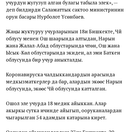
учурдун жугузуп алган булагы табыла элек», —
деп билдирди Саламаттык сактоо министринин
орун басары Нурболот Үсөнбаев.
Жаңы жуктуруу учурларынын 18и Бишкекте, Чүй
облусу менен Ош шаарында алтыдан, Нарын
жана Жалал-Абад облустарында үчтөн, Ош жана
Ысык-Көл облустарында экиден, ал эми Баткен
облусунда бир учур аныкталды.
Коронавируска чалдыккандардын арасында
медкызматкерлер да бар, алардын экөөсү Нарын
облусунда, экөөсү Чүй облусунда катталган.
Ошол эле учурда 18 медик айыккан. Алар
акыркы сутка ичинде айыгып, ооруканалардан
чыгарылган 54 адамдын катарына кирет.