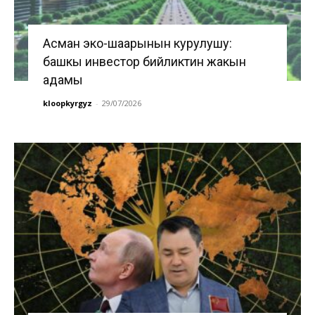
Асман эко-шаарынын курулушу:
башкы инвестор бийликтин жакын
адамы
kloopkyrgyz
-
29/07/2026