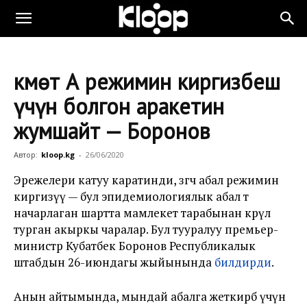
Өкмөт ӨА режимин киргизбеш
үчүн болгон аракетин
жумшайт — Боронов
Автор:
kloop.kg
-
26/06/2020
Эрежелери катуу каратинди, өзгөчө абал режимин
киргизүү — бул эпидемиологиялык абал өтө
начарлаган шартта мамлекет тарабынан көрүлө
турган акыркы чаралар. Бул тууралуу премьер-
министр Кубатбек Боронов Республикалык
штабдын 26-июндагы жыйынында
билдирди
.
Анын айтымында, мындай абалга жеткирбөө үчүн