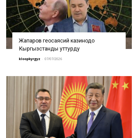
Жапаров геосаясий казинодо
Кыргызстанды уттурду
kloopkyrgyz
-
07/07/2026