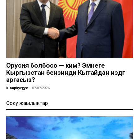
Орусия болбосо — ким? Эмнеге
Кыргызстан бензинди Кытайдан издөөгө
аргасыз?
kloopkyrgyz
-
07/07/2026
Соңку жаңылыктар