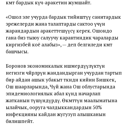
өкмөт бардык күч-аракетин жумшайт.
«Ошол эле учурда бардык тийиштүү санитардык
эрежелерди жана талаптарды сактоо үчүн
жарандардын аракеттешүүсү керек. Ошондо
гана биз тыюу салуучу карантиндик чараларды
киргизбей коё алабыз», — деп белгиледи өкмөт
башчысы.
Боронов экономикалык ишмердүүлүктүн
негизги чөйрөлөрүн жандандырган учурдан тартып
бир айдан ашык убакыт өткөндөн кийин Бишкек,
Ош шаарларында, Чүй жана Ош облустарында
эпидемиологиялык абал күндө начарлап
жатканын түшүндүрдү. Өкмөттүн маалыматына
ылайчык, ооруга чалдыккандардын 50%
инфекцияны кайдан жугузуп алышканын
билишпейт.