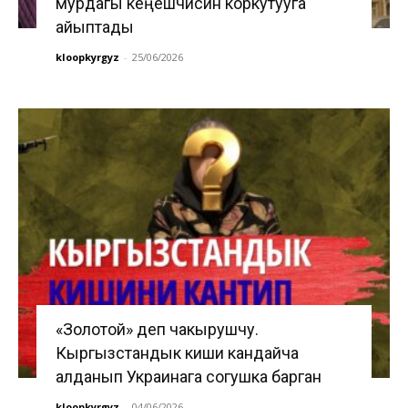
мурдагы кеңешчисин коркутууга
айыптады
kloopkyrgyz
-
25/06/2026
«Золотой» деп чакырушчу.
Кыргызстандык киши кандайча
алданып Украинага согушка барган
kloopkyrgyz
-
04/06/2026