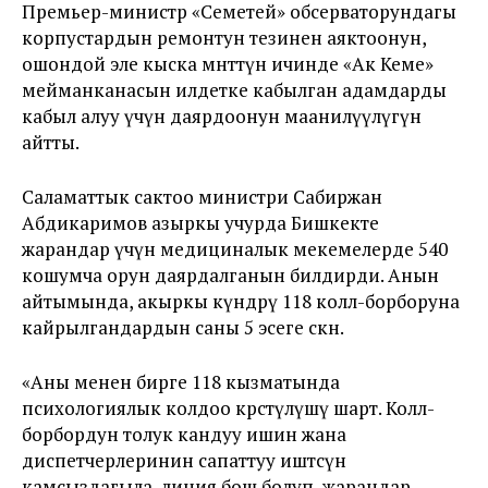
Премьер-министр «Семетей» обсерваторундагы
корпустардын ремонтун тезинен аяктоонун,
ошондой эле кыска мөөнөттүн ичинде «Ак Кеме»
мейманканасын илдетке кабылган адамдарды
кабыл алуу үчүн даярдоонун маанилүүлүгүн
айтты.
Саламаттык сактоо министри Сабиржан
Абдикаримов азыркы учурда Бишкекте
жарандар үчүн медициналык мекемелерде 540
кошумча орун даярдалганын билдирди. Анын
айтымында, акыркы күндөрү 118 колл-борборуна
кайрылгандардын саны 5 эсеге өскөн.
«Аны менен бирге 118 кызматында
психологиялык колдоо көрсөтүлүшү шарт. Колл-
борбордун толук кандуу ишин жана
диспетчерлеринин сапаттуу иштөөсүн
камсыздагыла, линия бош болуп, жарандар