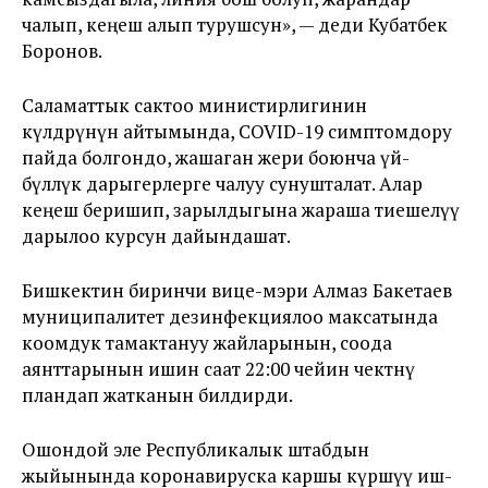
чалып, кеңеш алып турушсун», — деди Кубатбек
Боронов.
Саламаттык сактоо министирлигинин
өкүлдөрүнүн айтымында, COVID-19 симптомдору
пайда болгондо, жашаган жери боюнча үй-
бүлөлүк дарыгерлерге чалуу сунушталат. Алар
кеңеш беришип, зарылдыгына жараша тиешелүү
дарылоо курсун дайындашат.
Бишкектин биринчи вице-мэри Алмаз Бакетаев
муниципалитет дезинфекциялоо максатында
коомдук тамактануу жайларынын, соода
аянттарынын ишин саат 22:00 чейин чектөөнү
пландап жатканын билдирди.
Ошондой эле Республикалык штабдын
жыйынында коронавируска каршы күрөшүү иш-