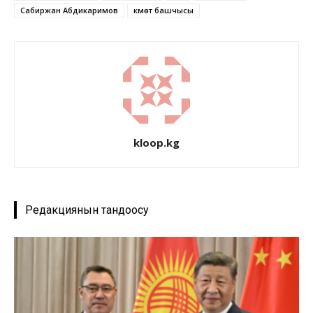
Сабиржан Абдикаримов
Өкмөт башчысы
kloop.kg
Редакциянын тандоосу