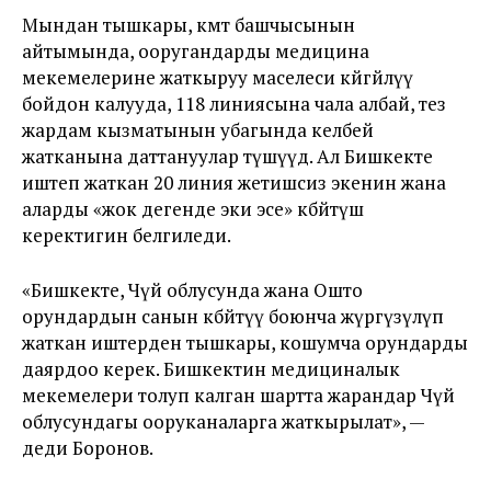
Мындан тышкары, өкмөт башчысынын
айтымында, ооругандарды медицина
мекемелерине жаткыруу маселеси көйгөйлүү
бойдон калууда, 118 линиясына чала албай, тез
жардам кызматынын убагында келбей
жатканына даттануулар түшүүдө. Ал Бишкекте
иштеп жаткан 20 линия жетишсиз экенин жана
аларды «жок дегенде эки эсе» көбөйтүш
керектигин белгиледи.
«Бишкекте, Чүй облусунда жана Ошто
орундардын санын көбөйтүү боюнча жүргүзүлүп
жаткан иштерден тышкары, кошумча орундарды
даярдоо керек. Бишкектин медициналык
мекемелери толуп калган шартта жарандар Чүй
облусундагы ооруканаларга жаткырылат», —
деди Боронов.