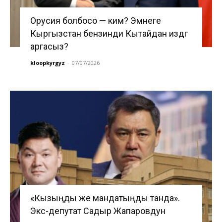
Орусия болбосо — ким? Эмнеге
Кыргызстан бензинди Кытайдан издөөгө
аргасыз?
kloopkyrgyz
-
07/07/2026
«Кызыңды же мандатыңды танда».
Экс-депутат Садыр Жапаровдун