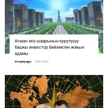
Асман эко-шаарынын курулушу:
башкы инвестор бийликтин жакын
адамы
kloopkyrgyz
-
29/07/2026