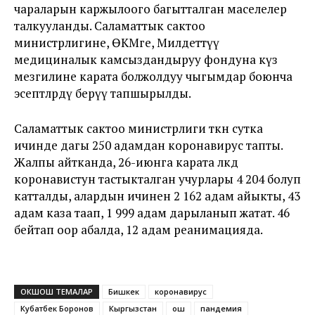
чараларын каржылоого багытталган маселелер
талкууланды. Саламаттык сактоо
министрлигине, ӨКМге, Милдеттүү
медициналык камсыздандыруу фондуна күз
мезгилине карата болжолдуу чыгымдар боюнча
эсептөөлөрдү берүү тапшырылды.
Саламаттык сактоо министрлиги өткөн сутка
ичинде дагы 250 адамдан коронавирус тапты.
Жалпы айтканда, 26-июнга карата өлкөдө
коронавистун тастыкталган учурлары 4 204 болуп
катталды, алардын ичинен 2 162 адам айыкты, 43
адам каза таап, 1 999 адам дарыланып жатат. 46
бейтап оор абалда, 12 адам реанимацияда.
ОКШОШ ТЕМАЛАР
Бишкек
коронавирус
Кубатбек Боронов
Кыргызстан
ош
пандемия