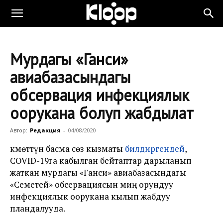
Мурдагы «Ганси»
авиабазасындагы
обсервация инфекциялык
оорукана болуп жабдылат
Автор:
Редакция
-
04/08/2020
Өкмөттүн басма сөз кызматы
билдиргендей
,
COVID-19га кабылган бейтаптар дарыланып
жаткан мурдагы «Ганси» авиабазасындагы
«Семетей» обсервациясын миң орундуу
инфекциялык оорукана кылып жабдуу
пландалууда.