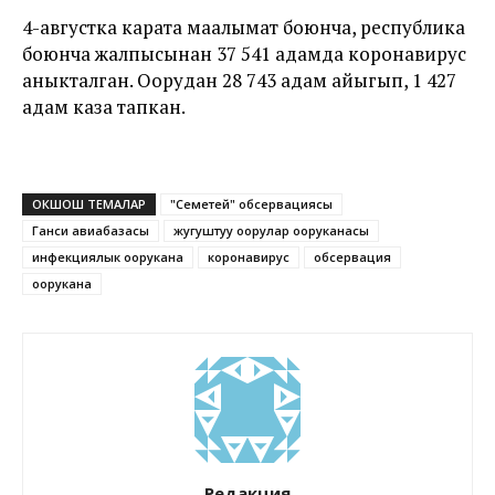
4-августка карата маалымат боюнча, республика
боюнча жалпысынан 37 541 адамда коронавирус
аныкталган. Оорудан 28 743 адам айыгып, 1 427
адам каза тапкан.
ОКШОШ ТЕМАЛАР
"Семетей" обсервациясы
Ганси авиабазасы
жугуштуу оорулар ооруканасы
инфекциялык оорукана
коронавирус
обсервация
оорукана
Редакция