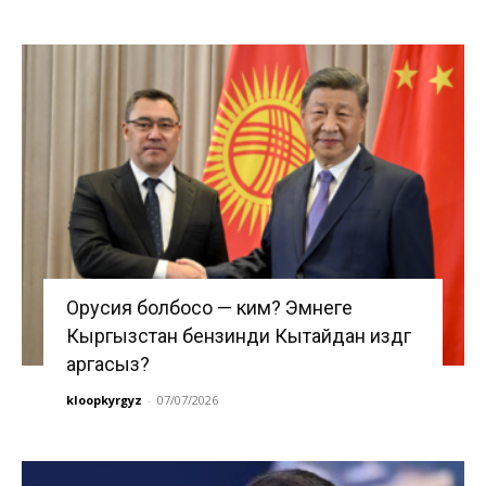
Орусия болбосо — ким? Эмнеге
Кыргызстан бензинди Кытайдан издөөгө
аргасыз?
kloopkyrgyz
-
07/07/2026