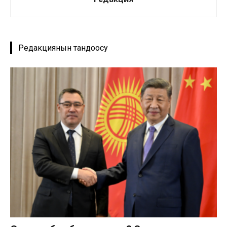
Редакциянын тандоосу