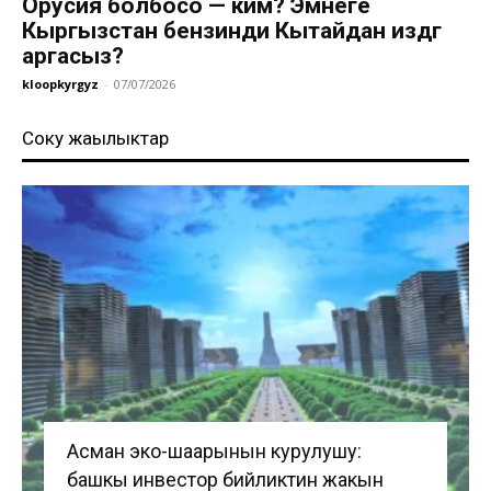
Орусия болбосо — ким? Эмнеге
Кыргызстан бензинди Кытайдан издөөгө
аргасыз?
kloopkyrgyz
-
07/07/2026
Соңку жаңылыктар
Асман эко-шаарынын курулушу:
башкы инвестор бийликтин жакын