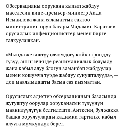
Обсервацияны оорукана кылып жабдуу
маселесин вице-премьер-министр Аида
Исмаилова жана саламаттык сактоо
министринин орун басары Мадамин Каратаев
орусиялык инфекционисттер менен бирге
талкуулашкан.
«Мында жетиштүү өлчөмдөгү койко-фондду
түзүү, анын ичинде реанимациялык бөлүмдү
жана кабыл алуу блогун заманбап жабдуулар
менен кошумча түрдө жабдуу сунушталууда», —
деп маалымдашты басма сөз кызматтан.
Орусиялык адистер обсервациянын базасында
жугуштуу оорулар ооруканасын түзүүнүн
маанилүүлүгүн белгилешти. Анткени, бул жакка
башка оорулууларды кадимки тартипке кабыл
алууга мүмкүндүк берет.