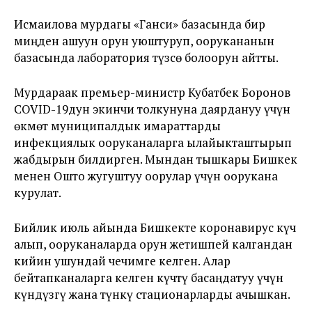
Исмаилова мурдагы «Ганси» базасында бир
миңден ашуун орун уюштуруп, оорукананын
базасында лаборатория түзсө болоорун айтты.
Мурдараак премьер-министр Кубатбек Боронов
COVID-19дун экинчи толкунуна даярдануу үчүн
өкмөт муниципалдык имараттарды
инфекциялык ооруканаларга ылайыкташтырып
жабдырын билдирген. Мындан тышкары Бишкек
менен Ошто жугуштуу оорулар үчүн оорукана
курулат.
Бийлик июль айында Бишкекте коронавирус күч
алып, ооруканаларда орун жетишпей калгандан
кийин ушундай чечимге келген. Алар
бейтапканаларга келген күчтү басаңдатуу үчүн
күндүзгү жана түнкү стационарларды ачышкан.