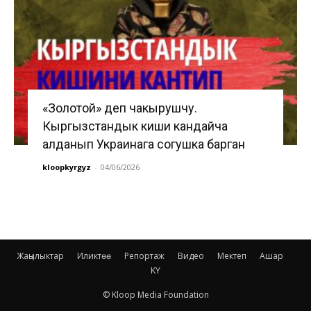
«Золотой» деп чакырушчу.
Кыргызстандык киши кандайча
алданып Украинага согушка барган
kloopkyrgyz
-
04/06/2026
Жаңылыктар
Иликтөө
Репортаж
Видео
Мектеп
Ашар
KY
© Kloop Media Foundation