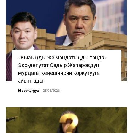
«Кызыңды же мандатыңды танда».
Экс-депутат Садыр Жапаровдун
мурдагы кеңешчисин коркутууга
айыптады
kloopkyrgyz
-
25/06/2026