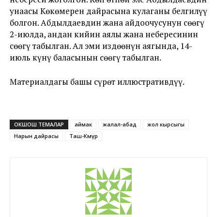
унаасы Көкөмерен дайрасына кулаганы белгилүү
болгон. Абдылдаевдин жана айдоочусунун сөөгү
2-июлда, андан кийин аялы жана небересинин
сөөгү табылган. Ал эми издөөнүн аягында, 14-
июль күнү баласынын сөөгү табылган.
Материалдагы башы сүрөт иллюстративдүү.
ОКШОШ ТЕМАЛАР
аймак
жалал-абад
жол кырсыгы
Нарын дайрасы
Таш-Көмүр