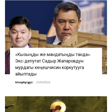
«Кызыңды же мандатыңды танда».
Экс-депутат Садыр Жапаровдун
мурдагы кеңешчисин коркутууга
айыптады
kloopkyrgyz
-
25/06/2026