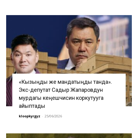
«Кызыңды же мандатыңды танда».
Экс-депутат Садыр Жапаровдун
мурдагы кеңешчисин коркутууга
айыптады
kloopkyrgyz
-
25/06/2026