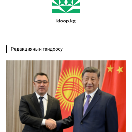
kloop.kg
Редакциянын тандоосу