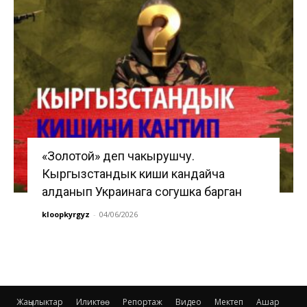
«Золотой» деп чакырушчу.
Кыргызстандык киши кандайча
алданып Украинага согушка барган
kloopkyrgyz
-
04/06/2026
Жаңылыктар
Иликтөө
Репортаж
Видео
Мектеп
Ашар