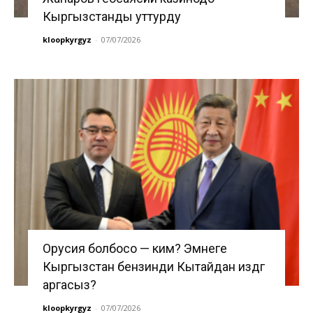
Кыргызстанды уттурду
kloopkyrgyz
-
07/07/2026
Орусия болбосо — ким? Эмнеге
Кыргызстан бензинди Кытайдан издөөгө
аргасыз?
kloopkyrgyz
-
07/07/2026