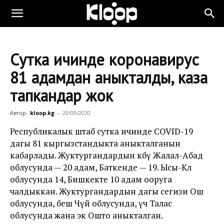
Сутка ичинде коронавирус
81 адамдан аныкталды, каза
тапкандар жок
Автор:
kloop.kg
-
20/09/2020
Республикалык штаб сутка ичинде COVID-19
дагы 81 кыргызстандыкта аныкталганын
кабарлады. Жуктургандардын көбү Жалал-Абад
облусунда — 20 адам, Баткенде — 19. Ысы-Көл
облусунда 14, Бишкекте 10 адам ооруга
чалдыккан. Жуктургандардын дагы сегизи Ош
облусунда, бешөө Чүй облусунда, үчөө Талас
облусунда жана экөө Ошто аныкталган.