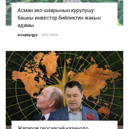
Асман эко-шаарынын курулушу:
башкы инвестор бийликтин жакын
адамы
kloopkyrgyz
-
29/07/2026
Жапаров геосаясий казинодо