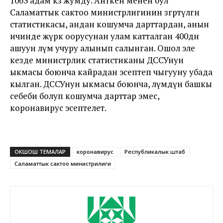
1063 адам көз жумду. Анткен менен бул
Саламаттык сактоо министрлигинин өзгөртүлгөн
статистикасы, андан кошумча дарттардан, анын
ичинде жүрөк оорусунан улам катталган 400дөн
ашуун өлүм учуру алынып салынган. Ошол эле
кезде министрлик статистиканы ДССУнун
ыкмасы боюнча кайрадан эсептеп чыгууну убада
кылган. ДССУнун ыкмасы боюнча, өлүмдүн башкы
себеби болуп кошумча дарттар эмес,
коронавирус эсептелет.
ОКШОШ ТЕМАЛАР
коронавирус
Республикалык штаб
Саламаттык сактоо министрилиги