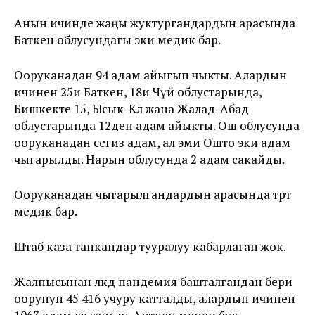
Анын ичинде жаңы жуктургандардын арасында
Баткен облусундагы эки медик бар.
Ооруканадан 94 адам айыгып чыкты. Алардын
ичинен 25и Баткен, 18и Чүй облустарында,
Бишкекте 15, Ысык-Көл жана Жалад-Абад
облустарында 12ден адам айыкты. Ош облусунда
ооруканадан сегиз адам, ал эми Ошто эки адам
чыгарылды. Нарын облусунда 2 адам сакайды.
Ооруканадан чыгарылгандардын арасында төрт
медик бар.
Штаб каза тапкандар тууралуу кабарлаган жок.
Жалпысынан өлкөдө пандемия башталгандан бери
оорунун 45 416 учуру катталды, алардын ичинен