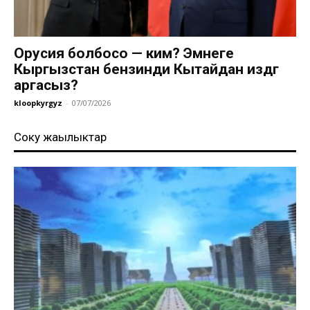
Орусия болбосо — ким? Эмнеге
Кыргызстан бензинди Кытайдан издөөгө
аргасыз?
kloopkyrgyz
-
07/07/2026
Соңку жаңылыктар