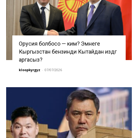
Орусия болбосо — ким? Эмнеге
Кыргызстан бензинди Кытайдан издөөгө
аргасыз?
kloopkyrgyz
-
07/07/2026