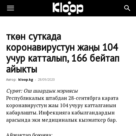
Өткөн суткада
коронавирустун жаңы 104
учур катталып, 166 бейтап
айыкты
Автор:
kloop.kg
-
28/09/2020
Сүрөт: Ош шаардык мэриясы
Республикалык штабдан 28-сентябрга карата
коронавирустун жаңы 104 учуру катталганын
кабарлашты. Инфекцияга кабылгандардын
арасында эки медициналык кызматкер бар.
Аймактар боюнча: