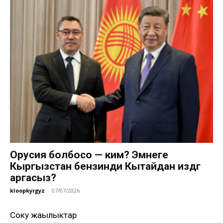
Орусия болбосо — ким? Эмнеге
Кыргызстан бензинди Кытайдан издөөгө
аргасыз?
kloopkyrgyz
-
07/07/2026
Соңку жаңылыктар