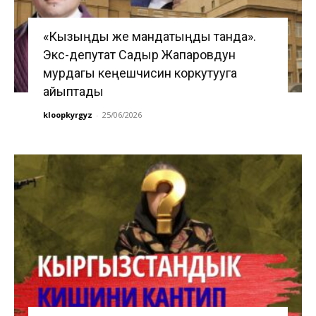
«Кызыңды же мандатыңды танда».
Экс-депутат Садыр Жапаровдун
мурдагы кеңешчисин коркутууга
айыптады
kloopkyrgyz
-
25/06/2026