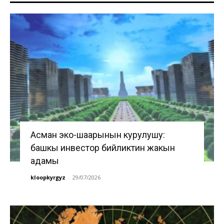
Асман эко-шаарынын курулушу:
башкы инвестор бийликтин жакын
адамы
kloopkyrgyz
-
29/07/2026