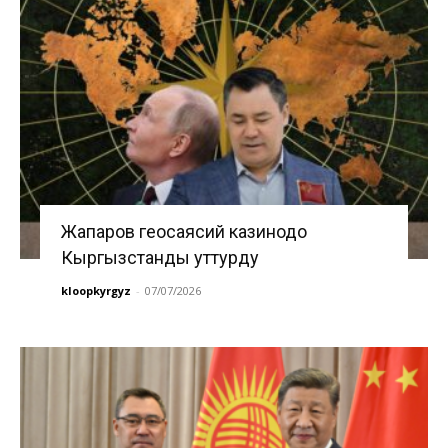
Жапаров геосаясий казинодо
Кыргызстанды уттурду
kloopkyrgyz
-
07/07/2026