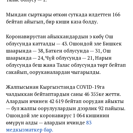
Мындан сырткары өткөн суткада илдеттен 166
бейтап айыгып, бир киши каза болду.
Коронавирустан айыккандардын эң көбү Ош
облусунда катталды — 43. Ошондой эле Бишкек
шаарында — 38, Баткен облусунда — 31, Ош
шаарында — 24, Чүй облусунда — 21, Нарын
облусунда беш жана Талас облусунда төрт бейтап
сакайып, ооруканалардан чыгарылды.
Жалпысынан Кыргызстанда COVID-19га
чалдыккан бейтаптардын саны 46 355ке жетти.
Алардын ичинен 42 619 бейтап оорудан айыкты
— бул жалпы оорулуулардын дээрлик 92 пайызы.
Ошондой эле коронавирус 1 064 кишинин
өмүрүн алды — алардын ичинде
83
медкызматкер бар.