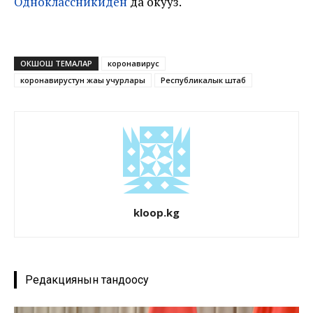
Одноклассникиден
да окуңуз.
ОКШОШ ТЕМАЛАР
коронавирус
коронавирустун жаңы учурлары
Республикалык штаб
kloop.kg
Редакциянын тандоосу