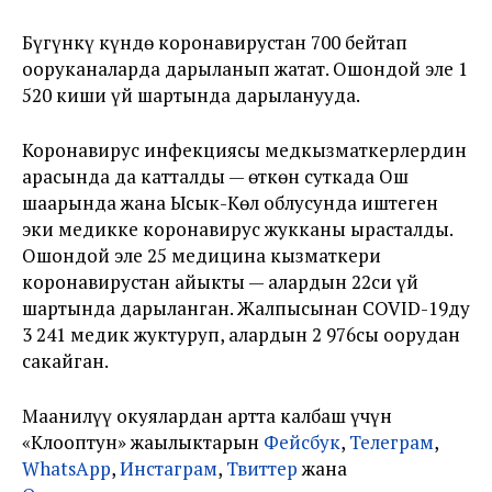
Бүгүнкү күндө коронавирустан 700 бейтап
ооруканаларда дарыланып жатат. Ошондой эле 1
520 киши үй шартында дарыланууда.
Коронавирус инфекциясы медкызматкерлердин
арасында да катталды — өткөн суткада Ош
шаарында жана Ысык-Көл облусунда иштеген
эки медикке коронавирус жукканы ырасталды.
Ошондой эле 25 медицина кызматкери
коронавирустан айыкты — алардын 22си үй
шартында дарыланган. Жалпысынан COVID-19ду
3 241 медик жуктуруп, алардын 2 976сы оорудан
сакайган.
Маанилүү окуялардан артта калбаш үчүн
«Клооптун» жаңылыктарын
Фейсбук
,
Телеграм
,
WhatsApp
,
Инстаграм
,
Твиттер
жана