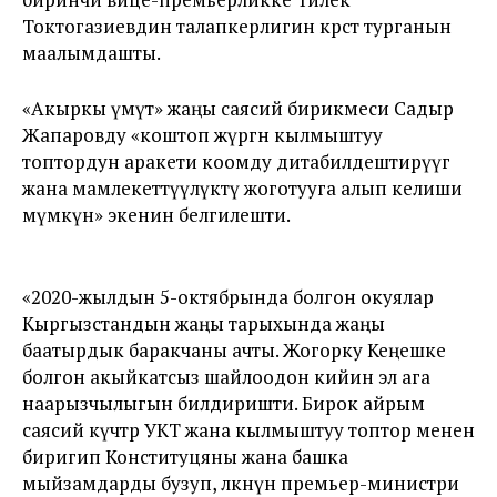
Токтогазиевдин талапкерлигин көрсөтө турганын
маалымдашты.
«Акыркы үмүт» жаңы саясий бирикмеси Садыр
Жапаровду «коштоп жүргөн кылмыштуу
топтордун аракети коомду дитабилдештирүүгө
жана мамлекеттүүлүктү жоготууга алып келиши
мүмкүн» экенин белгилешти.
«2020-жылдын 5-октябрында болгон окуялар
Кыргызстандын жаңы тарыхында жаңы
баатырдык баракчаны ачты. Жогорку Кеңешке
болгон акыйкатсыз шайлоодон кийин эл ага
наарызчылыгын билдиришти. Бирок айрым
саясий күчтөр УКТ жана кылмыштуу топтор менен
биригип Конституцяны жана башка
мыйзамдарды бузуп, өлкөнүн премьер-министри