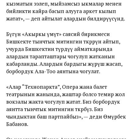
кызматын ээлеп, мыйзамсыз ыкмалар менен
бийликти кайра басып алууга аркет кылып
жатат», — деп айтылат алардын билдирүүсүндө.
Бүгүн «Акыркы үмүт» саясий бирикмеси
Бишкекте тынчтык митингин өткөрөрүн айтып,
учурда Бишкектин түрдүү айматкарында
алардын тарапташтары чогулуп жатканын
кабарланды. Алардын бардыгы жүрүш жасап,
борбордук Ала-Тоо аянтына чогулат.
«Алар “Технопаркта”, Опера жана балет
театрынын жанында, жаштар болсо темир жол
вокзалы жакта чогулуп жатат. Биз борбордук
аянтта тынчтык митингин өткөрөбүз. Биз
чындыктан баш партпайбыз», — деди Өмүрбек
Бабанов.