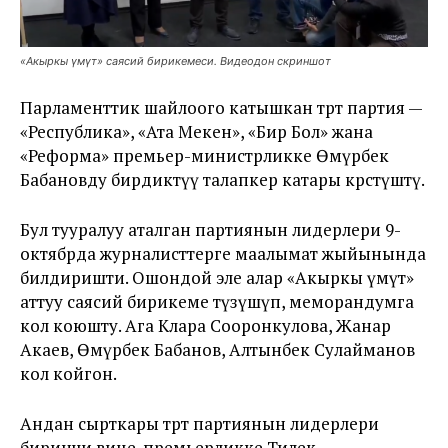
«Акыркы үмүт» саясий бирикемеси. Видеодон скриншот
Парламенттик шайлоого катышкан төрт партия —
«Республика», «Ата Мекен», «Бир Бол» жана
«Реформа» премьер-министрликке Өмүрбек
Бабановду бирдиктүү талапкер катары көрсөтүштү.
Бул тууралуу аталган партиянын лидерлери 9-
октябрда журналисттерге маалымат жыйынында
билдиришти. Ошондой эле алар «Акыркы үмүт»
аттуу саясий бирикеме түзүшүп, меморандумга
кол коюшту. Ага Клара Сооронкулова, Жанар
Акаев, Өмүрбек Бабанов, Алтынбек Сулайманов
кол койгон.
Андан сырткары төрт партиянын лидерлери
биринчи вице-премьерликке Тилек