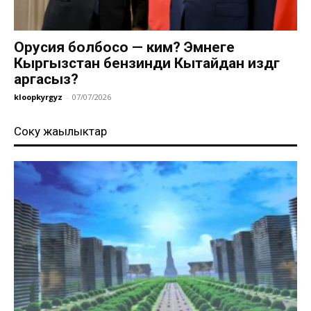
Орусия болбосо — ким? Эмнеге
Кыргызстан бензинди Кытайдан издөөгө
аргасыз?
kloopkyrgyz
-
07/07/2026
Соңку жаңылыктар