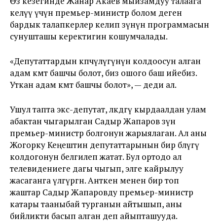
Өз кезегинде Жанар Акаев мыйзамдуу талаага
келүү үчүн премьер-министр болом деген
бардык талапкерлер келип өзүнүн программасын
сунушташы керектигин кошумчалады.
«Депутаттардын көпчүлүгүнүн колдоосун алган
адам өкмөт башчы болот, биз ошого баш ийебиз.
Уткан адам өкмөт башчы болот», — деди ал.
Ушул тапта экс-депутат, өлкөдөгү кырдаалдан улам
абактан чыгарылган Садыр Жапаров өзүн
премьер-министр болгонун жарыялаган. Ал аны
Жогорку Кеңештин депутаттарынын бир бөлүгү
колдогонун белгилеп жатат. Бул ортодо ал
телевидениеге дагы чыгып, элге кайрылуу
жасаганга үлгүргөн. Анткен менен бир топ
жаштар Садыр Жапаровду премьер-министр
катары тааныбай турганын айтышып, аны
бийликти басып алган деп айыпташууда.