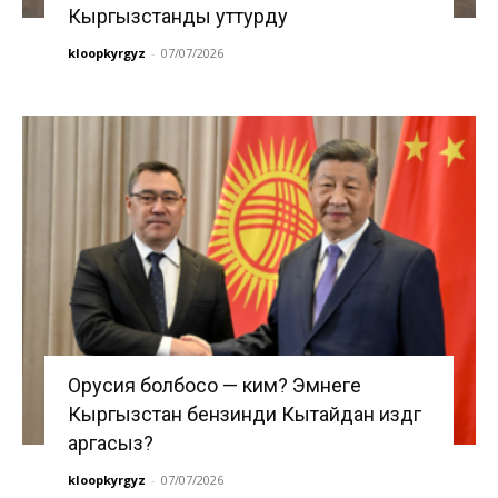
Кыргызстанды уттурду
kloopkyrgyz
-
07/07/2026
Орусия болбосо — ким? Эмнеге
Кыргызстан бензинди Кытайдан издөөгө
аргасыз?
kloopkyrgyz
-
07/07/2026