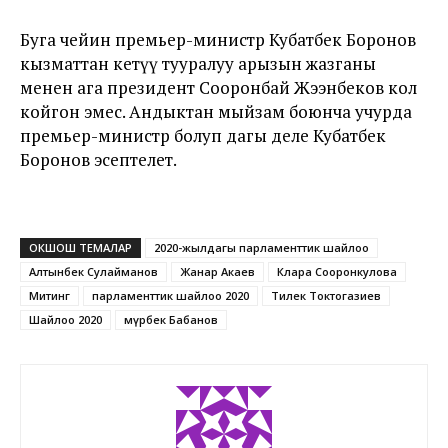
Буга чейин премьер-министр Кубатбек Боронов
кызматтан кетүү тууралуу арызын жазганы
менен ага президент Сооронбай Жээнбеков кол
койгон эмес. Андыктан мыйзам боюнча учурда
премьер-министр болуп дагы деле Кубатбек
Боронов эсептелет.
ОКШОШ ТЕМАЛАР
2020-жылдагы парламенттик шайлоо
Алтынбек Сулайманов
Жанар Акаев
Клара Сооронкулова
Митинг
парламенттик шайлоо 2020
Тилек Токтогазиев
Шайлоо 2020
Өмүрбек Бабанов