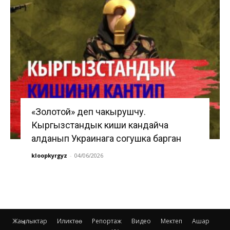
«Золотой» деп чакырушчу.
Кыргызстандык киши кандайча
алданып Украинага согушка барган
kloopkyrgyz
-
04/06/2026
Жаңылыктар
Иликтөө
Репортаж
Видео
Мектеп
Ашар