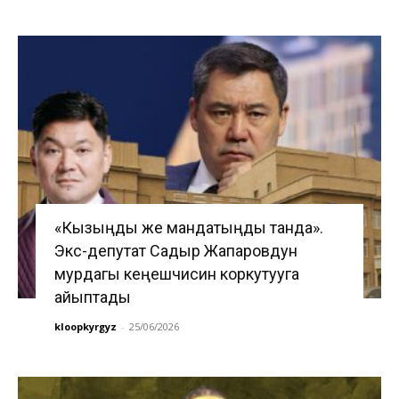
«Кызыңды же мандатыңды танда».
Экс-депутат Садыр Жапаровдун
мурдагы кеңешчисин коркутууга
айыптады
kloopkyrgyz
-
25/06/2026