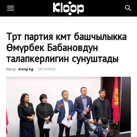
Төрт партия өкмөт башчылыкка
Өмүрбек Бабановдун
талапкерлигин сунуштады
Автор:
kloop.kg
-
09/10/2020