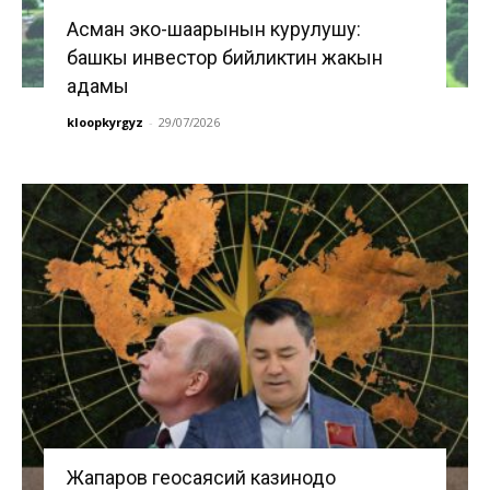
Асман эко-шаарынын курулушу:
башкы инвестор бийликтин жакын
адамы
kloopkyrgyz
-
29/07/2026
Жапаров геосаясий казинодо