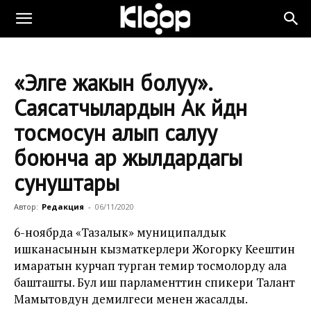
«Элге жакын болуу».
Саясатчылардын Ак үйдүн
тосмосун алып салуу
боюнча ар жылдардагы
сунуштары
Автор:
Редакция
-
06/11/2020
6-ноябрда «Тазалык» муниципалдык
ишканасынын кызматкерлери Жогорку Кеңештин
имаратын курчап турган темир тосмолорду ала
башташты. Бул иш парламенттин спикери Талант
Мамытовдун демилгеси менен жасалды.