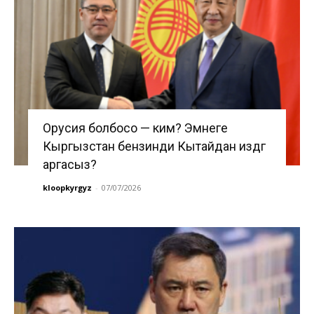
Орусия болбосо — ким? Эмнеге
Кыргызстан бензинди Кытайдан издөөгө
аргасыз?
kloopkyrgyz
-
07/07/2026