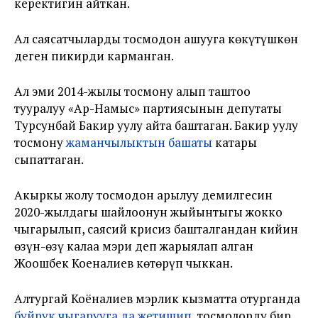
керектигин айткан.
Ал саясатчыларды тосмодон ашууга көкүтүшкөн
деген пикирди карманган.
Ал эми 2014-жылы тосмону алып таштоо
тууралуу «Ар-Намыс» партиясынын депутаты
Турсунбай Бакир уулу айта баштаган. Бакир уулу
тосмону
жаманчылыктын башаты
катары
сыпаттаган.
Акыркы жолу тосмодон арылуу демилгесин
2020-жылдагы шайлоонун жыйынтыгы жокко
чыгарылып, саясий крисиз башталгандан кийин
өзүн-өзү калаа мэри деп жарыялап алган
Жоошбек Коеналиев көтөрүп чыккан.
Алтургай Коёналиев мэрлик кызматта отурганда
буйрук чыгарууга да жетишип
, тосмолорду бир