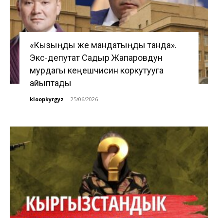
«Кызыңды же мандатыңды танда».
Экс-депутат Садыр Жапаровдун
мурдагы кеңешчисин коркутууга
айыптады
kloopkyrgyz
-
25/06/2026