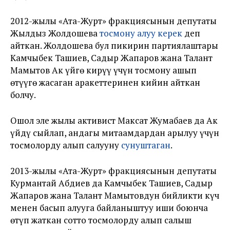
2012-жылы «Ата-Журт» фракциясынын депутаты
Жылдыз Жолдошева
тосмону алуу керек
деп
айткан. Жолдошева бул пикирин партиялаштары
Камчыбек Ташиев, Садыр Жапаров жана Талант
Мамытов Ак үйгө кирүү үчүн тосмону ашып
өтүүгө жасаган аракеттеринен кийин айткан
болчу.
Ошол эле жылы активист Максат Жумабаев да Ак
үйдү сыйлап, андагы митаамдардан арылуу үчүн
тосмолорду алып салууну
сунуштаган
.
2013-жылы «Ата-Журт» фракциясынын депутаты
Курмантай Абдиев да Камчыбек Ташиев, Садыр
Жапаров жана Талант Мамытовдун бийликти күч
менен басып алууга байланыштуу иши боюнча
өтүп жаткан сотто тосмолорду алып салыш