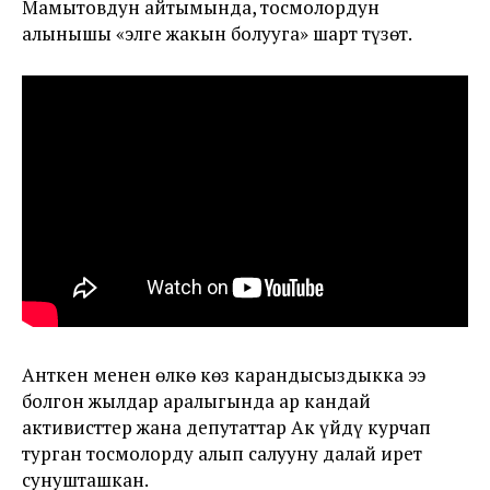
Мамытовдун айтымында, тосмолордун
алынышы «элге жакын болууга» шарт түзөт.
Анткен менен өлкө көз карандысыздыкка ээ
болгон жылдар аралыгында ар кандай
активисттер жана депутаттар Ак үйдү курчап
турган тосмолорду алып салууну далай ирет
сунушташкан.