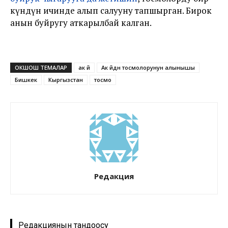
күндүн ичинде алып салууну тапшырган. Бирок
анын буйругу аткарылбай калган.
ОКШОШ ТЕМАЛАР
ак үй
Ак үйдүн тосмолорунун алынышы
Бишкек
Кыргызстан
тосмо
Редакция
Редакциянын тандоосу