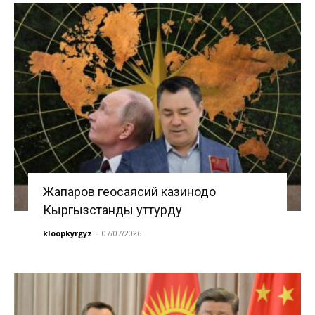
Жапаров геосаясий казинодо
Кыргызстанды уттурду
kloopkyrgyz
-
07/07/2026