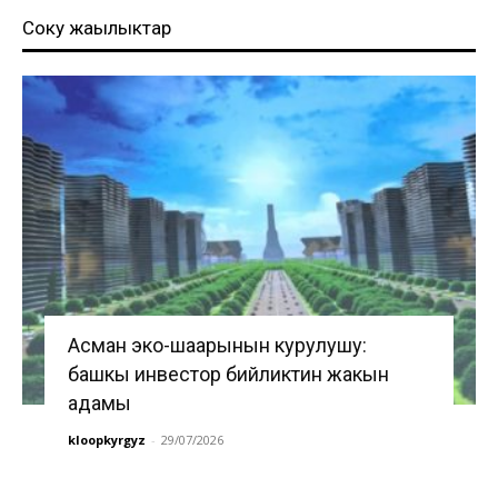
Соңку жаңылыктар
Асман эко-шаарынын курулушу:
башкы инвестор бийликтин жакын
адамы
kloopkyrgyz
-
29/07/2026