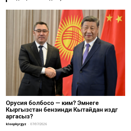
Орусия болбосо — ким? Эмнеге
Кыргызстан бензинди Кытайдан издөөгө
аргасыз?
kloopkyrgyz
-
07/07/2026