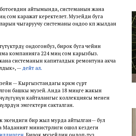
аботоевдин айтымында, системанын жана
ң сом каражат керектелет. Музейди буга
уларын чыгаруучу системаны оңдоо көп жылдан
түтүктөрдү оңдогонбуз, бирок буга чейин
нма компанияга 224 миң сом карызбыз.
өгө жана системанын капиталдык ремонтуна акча
алдык», —
дейт ал.
узейи — Кыргызстандагы көркөм сүрөт
олгон башкы музей. Анда 18 миңге жакын
нөрчүлүгүнүн кайталангыс коллекциясы менен
чүлөрдүн эмгектери сакталган.
таж экендиги бир жыл мурда айтылган— бул
а Маданият министрлиги ошол кездеги
илдирген.
Бирок музейдин оңдоп-түзөө