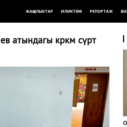
ЖАҢЫЛЫКТАР
ИЛИКТӨӨ
РЕПОРТАЖ
ВИ
в атындагы көркөм сүрөт
О