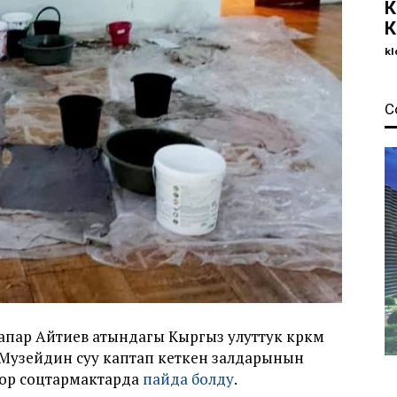
К
К
kl
С
пар Айтиев атындагы Кыргыз улуттук көркөм
. Музейдин суу каптап кеткен залдарынын
лор соцтармактарда
пайда болду
.