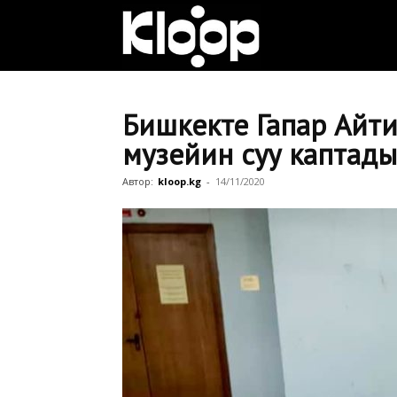
Клооп
кыргызча
Бишкекте Гапар Айтие
музейин суу каптады
|
Автор:
kloop.kg
-
14/11/2020
Кыргызстан
жаңылыктары