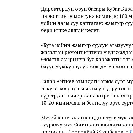
Директордун орун басары Кубат Кар
паркеттин ремонтуна кеминде 100 ми
чейин дагы суу каптаган: жамгыр су
бери ишке ашпай келет.
«Буга чейин жамгыр суусун агызуучу 
жасалган ремонт иштери үчүн жалда
Өкмөттөн азырынча бул каражатты төлө
бөлүүгө мүмкүнчүлүк жок деген жооп 
Гапар Айтиев атындагы көркөм сүрөт м
искусствосунун мыкты үлгүлөрү топт
сүрөттөр, айкелдер жана кыргыз кол ө
18-20-кылымдагы белгилүү орус сүрөт
Музей капиталдык оңдоп-түзөөгө мук
тууралуу музейдин жетекчилиги жан
президент Сооронбай Жээнбековго
б