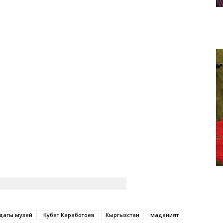
ндагы музей
Кубат Каработоев
Кыргызстан
маданият