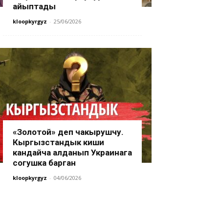
айыптады
kloopkyrgyz
-
25/06/2026
«Золотой» деп чакырушчу.
Кыргызстандык киши
кандайча алданып Украинага
согушка барган
kloopkyrgyz
-
04/06/2026