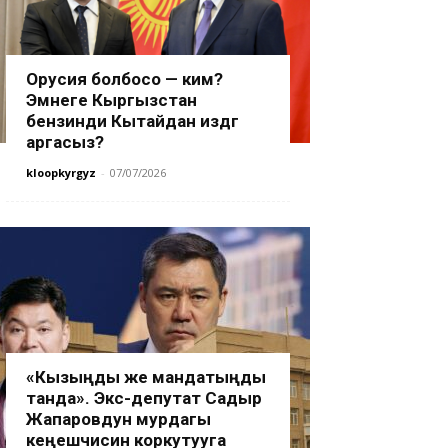
Орусия болбосо — ким?
Эмнеге Кыргызстан
бензинди Кытайдан издөөгө
аргасыз?
kloopkyrgyz
-
07/07/2026
«Кызыңды же мандатыңды
танда». Экс-депутат Садыр
Жапаровдун мурдагы
кеңешчисин коркутууга