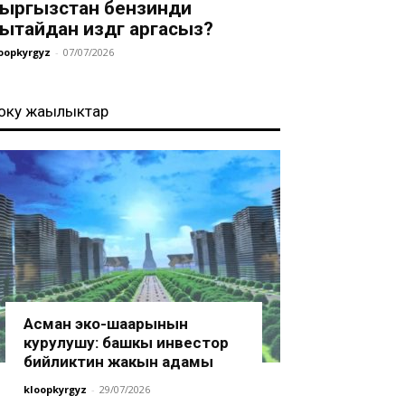
ыргызстан бензинди
ытайдан издөөгө аргасыз?
oopkyrgyz
-
07/07/2026
оңку жаңылыктар
Асман эко-шаарынын
курулушу: башкы инвестор
бийликтин жакын адамы
kloopkyrgyz
-
29/07/2026