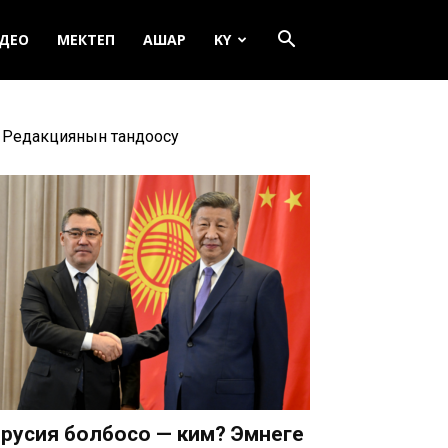
ДЕО
МЕКТЕП
АШАР
KY
Редакциянын тандоосу
русия болбосо — ким? Эмнеге