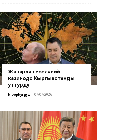
Жапаров геосаясий
казинодо Кыргызстанды
уттурду
kloopkyrgyz
-
07/07/2026