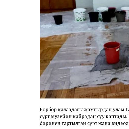
Борбор калаадагы жамгырдан улам Га
сүрөт музейин кайрадан суу каптады
биринен тартылган сүрөт жана видео