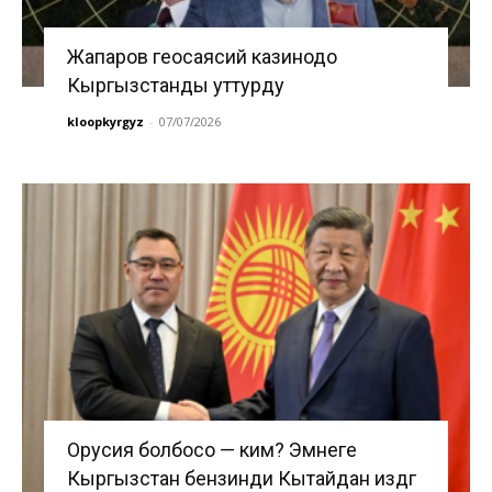
Жапаров геосаясий казинодо
Кыргызстанды уттурду
kloopkyrgyz
-
07/07/2026
Орусия болбосо — ким? Эмнеге
Кыргызстан бензинди Кытайдан издөөгө