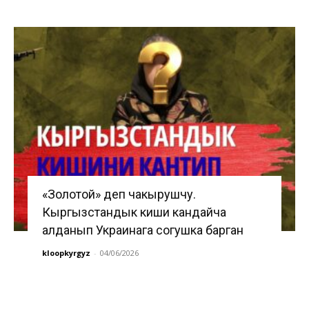
«Золотой» деп чакырушчу.
Кыргызстандык киши кандайча
алданып Украинага согушка барган
kloopkyrgyz
-
04/06/2026