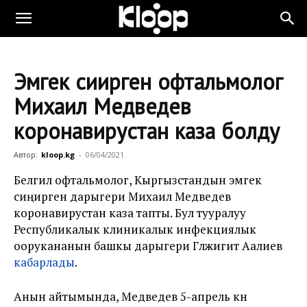
Эмгек сиңирген офтальмолог
Михаил Медведев
коронавирустан каза болду
Автор:
kloop.kg
-
06/04/2021
Белгилүү офтальмолог, Кыргызстандын эмгек
сиңирген дарыгери Михаил Медведев
коронавирустан каза тапты. Бул тууралуу
Республикалык клиникалык инфекциялык
оорукананын башкы дарыгери Гүлжигит Аалиев
кабарлады
.
Анын айтымында, Медведев 5-апрель күнү