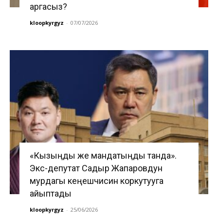
аргасыз?
kloopkyrgyz
-
07/07/2026
«Кызыңды же мандатыңды танда».
Экс-депутат Садыр Жапаровдун
мурдагы кеңешчисин коркутууга
айыптады
kloopkyrgyz
-
25/06/2026