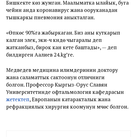
Бишкекте көз жумган. Маалыматка ылайык, буга
чейин анда коронавирус жана ооруканадан
тышкаркы пневмония аныкталган.
«Өпкөсү 90%га жабыркаган. Биз аны куткарып
калган элек, эки-үч күндө чыгаралы деп
жатканбыз, бирок кан кете баштады», — деп
билдирген Аалиев 24.kg’ге.
Медведев медицина илимдеринин доктору
жана саламаттык сактоонун отличниги
болгон. Профессор Кыргыз-Орус Славян
Университетинде офтальмология кафедрасын
жетектеп
, Европанын катаракталык жана
рефракциялык хирургия коомунун мүчөсү болгон.