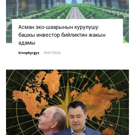
Асман эко-шаарынын курулушу:
башкы инвестор бийликтин жакын
адамы
kloopkyrgyz
-
29/07/2026