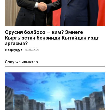
Орусия болбосо — ким? Эмнеге
Кыргызстан бензинди Кытайдан издөөгө
аргасыз?
kloopkyrgyz
-
07/07/2026
Соңку жаңылыктар