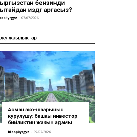
ыргызстан бензинди
ытайдан издөөгө аргасыз?
oopkyrgyz
-
07/07/2026
оңку жаңылыктар
Асман эко-шаарынын
курулушу: башкы инвестор
бийликтин жакын адамы
kloopkyrgyz
-
29/07/2026