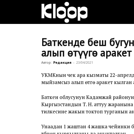
Клооп
кыргызча
Баткенде беш бугун
алып өтүүгө араке
|
Автор:
Редакция
-
23/04/2021
УКМКнын чек ара кызматы 22-апрелде
мыйзамсыз алып өтүүгө аракет кылга
Кыргызстан
Баткен облусунун Кадамжай району
Кыргызстандын Т. Н. аттуу жаранына та
жаңылыктары
тилкесине жакын токтоп турганын а
Унаадан 1 жаштан 4 жашка чейинки беш 
түбүнөн кыркылганы да аныкталган.