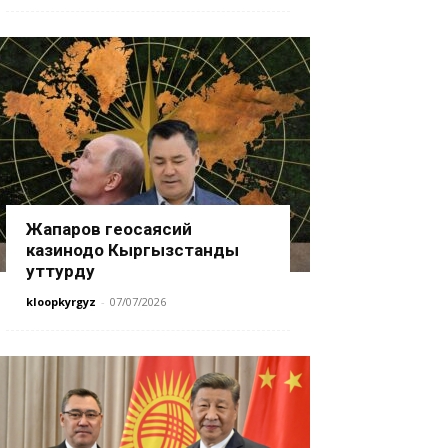
Жапаров геосаясий
казинодо Кыргызстанды
уттурду
kloopkyrgyz
-
07/07/2026