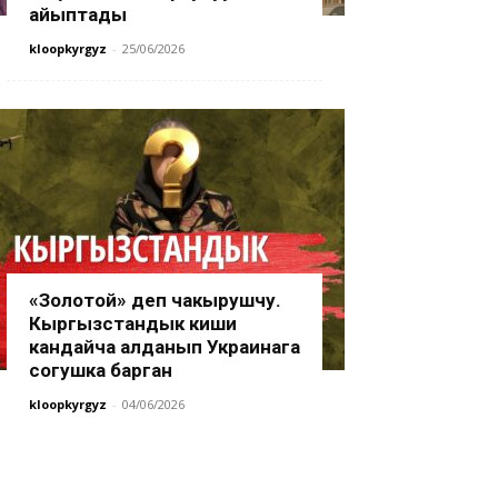
айыптады
kloopkyrgyz
-
25/06/2026
«Золотой» деп чакырушчу.
Кыргызстандык киши
кандайча алданып Украинага
согушка барган
kloopkyrgyz
-
04/06/2026