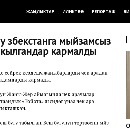
ЖАҢЫЛЫКТАР
ИЛИКТӨӨ
РЕПОРТАЖ
ВИ
у Өзбекстанга мыйзамсыз
т кылгандар кармалды
 сейрек кездешүүчү жаныбарларды чек арадан
н адамдарды кармады.
нун Жаңы-Жер аймагында чек арачылар
андык «Тойота» үлгүсүндөгү унаа чек ара
ныкташкан.
бугу табылган. Беш бугунун төртөөсүнүн мүйүзү
О