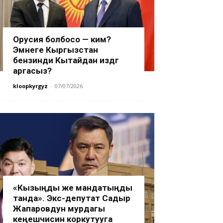
Орусия болбосо — ким?
Эмнеге Кыргызстан
бензинди Кытайдан издөөгө
аргасыз?
kloopkyrgyz
-
07/07/2026
«Кызыңды же мандатыңды
танда». Экс-депутат Садыр
Жапаровдун мурдагы
кеңешчисин коркутууга