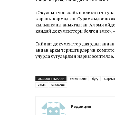
«Окуянын чоо-жайын иликтөө үчүн уна
жараны кармалган. Сурамжылоодо жан
кылышканы аныкталган. Ал эми айдоо
кандай документтери болгон эмес», 
Тийиштүү документтер даярдалганда
андан аркы териштирүүлөр үчүн компете
учурда бугулардын наркы эсептелүүдө.
ОКШОШ ТЕМАЛАР
аткезчилик
бугу
Кыргыз
УКМК
экология
Редакция