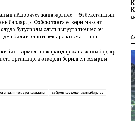
К
К
анын айдоочусу жана жүргүнчүсү — Өзбекстандын
kl
ыбарларды Өзбекстанга өткөрүүнү максат
чуда бугуларды алып чыгууга тиешелүү эч
— деп билдиришти чек ара кызматынан.
С
н кийин кармалган жарандар жана жаныбарлар
неттүү органдарга өткөрүлүп берилген. Азыркы
стандын чек ара кызматы
сейрек кездешүүчү жаныбарлар