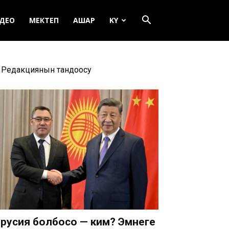
ДЕО
МЕКТЕП
АШАР
KY
Редакциянын тандоосу
русия болбосо — ким? Эмнеге