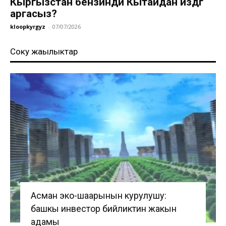
Кыргызстан бензинди Кытайдан издөөгө
аргасыз?
kloopkyrgyz
-
07/07/2026
Соңку жаңылыктар
Асман эко-шаарынын курулушу:
башкы инвестор бийликтин жакын
адамы