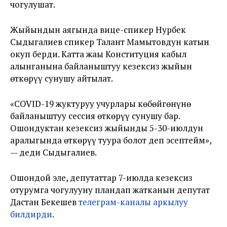
чогулушат.
Жыйындын аягында вице-спикер Нурбек
Сыдыгалиев спикер Талант Мамытовдун катын
окуп берди. Катта жаңы Конституция кабыл
алынганына байланыштуу кезексиз жыйын
өткөрүү сунушу айтылат.
«COVID-19 жуктуруу учурлары көбөйгөнүнө
байланыштуу сессия өткөрүү сунушу бар.
Ошондуктан кезексиз жыйынды 5-30-июлдун
аралыгында өткөрүү туура болот деп эсептейм»,
— деди Сыдыгалиев.
Ошондой эле, депутаттар 7-июлда кезексиз
отурумга чогулууну пландап жатканын депутат
Дастан Бекешев
телеграм-каналы аркылуу
билдирди
.