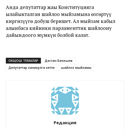
Анда депутаттар жаңы Конституцияга
ылайыкталган шайлоо мыйзамына өзгөртүү
киргизүүгө добуш беришет. Ал мыйзам кабыл
алынбаса кийинки парламенттик шайлоону
дайындоого мүмкүн болбой калат.
ОКШОШ ТЕМАЛАР
Дастан Бекешев
Депутаттар каникулга кетти
шайлоо мыйзамы
Редакция