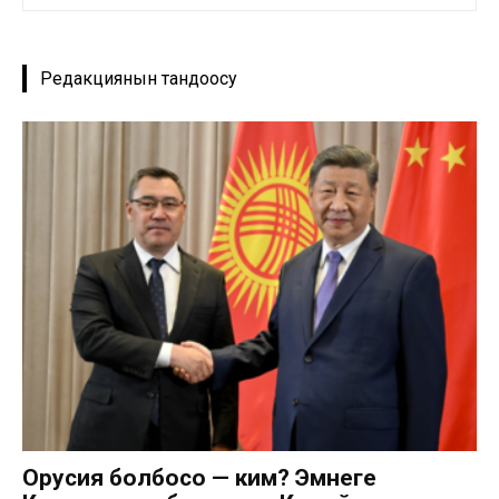
Редакциянын тандоосу
Орусия болбосо — ким? Эмнеге