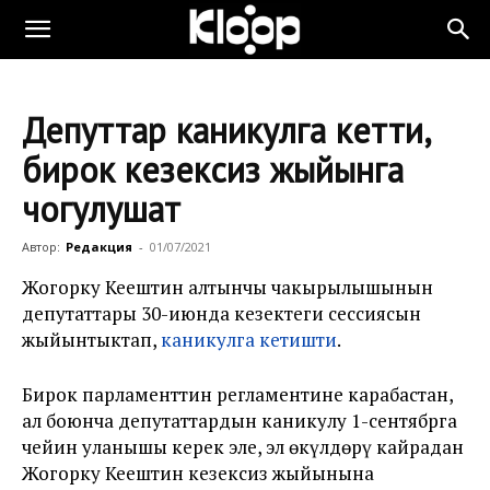
Депуттар каникулга кетти,
бирок кезексиз жыйынга
чогулушат
Автор:
Редакция
-
01/07/2021
Жогорку Кеңештин алтынчы чакырылышынын
депутаттары 30-июнда кезектеги сессиясын
жыйынтыктап,
каникулга кетишти
.
Бирок парламенттин регламентине карабастан,
ал боюнча депутаттардын каникулу 1-сентябрга
чейин уланышы керек эле, эл өкүлдөрү кайрадан
Жогорку Кеңештин кезексиз жыйынына