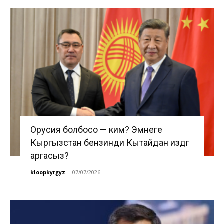
Орусия болбосо — ким? Эмнеге
Кыргызстан бензинди Кытайдан издөөгө
аргасыз?
kloopkyrgyz
-
07/07/2026