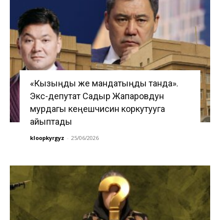
«Кызыңды же мандатыңды танда».
Экс-депутат Садыр Жапаровдун
мурдагы кеңешчисин коркутууга
айыптады
kloopkyrgyz
-
25/06/2026