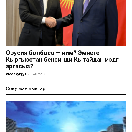
Орусия болбосо — ким? Эмнеге
Кыргызстан бензинди Кытайдан издөөгө
аргасыз?
kloopkyrgyz
-
07/07/2026
Соңку жаңылыктар