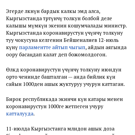
Эгерде өлкөнүн бардык калкы эмдөө алса,
Кыргызстанда төртүнчү толкун болбой деле
калышы мүмкүн экенин кошумчалады министр.
Кыргызстанда коронавирустун үчүнчү толкуну
туу чокусуна келгенин Бейшеналиев 12-июль
күнү
парламентте айтып чыгып
, айдын аягында
оору басаңдап калат деп божомолдогон.
Өлкөдө коронавирустун үчүнчү толкуну июндун
орто ченинде башталган — анда бийлик күн
сайын 1000ден ашык жуктуруу учурун каттаган.
Бирок республикада экинчи күн катары менен
коронавирустун 1000ге жетпеген учуру
катталууда
.
11-июлда Кыргызстанга млндон ашык доза