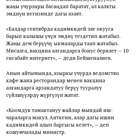
жаңы учурлары басаңдап баратат, ал калкты
эмдөөнүн негизинде дагы азаят.
«Балдар сентябрда кадимкидей эле окууга
барып калышы үчүн эмдөөнү тездетип жатабыз.
Жаңы дем берүүчү ыкмаларды таап жатабыз.
Мисалга, вакцина алгандарга бонус берилет — 10
гигабайт интернет», — деди Бейшеналиев.
Анын айтымында, азыркы учурда ведомство
кафе жана ресторандар менен вакцина
алгандарга арзандатуу берүү тууралуу
сүйлөшүүлөрдү жүргүзүп жатат.
«Коомдук тамактануу жайлар мындай иш-
чараларга макул. Анткени, алар дагы ишин
кадимкидей алып баргысы келет», — деп
кошумчалады министр.