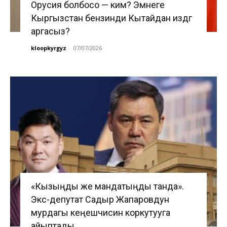
Орусия болбосо — ким? Эмнеге
Кыргызстан бензинди Кытайдан издөөгө
аргасыз?
kloopkyrgyz
-
07/07/2026
«Кызыңды же мандатыңды танда».
Экс-депутат Садыр Жапаровдун
мурдагы кеңешчисин коркутууга
айыптады