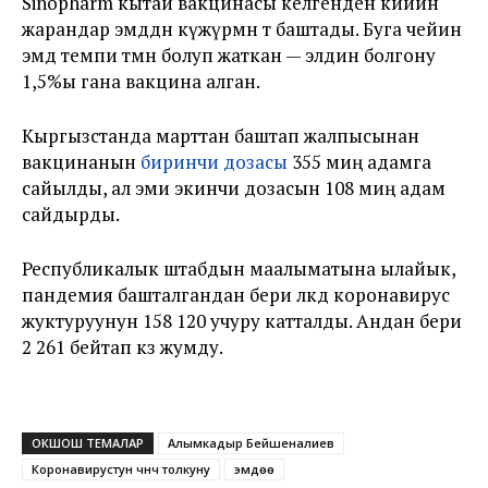
Sinopharm кытай вакцинасы келгенден кийин
жарандар эмдөөдөн күжүрмөн өтө баштады. Буга чейин
эмдөө темпи төмөн болуп жаткан — элдин болгону
1,5%ы гана вакцина алган.
Кыргызстанда марттан баштап жалпысынан
вакцинанын
биринчи дозасы
355 миң адамга
сайылды, ал эми экинчи дозасын 108 миң адам
сайдырды.
Республикалык штабдын маалыматына ылайык,
пандемия башталгандан бери өлкөдө коронавирус
жуктуруунун 158 120 учуру катталды. Андан бери
2 261 бейтап көз жумду.
ОКШОШ ТЕМАЛАР
Алымкадыр Бейшеналиев
Коронавирустун үчүнчү толкуну
эмдөө