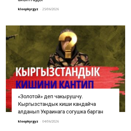
kloopkyrgyz
-
25/06/2026
«Золотой» деп чакырушчу.
Кыргызстандык киши кандайча
алданып Украинага согушка барган
kloopkyrgyz
-
04/06/2026