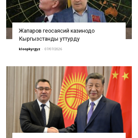
Жапаров геосаясий казинодо
Кыргызстанды уттурду
kloopkyrgyz
-
07/07/2026