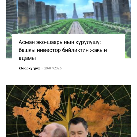
Асман эко-шаарынын курулушу:
башкы инвестор бийликтин жакын
адамы
kloopkyrgyz
-
29/07/2026