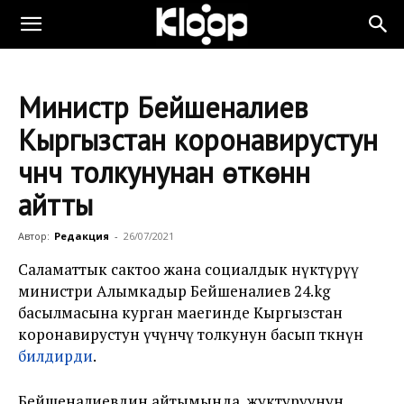
Министр Бейшеналиев
Кыргызстан коронавирустун
үчүнчү толкунунан өткөнүн
айтты
Автор:
Редакция
-
26/07/2021
Саламаттык сактоо жана социалдык өнүктүрүү
министри Алымкадыр Бейшеналиев 24.kg
басылмасына курган маегинде Кыргызстан
коронавирустун үчүнчү толкунун басып өткөнүн
билдирди
.
Бейшеналиевдин айтымында, жуктуруунун