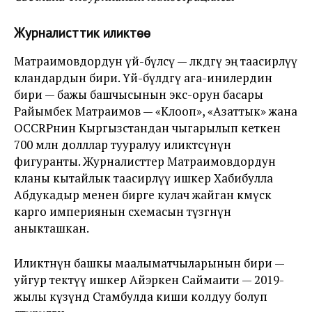
Журналисттик иликтөө
Матраимовдордун үй-бүлөсү — өлкөдөгү эң таасирлүү
кландардын бири. Үй-бүлөдөгү ага-инилердин
бири — бажы башчысынын экс-орун басары
Райымбек Матраимов — «Клооп», «Азаттык» жана
OCCRPнин Кыргызстандан чыгарылып кеткен
700 млн долллар тууралуу иликтөөсүнүн
фигуранты. Журналисттер Матраимовдордун
кланы кытайлык таасирлүү ишкер Хабибулла
Абдукадыр менен бирге кулач жайган көмүскө
карго империянын схемасын түзгөнүн
аныкташкан.
Иликтөөнүн башкы маалыматчыларынын бири —
уйгур тектүү ишкер Айэркен Саймаити — 2019-
жылы күзүндө Стамбулда киши колдуу болуп