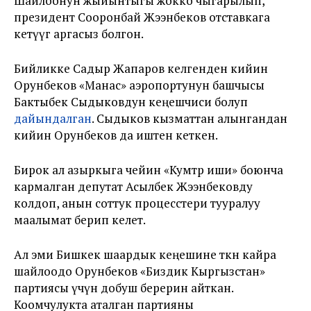
Шайлоонун жыйынтыгы жокко чыгарылып,
президент Сооронбай Жээнбеков отставкага
кетүүгө аргасыз болгон.
Бийликке Садыр Жапаров келгенден кийин
Орунбеков «Манас» аэропортунун башчысы
Бактыбек Сыдыковдун кеңешчиси болуп
дайындалган
. Сыдыков кызматтан алынгандан
кийин Орунбеков да иштен кеткен.
Бирок ал азыркыга чейин «Кумтөр иши» боюнча
кармалган депутат Асылбек Жээнбековду
колдоп, анын соттук процесстери тууралуу
маалымат берип келет.
Ал эми Бишкек шаардык кеңешине өткөн кайра
шайлоодо Орунбеков «Биздик Кыргызстан»
партиясы үчүн добуш берерин айткан.
Коомчулукта аталган партияны