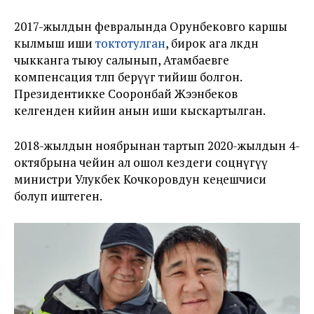
2017-жылдын февралында Орунбековго каршы
кылмыш иши
токтотулган
, бирок ага өлкөдөн
чыкканга тыюу салынып, Атамбаевге
компенсация төлөп берүүгө тийиш болгон.
Президентикке Сооронбай Жээнбеков
келгенден кийин анын иши кыскартылган.
2018-жылдын ноябрынан тартып 2020-жылдын 4-
октябрына чейин ал ошол кездеги соцөнүгүү
министри Улукбек Кочкоровдун кеңешчиси
болуп иштеген.