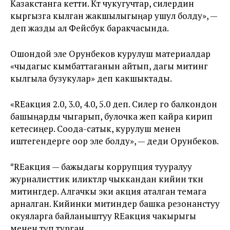
Казакстанга кетти. Көт чукугучтар, силердин
кыргызга кылган жакшылыгыңар ушул болду», —
деп жазды ал Фейсбук баракчасында.
Ошондой эле Орунбеков курулуш материалдар
«чыдагыс кымбаттаганын айтып, дагы митинг
кылгыла бузукулар» деп какшыктады.
«RЕакция 2.0, 3.0, 4.0, 5.0 деп. Силер го балкондон
башыңарды чыгарып, булочка жеп кайра кирип
кетесиңер. Соода-сатык, курулуш менен
иштегендерге оор эле болду», — деди Орунбеков.
*RЕакция — бажыдагы коррупция тууралуу
журналисттик иликтөөлөр чыккандан кийин өткөн
митингдер. Алгачкы эки акция аталган темага
арналган. Кийинки митиндер башка резонанстуу
окуяларга байланыштуу REакция чакырыгы
менен өтүп турган.