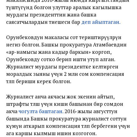
түштүгүндө болгон улуттар аралык кагылышка
мурдагы президенттин жана башка
саясатчылардын тиешеси бар
деп айыптаган.
Орунбековдун макаласы сот териштирүүлөрүнө
негиз болгон. Башкы прокуратура Атамбаевдин
«ар-намысы жана кадыр баркын» коргоп,
Орунбековду сотко берип ишти утуп алган.
Журналист мурдагы президентке келтирген
моралдык зыяны үчүн 2 млн сом компенсация
төлөп бериши керек болгон.
Журналист анча акчасы жок экенин айтып,
штрафты төлөш үчүн киши башынан бир сомдон
акча
чогулта баштаган.
2016-жылы августтун
башында Башкы прокуратура журналист соттун
өкүмүн аткарып компенсация төлөп бербегени үчүн
ага каршы кылмыш ишин козгогон.