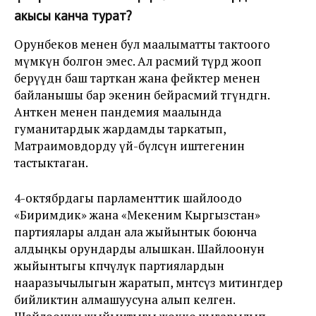
акысы канча турат?
Орунбеков менен бул маалыматты тактоого
мүмкүн болгон эмес. Ал расмий түрдө жооп
берүүдөн баш тарткан жана фейктер менен
байланышы бар экенин бейрасмий төгүндөгөн.
Анткен менен пандемия маалында
гуманитардык жардамды таркатып,
Матраимовдорду үй-бүлөсүнө иштегенин
тастыктаган.
4-октябрдагы парламенттик шайлоодо
«Биримдик» жана «Мекеним Кыргызстан»
партиялары алдан ала жыйынтык боюнча
алдыңкы орундарды алышкан. Шайлоонун
жыйынтыгы көпчүлүк партиялардын
нааразычылыгын жаратып, мөөнөтсүз митингдер
бийликтин алмашуусуна алып келген.