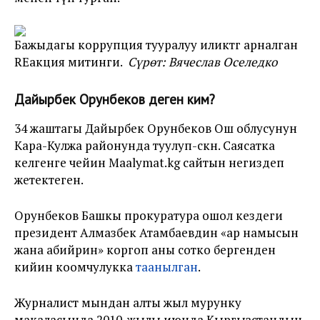
Бажыдагы коррупция тууралуу иликтөөгө арналган
RЕакция митинги.
Сүрөт: Вячеслав Оселедко
Дайырбек Орунбеков деген ким?
34 жаштагы Дайырбек Орунбеков Ош облусунун
Кара-Кулжа районунда туулуп-өскөн. Саясатка
келгенге чейин Maalymat.kg сайтын негиздеп
жетектеген.
Орунбеков Башкы прокуратура ошол кездеги
президент Алмазбек Атамбаевдин «ар намысын
жана абийрин» коргоп аны сотко бергенден
кийин коомчулукка
таанылган
.
Журналист мындан алты жыл мурунку
макаласында 2010-жылы июнда Кыргызстандын