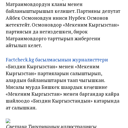
Матраимовдордун кланы менен
байланыштырышып келишет. Партияны депутат
Айбек Осмоновдун иниси Нурбек Осмонов
жетектейт. Осмоновдор «Мекеним Кыргызстан»
партиясын да негиздешкен, бирок
Матраимовдорго тарттырып жибергени
айтылып келет.
Factcheck.kg басылмасынын журналисттери
«Биздин Кыргызстан» менен «Мекеним
Кыргызстан» партияларын салыштырып,
алардын байланыштарын таап чыгышкан.
Мисалы мурда Бишкек шаардык кеңешине
«Мекеним Кыргызстан» менен баргандар кайра
шайлоодо «Биздин Кыргызстандын» катарында
ат салышкан.
Светлана Тиоуринанын иллюстрациясы