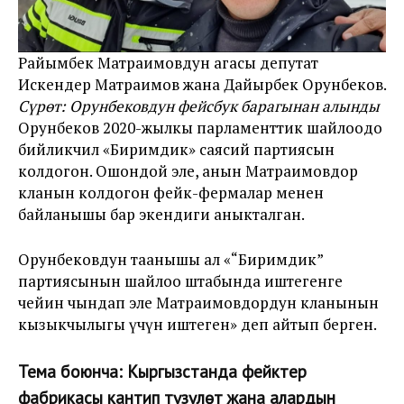
Райымбек Матраимовдун агасы депутат
Искендер Матраимов жана Дайырбек Орунбеков.
Сүрөт: Орунбековдун фейсбук барагынан алынды
Орунбеков 2020-жылкы парламенттик шайлоодо
бийликчил «Биримдик» саясий партиясын
колдогон. Ошондой эле, анын Матраимовдор
кланын колдогон фейк-фермалар менен
байланышы бар экендиги аныкталган.
Орунбековдун таанышы ал «“Биримдик”
партиясынын шайлоо штабында иштегенге
чейин чындап эле Матраимовдордун кланынын
кызыкчылыгы үчүн иштеген» деп айтып берген.
Тема боюнча:
Кыргызстанда фейктер
фабрикасы кантип түзүлөт жана алардын