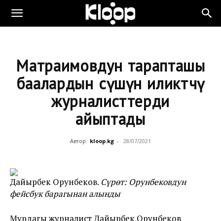
Матраимовдун тарапташы
баалардын өсүшүнө иликтөөчү
журналисттерди
айыптады
Автор:
kloop.kg
-
28/07/2021
Дайырбек Орунбеков.
Сүрөт: Орунбековдун
фейсбук барагынан алынды
Мурдагы журналист Дайырбек Орунбеков