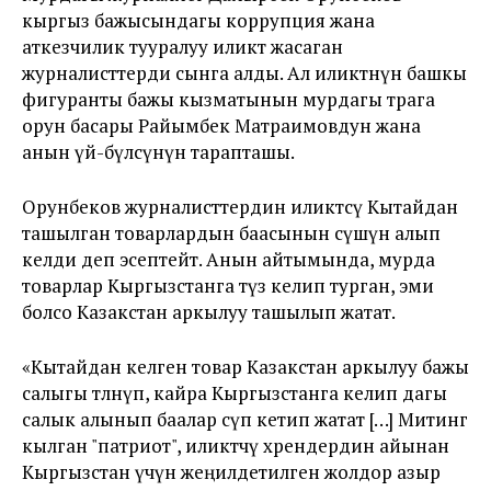
кыргыз бажысындагы коррупция жана
аткезчилик тууралуу иликтөө жасаган
журналисттерди сынга алды. Ал иликтөөнүн башкы
фигуранты бажы кызматынын мурдагы төрага
орун басары Райымбек Матраимовдун жана
анын үй-бүлөсүнүн тарапташы.
Орунбеков журналисттердин иликтөөсү Кытайдан
ташылган товарлардын баасынын өсүшүнө алып
келди деп эсептейт. Анын айтымында, мурда
товарлар Кыргызстанга түз келип турган, эми
болсо Казакстан аркылуу ташылып жатат.
«Кытайдан келген товар Казакстан аркылуу бажы
салыгы төлөнүп, кайра Кыргызстанга келип дагы
салык алынып баалар өсүп кетип жатат […] Митинг
кылган "патриот", иликтөөчү хрендердин айынан
Кыргызстан үчүн жеңилдетилген жолдор азыр