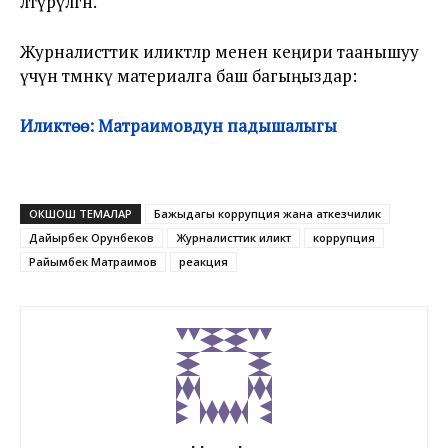
өлтүрүлгөн.
Журналисттик иликтөөлөр менен кеңири таанышуу
үчүн төмөнкү материалга баш багыңыздар:
Иликтөө: Матраимовдун падышалыгы
ОКШОШ ТЕМАЛАР
Бажыдагы коррупция жана аткезчилик
Дайырбек Орунбеков
Журналисттик иликтөө
коррупция
Райымбек Матраимов
реакция