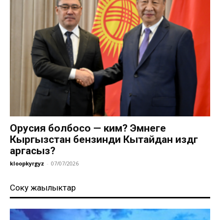
Орусия болбосо — ким? Эмнеге
Кыргызстан бензинди Кытайдан издөөгө
аргасыз?
kloopkyrgyz
-
07/07/2026
Соңку жаңылыктар