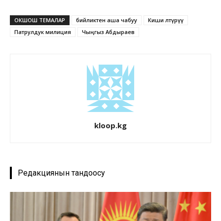
ОКШОШ ТЕМАЛАР
бийликтен аша чабуу
Киши өлтүрүү
Патрулдук милиция
Чыңгыз Абдыраев
kloop.kg
Редакциянын тандоосу