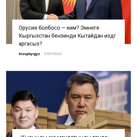
Орусия болбосо — ким? Эмнеге
Кыргызстан бензинди Кытайдан издөөгө
аргасыз?
kloopkyrgyz
-
07/07/2026