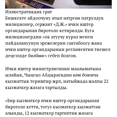
Иллюстративдик сүрөт
Бишкекте айдоочуну атып өлтүргөн патрулдук
милиционер, сержант «Д.Ж.» ички иштер
органдарынан биротоло кетирилди. Буга
милиционердин «ок атуучу курал менен
пайдалануунун эрежелерин сактабоосу жана
ички иштер органдарынын регламентин тиешелүү
деңгээлде билбөөсү» себеп болгон.
Ички иштер министрлигинин маалыматына
ылайык, Чыңгыз Абдыраевдин өлүмү боюнча
кызматтык териштирүү жүрүп, натыйжада жалпы 22
кызматкер жазага тартылды.
«Бир кызматкер ички иштер органдарынан
биротоло кетти, тогуз кызматкер кызматтан
алынды, 12 кызматкер тартиптик жазага