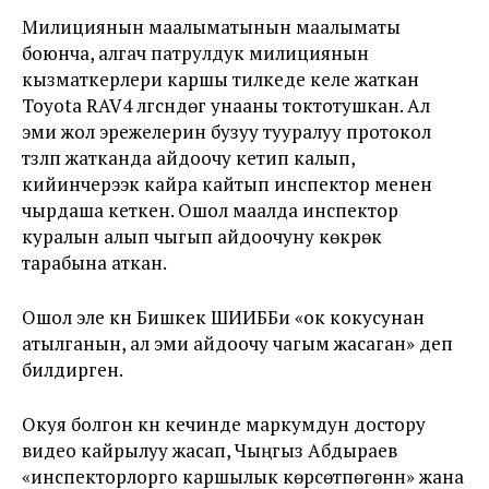
Милициянын маалыматынын маалыматы
боюнча, алгач патрулдук милициянын
кызматкерлери каршы тилкеде келе жаткан
Toyota RAV4 үлгүсүндөгү унааны токтотушкан. Ал
эми жол эрежелерин бузуу тууралуу протокол
түзүлүп жатканда айдоочу кетип калып,
кийинчерээк кайра кайтып инспектор менен
чырдаша кеткен. Ошол маалда инспектор
куралын алып чыгып айдоочуну көкүрөк
тарабына аткан.
Ошол эле күнү Бишкек ШИИББи «ок кокусунан
атылганын, ал эми айдоочу чагым жасаган» деп
билдирген.
Окуя болгон күнү кечинде маркумдун достору
видео кайрылуу жасап, Чыңгыз Абдыраев
«инспекторлорго каршылык көрсөтпөгөнүн» жана