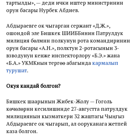
тартылды», — деди ички иштер министринин
орун басары Нурбек Абдиев.
Абдыраевге ок чыгарган сержант «Д.Ж.»,
ошондой эле Бишкек ШИИББинин Патрулдук
милиция бөлүмүнүн полкунун рота командиринин
орун басары «А.Н.», полктун 2-ротасынын 3-
взводунун кенже инспекторлору «Б.Э.» жана
«Б.А.» УКМКнын тергөө абагында
кармалып
турушат
.
Окуя кандай болгон?
Бишкек шаарынын Жибек-Жолу — Гоголь
көчөлөрүнүн кесилишинде 27-августта патрулдук
милициянын кызматкери 32 жаштагы Чыңгыз
Абдыраевге ок чыгарып, ал ооруканага жетпей
каза болгон.