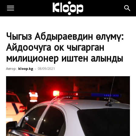
Чыңгыз Абдыраевдин өлүмү:
Айдоочуга ок чыгарган
милиционер иштен алынды
Автор:
kloop.kg
-
08/09/2021