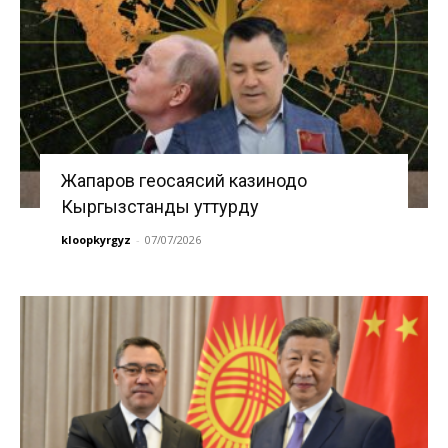
Жапаров геосаясий казинодо
Кыргызстанды уттурду
kloopkyrgyz
-
07/07/2026