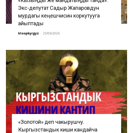
«Кызыңды же мандатыңды танда».
Экс-депутат Садыр Жапаровдун
мурдагы кеңешчисин коркутууга
айыптады
kloopkyrgyz
-
25/06/2026
«Золотой» деп чакырушчу.
Кыргызстандык киши кандайча