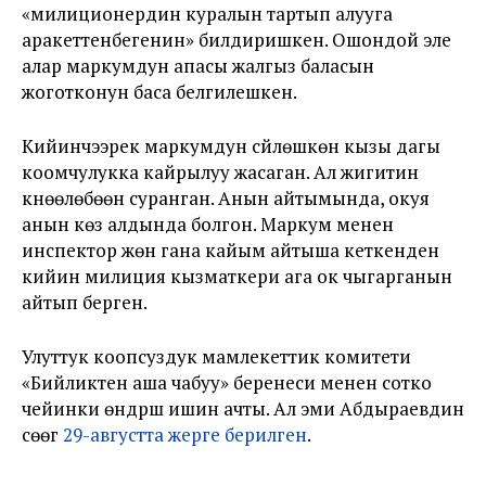
«милиционердин куралын тартып алууга
аракеттенбегенин» билдиришкен. Ошондой эле
алар маркумдун апасы жалгыз баласын
жоготконун баса белгилешкен.
Кийинчээрек маркумдун сүйлөшкөн кызы дагы
коомчулукка кайрылуу жасаган. Ал жигитин
күнөөлөбөөнү суранган. Анын айтымында, окуя
анын көз алдында болгон. Маркум менен
инспектор жөн гана кайым айтыша кеткенден
кийин милиция кызматкери ага ок чыгарганын
айтып берген.
Улуттук коопсуздук мамлекеттик комитети
«Бийликтен аша чабуу» беренеси менен сотко
чейинки өндүрүш ишин ачты. Ал эми Абдыраевдин
сөөгү
29-августта жерге берилген
.