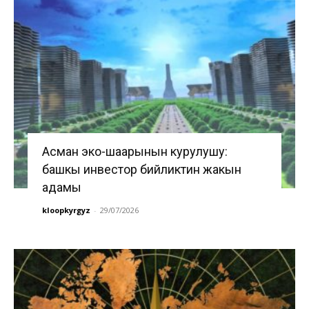
Асман эко-шаарынын курулушу:
башкы инвестор бийликтин жакын
адамы
kloopkyrgyz
-
29/07/2026