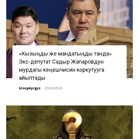
«Кызыңды же мандатыңды танда».
Экс-депутат Садыр Жапаровдун
мурдагы кеңешчисин коркутууга
айыптады
kloopkyrgyz
-
25/06/2026