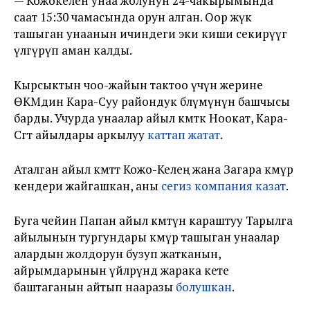
— Кожокелен унаа жолунун 24-чакырымында
саат 15:30 чамасында орун алган. Оор жүк
ташыган унаанын ичиндеги эки киши секирүүгө
үлгүрүп аман калды.
Кырсыктын чоо-жайын тактоо үчүн жерине
ӨКМдин Кара-Суу райондук бөлүмүнүн башчысы
барды. Учурда унаалар айыл өкмөткө Ноокат, Кара-
Сөгөт айылдары аркылуу
каттап жатат
.
Аталган айыл өкмөттө Кожо-Келең жана Загара көмүр
кендери жайгашкан, аны
сегиз компания казат
.
Буга чейин Папан айыл өкмөтүнө караштуу Тарылга
айылынын тургундары көмүр ташыган унаалар
алардын жолдорун бузуп жатканын,
айрымдарынын үйлөрүндө жарака кете
баштаганын айтып нааразы
болушкан
.