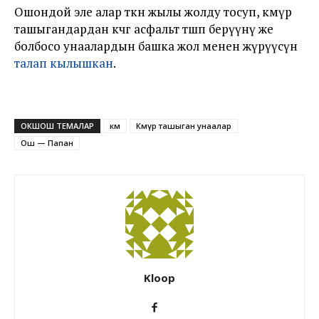
Ошондой эле алар өткөн жылы жолду тосуп, көмүр
ташыгандардан көчөгө асфальт төшөп берүүнү же
болбосо унаалардын башка жол менен жүрүүсүн
талап кылышкан
.
ОКШОШ ТЕМАЛАР
км
Көмүр ташыган унаалар
Ош — Папан
Kloop