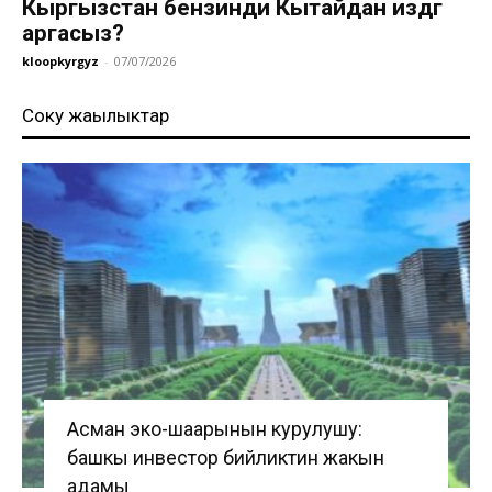
Кыргызстан бензинди Кытайдан издөөгө
аргасыз?
kloopkyrgyz
-
07/07/2026
Соңку жаңылыктар
Асман эко-шаарынын курулушу:
башкы инвестор бийликтин жакын
адамы