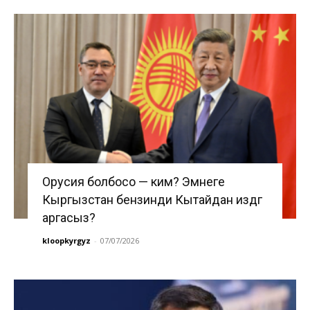
Орусия болбосо — ким? Эмнеге
Кыргызстан бензинди Кытайдан издөөгө
аргасыз?
kloopkyrgyz
-
07/07/2026