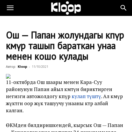
Ош — Папан жолундагы көпүрө
көмүр ташып бараткан унаа
менен кошо кулады
Автор:
Kloop
-
11/10/2021
11-октябрда Ош шаары менен Кара-Суу
районунун Папан айыл өкмөтүн бириктирген
негизги автожолдогу көпүрө
кулап түштү
. Ал көмүр
жүктөгөн оор жүк ташуучу унааны көтөрө албай
калган.
ӨКМден билдиришкендей, кырсык Ош — Папан