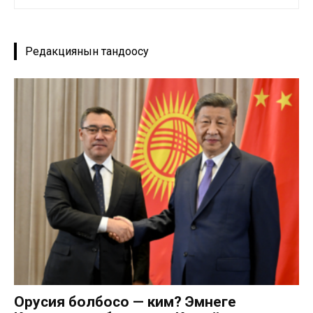
Редакциянын тандоосу
Орусия болбосо — ким? Эмнеге