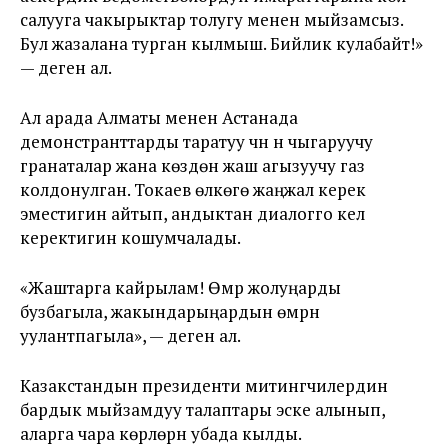
салууга чакырыктар толугу менен мыйзамсыз.
Бул жазалана турган кылмыш. Бийлик кулабайт!»
— деген ал.
Ал арада Алматы менен Астанада
демонстранттарды таратуу үчүн үн чыгаруучу
гранаталар жана көздөн жаш агызуучу газ
колдонулган. Токаев өлкөгө жаңжал керек
эместигин айтып, андыктан диалогго келүү
керектигин кошумчалады.
«Жаштарга кайрылам! Өмүр жолуңарды
бузбагыла, жакындарыңардын өмүрүн
уулантпагыла», — деген ал.
Казакстандын президенти митингчилердин
бардык мыйзамдуу талаптары эске алынып,
аларга чара көрүлөрүн убада кылды.