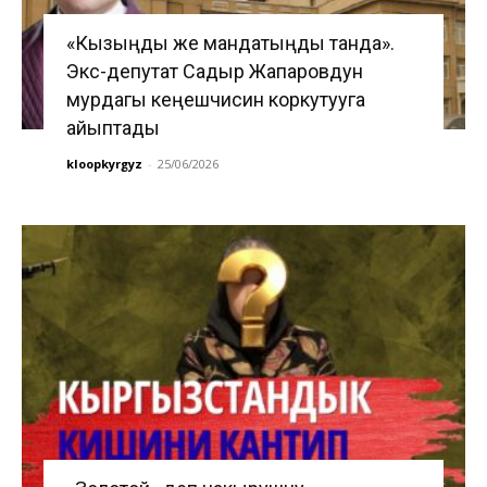
«Кызыңды же мандатыңды танда».
Экс-депутат Садыр Жапаровдун
мурдагы кеңешчисин коркутууга
айыптады
kloopkyrgyz
-
25/06/2026