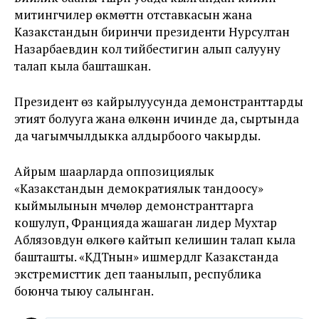
митингчилер өкмөттүн отставкасын жана
Казакстандын биринчи президенти Нурсултан
Назарбаевдин кол тийбестигин алып салууну
талап кыла башташкан.
Президент өз кайрылуусунда демонстранттарды
этият болууга жана өлкөнүн ичинде да, сыртында
да чагымчылдыкка алдырбоого чакырды.
Айрым шаарларда оппозициялык
«Казакстандын демократиялык тандоосу»
кыймылынын мүчөлөрү демонстранттарга
кошулуп, Францияда жашаган лидер Мухтар
Аблязовдун өлкөгө кайтып келишин талап кыла
башташты. «КДТнын» ишмердүүлүгү Казакстанда
экстремисттик деп таанылып, республика
боюнча тыюу салынган.