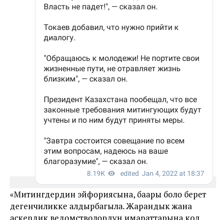
«Митингдердин эйфориясына, баары боло берет
дегенчиликке алдырбагыла. Жарандык жана
аскердик ведомстволордун имараттарына кол