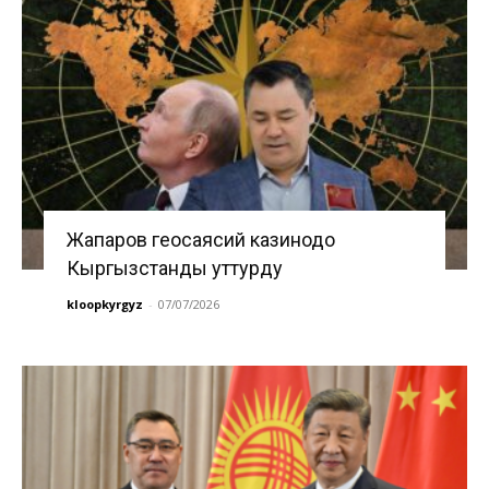
Жапаров геосаясий казинодо
Кыргызстанды уттурду
kloopkyrgyz
-
07/07/2026