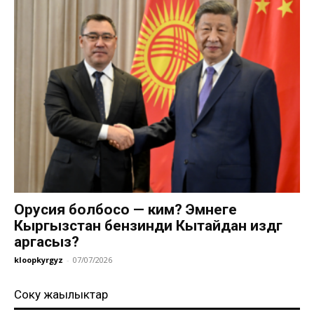
Орусия болбосо — ким? Эмнеге
Кыргызстан бензинди Кытайдан издөөгө
аргасыз?
kloopkyrgyz
-
07/07/2026
Соңку жаңылыктар