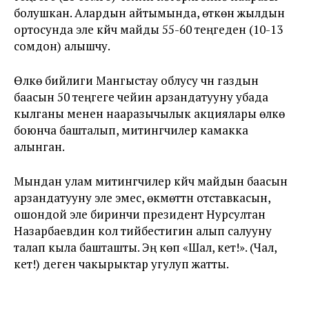
болушкан. Алардын айтымында, өткөн жылдын
ортосунда эле күйүүчү майды 55-60 теңгеден (10-13
сомдон) алышчу.
Өлкө бийлиги Мангыстау облусу үчүн газдын
баасын 50 теңгеге чейин арзандатууну убада
кылганы менен нааразычылык акциялары өлкө
боюнча башталып, митингчилер камакка
алынган.
Мындан улам митингчилер күйүүчү майдын баасын
арзандатууну эле эмес, өкмөттүн отставкасын,
ошондой эле биринчи президент Нурсултан
Назарбаевдин кол тийбестигин алып салууну
талап кыла башташты. Эң көп «Шал, кет!». (Чал,
кет!) деген чакырыктар угулуп жатты.