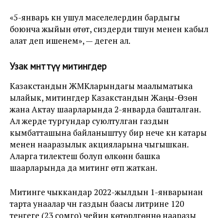
«5-январь күнү ушул маселелердин бардыгы
боюнча жыйын өтөт, сиздерди түшунүү менен кабыл
алат деп ишенем», — деген ал.
Узак мөөнөттүү митингдер
Казакстандын ЖМКларындагы маалыматыка
ылайык, митингдер Казакстандын Жаңы-Өзөн
жана Актау шаарларында 2-январда башталган.
Ал жерде тургундар суюлтулган газдын
кымбатташына байланыштуу бир нече күн катары
менен нааразылык акцияларына чыгышкан.
Аларга тилектеш болуп өлкөнүн башка
шаарларында да митинг өтүп жаткан.
Митинге чыккандар 2022-жылдын 1-январынан
тарта унаалар үчүн газдын баасы литрине 120
теңгеге (23 сомго) чейин көтөрүлгөнүнө нааразы