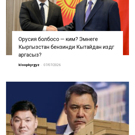
Орусия болбосо — ким? Эмнеге
Кыргызстан бензинди Кытайдан издөөгө
аргасыз?
kloopkyrgyz
-
07/07/2026