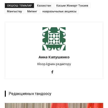
ОКШОШ ТЕМАЛАР
Казакстан
Касым-Жомарт Токаев
Мангыстау
Митинг
нааразычылык акциясы
Анна Капушенко
Kloop.kgнин редактору
Редакциянын тандоосу