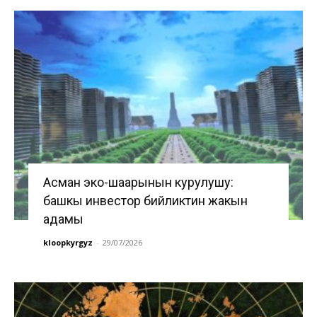
Асман эко-шаарынын курулушу:
башкы инвестор бийликтин жакын
адамы
kloopkyrgyz
-
29/07/2026