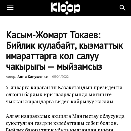
Касым-Жомарт Токаев:
Бийлик кулабайт, кызматтык
имараттарга кол салуу
чакырыгы — мыйзамсыз
Автор:
Анна Капушенко
-
05/01/2022
5-январга караган түнү Казакстандын президенти
өлкөнүн бардык ири шаарларында митингге
чыккан жарандарга видео кайрылуу жасады.
Алгач нааразылык акцияга Мангыстау облусунда
суюлтулган газдын кымбатташы себеп болгон.
Бийлик бааны түшүрүүнү убада кылгандан кийин