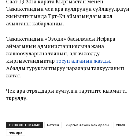
Саат 19:30га карата Кыргызстан менен
Тажикстандын чек ара өкүлдөрүнүн сүйлөшүүлөрдүн
жыйынтыгында Төрт-Көчө аймагындагы жол
ачылганы кабарланды.
Тажикстандын «Озоди» басылмасы Исфара
аймагынын администарциясына жана
жашоочуларына таянып, алгач жолду
кыргызстандыктар
тосуп алганын жазды
.
Абалды турукташтыруу чаралары талкууланып
жатат.
Чек ара отряддары күчөтүлгөн тартипте кызмат өтөөгө
өткөрүлдү.
ОКШОШ ТЕМАЛАР
Баткен
кыргыз-тажик чек арасы
УКМК
чек ара