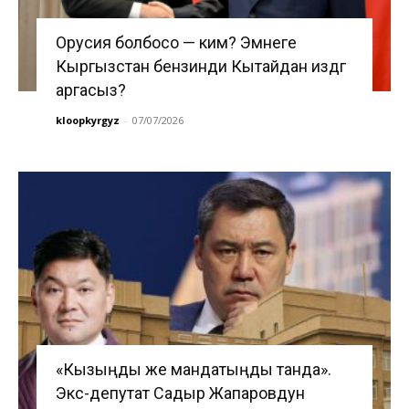
Орусия болбосо — ким? Эмнеге
Кыргызстан бензинди Кытайдан издөөгө
аргасыз?
kloopkyrgyz
-
07/07/2026
«Кызыңды же мандатыңды танда».
Экс-депутат Садыр Жапаровдун