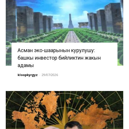
Асман эко-шаарынын курулушу:
башкы инвестор бийликтин жакын
адамы
kloopkyrgyz
-
29/07/2026