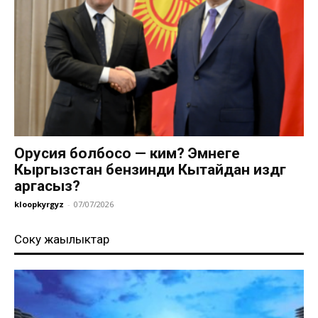
Орусия болбосо — ким? Эмнеге
Кыргызстан бензинди Кытайдан издөөгө
аргасыз?
kloopkyrgyz
-
07/07/2026
Соңку жаңылыктар