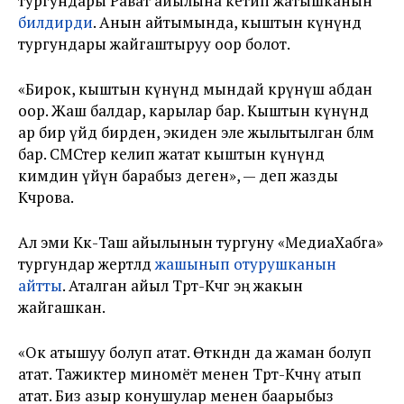
тургундары Рават айылына кетип жатышканын
билдирди
. Анын айтымында, кыштын күнүндө
тургундары жайгаштыруу оор болот.
«Бирок, кыштын күнүндө мындай көрүнүш абдан
оор. Жаш балдар, карылар бар. Кыштын күнүндө
ар бир үйдө бирден, экиден эле жылытылган бөлмө
бар. СМСтер келип жатат кыштын күнүндө
кимдин үйүнө барабыз деген», — деп жазды
Көчөрова.
Ал эми Көк-Таш айылынын тургуну «МедиаХабга»
тургундар жертөлөдө
жашынып отурушканын
айтты
. Аталган айыл Төрт-Көчөгө эң жакын
жайгашкан.
«Ок атышуу болуп атат. Өткөндөн да жаман болуп
атат. Тажиктер миномёт менен Төрт-Көчөнү атып
атат. Биз азыр конушулар менен баарыбыз