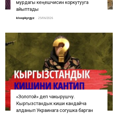
мурдагы кеңешчисин коркутууга
айыптады
kloopkyrgyz
-
25/06/2026
«Золотой» деп чакырушчу.
Кыргызстандык киши кандайча
алданып Украинага согушка барган