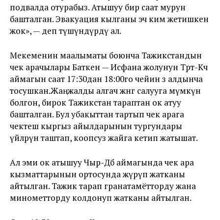
подвалда отурабыз. Атышуу бир саат мурун
башталган. Эвакуация кылганы эч ким жетишкен
жок», — деп түшүндүрдү ал.
Мекеменин маалыматы боюнча Тажикстандын
чек арачылары Баткен — Исфана жолунун Төрт-Көчө
аймагын саат 17:30дан 18:00го чейин өз алдынча
тосушкан.Жаңжалды алгач жөнгө салууга мүмкүн
болгон, бирок Тажикстан тараптан ок атуу
башталган. Бул убакыттан тартып чек арага
чектеш кыргыз айылдарынын тургундары
үйлөрүн таштап, коопсуз жайга кетип жатышат.
Ал эми ок атышуу Чыр-Дөбө аймагында чек ара
кызматтарынын ортосунда жүрүп жатканы
айтылган. Тажик тарап гранатамётторду жана
минометторду колдонуп жатканы айтылган.