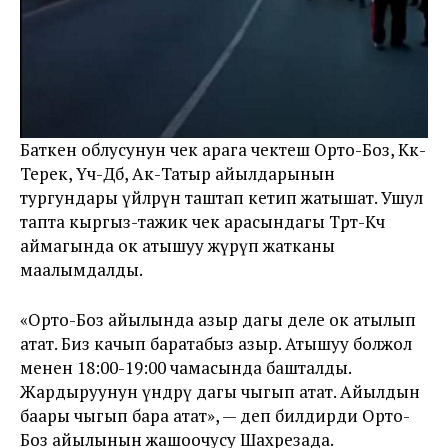
Баткен облусунун чек арага чектеш Орто-Боз, Көк-
Терек, Үч-Дөбө, Ак-Татыр айылдарынын
тургундары үйлөрүн таштап кетип жатышат. Ушул
тапта кыргыз-тажик чек арасындагы Төрт-Көчө
аймагында ок атышуу жүрүп жатканы
маалымдалды.
«Орто-Боз айылында азыр дагы деле ок атылып
атат. Биз качып баратабыз азыр. Атышуу болжол
менен 18:00-19:00 чамасында башталды.
Жардыруунун үндөрү дагы чыгып атат. Айылдын
баары чыгып бара атат», — деп билдирди Орто-
Боз айылынын жашоочусу Шахрезада.