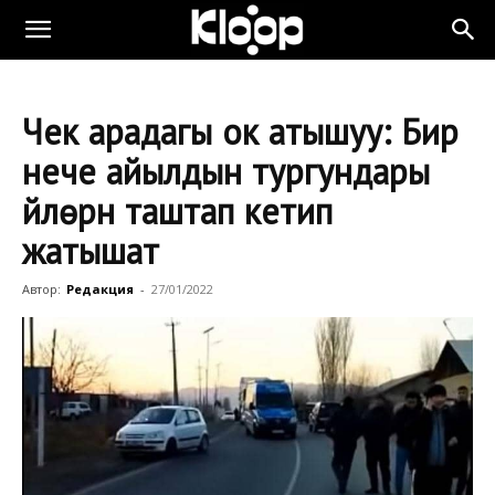
Чек арадагы ок атышуу: Бир
нече айылдын тургундары
үйлөрүн таштап кетип
жатышат
Автор:
Редакция
-
27/01/2022