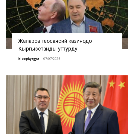
Жапаров геосаясий казинодо
Кыргызстанды уттурду
kloopkyrgyz
-
07/07/2026