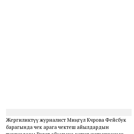
Жергиликтүү журналист Миңгүл Көчөрова Фейсбук
барагында чек арага чектеш айылдардын