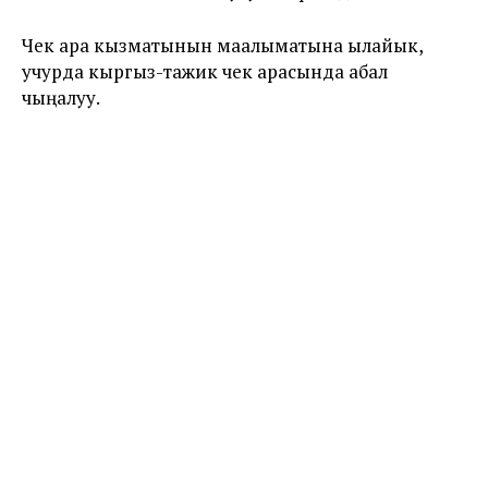
Чек ара кызматынын маалыматына ылайык,
учурда кыргыз-тажик чек арасында абал
чыңалуу.