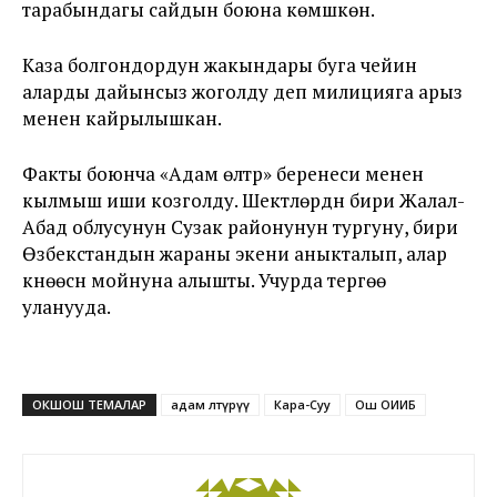
тарабындагы сайдын боюна көмүшкөн.
Каза болгондордун жакындары буга чейин
аларды дайынсыз жоголду деп милицияга арыз
менен кайрылышкан.
Факты боюнча «Адам өлтүрүү» беренеси менен
кылмыш иши козголду. Шектүүлөрдүн бири Жалал-
Абад облусунун Сузак районунун тургуну, бири
Өзбекстандын жараны экени аныкталып, алар
күнөөсүн мойнуна алышты. Учурда тергөө
уланууда.
ОКШОШ ТЕМАЛАР
адам өлтүрүү
Кара-Суу
Ош ОИИБ