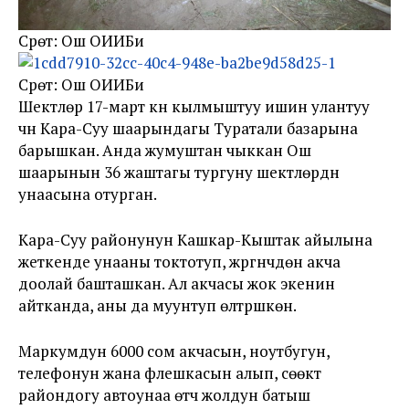
Сүрөт: Ош ОИИБи
Сүрөт: Ош ОИИБи
Шектүүлөр 17-март күнү кылмыштуу ишин улантуу
үчүн Кара-Суу шаарындагы Туратали базарына
барышкан. Анда жумуштан чыккан Ош
шаарынын 36 жаштагы тургуну шектүүлөрдүн
унаасына отурган.
Кара-Суу районунун Кашкар-Кыштак айылына
жеткенде унааны токтотуп, жүргүнчүдөн акча
доолай башташкан. Ал акчасы жок экенин
айтканда, аны да муунтуп өлтүрүшкөн.
Маркумдун 6000 сом акчасын, ноутбугун,
телефонун жана флешкасын алып, сөөктү
райондогу автоунаа өтүүчү жолдун батыш