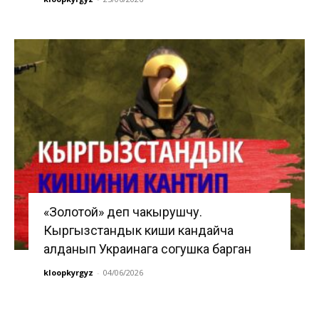
«Золотой» деп чакырушчу.
Кыргызстандык киши кандайча
алданып Украинага согушка барган
kloopkyrgyz
-
04/06/2026