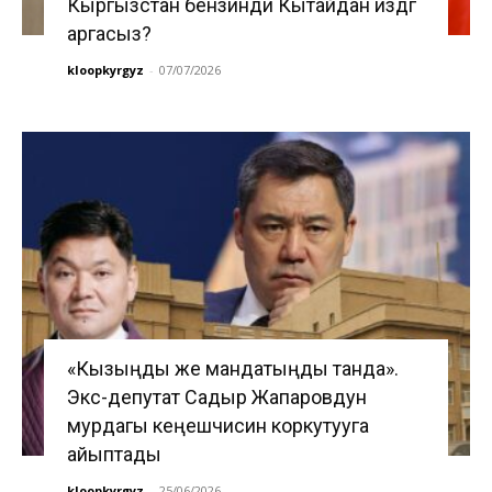
Кыргызстан бензинди Кытайдан издөөгө
аргасыз?
kloopkyrgyz
-
07/07/2026
«Кызыңды же мандатыңды танда».
Экс-депутат Садыр Жапаровдун
мурдагы кеңешчисин коркутууга
айыптады
kloopkyrgyz
-
25/06/2026