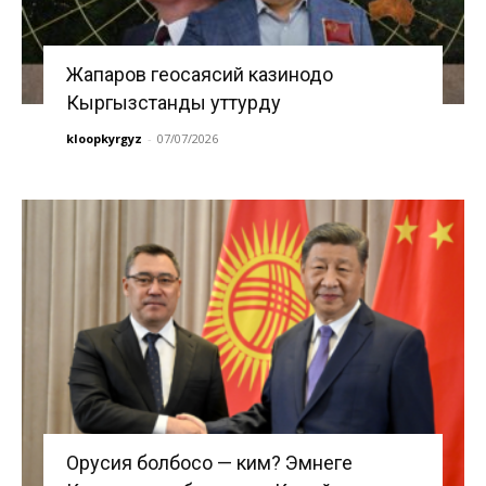
Жапаров геосаясий казинодо
Кыргызстанды уттурду
kloopkyrgyz
-
07/07/2026
Орусия болбосо — ким? Эмнеге