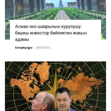
Асман эко-шаарынын курулушу:
башкы инвестор бийликтин жакын
адамы
kloopkyrgyz
-
29/07/2026