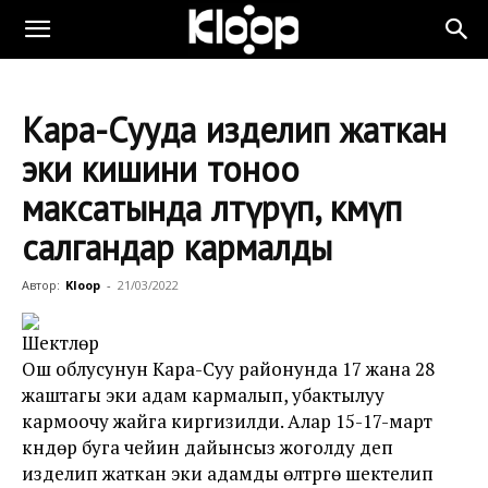
Кара-Сууда изделип жаткан
эки кишини тоноо
максатында өлтүрүп, көмүп
салгандар кармалды
Автор:
Kloop
-
21/03/2022
Шектүүлөр
Ош облусунун Кара-Суу районунда 17 жана 28
жаштагы эки адам кармалып, убактылуу
кармоочу жайга киргизилди. Алар 15-17-март
күндөрү буга чейин дайынсыз жоголду деп
изделип жаткан эки адамды өлтүрүүгө шектелип