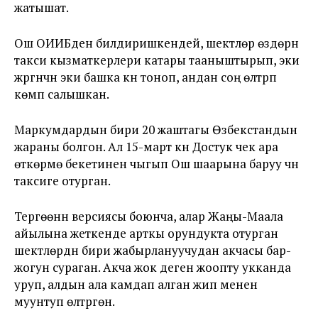
жатышат.
Ош ОИИБден билдиришкендей, шектүүлөр өздөрүн
такси кызматкерлери катары тааныштырып, эки
жүргүнчүнү эки башка күнү тоноп, андан соң өлтүрүп
көмүп салышкан.
Маркумдардын бири 20 жаштагы Өзбекстандын
жараны болгон. Ал 15-март күнү Достук чек ара
өткөрмө бекетинен чыгып Ош шаарына баруу үчүн
таксиге отурган.
Тергөөнүн версиясы боюнча, алар Жаңы-Маала
айылына жеткенде арткы орундукта отурган
шектүүлөрдүн бири жабырлануучудан акчасы бар-
жогун сураган. Акча жок деген жоопту укканда
уруп, алдын ала камдап алган жип менен
муунтуп өлтүргөн.