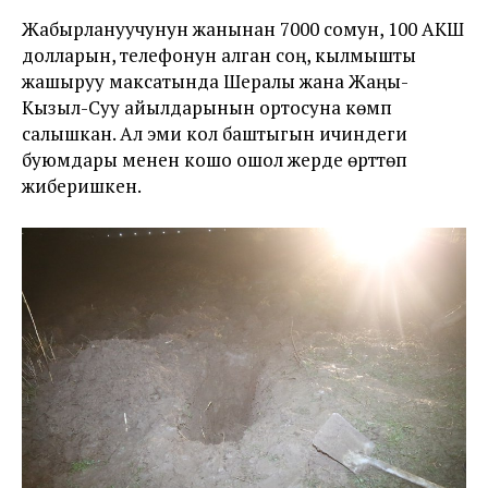
Жабырлануучунун жанынан 7000 сомун, 100 АКШ
долларын, телефонун алган соң, кылмышты
жашыруу максатында Шералы жана Жаңы-
Кызыл-Суу айылдарынын ортосуна көмүп
салышкан. Ал эми кол баштыгын ичиндеги
буюмдары менен кошо ошол жерде өрттөп
жиберишкен.