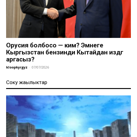
Орусия болбосо — ким? Эмнеге
Кыргызстан бензинди Кытайдан издөөгө
аргасыз?
kloopkyrgyz
-
07/07/2026
Соңку жаңылыктар