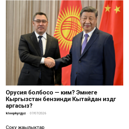
Орусия болбосо — ким? Эмнеге
Кыргызстан бензинди Кытайдан издөөгө
аргасыз?
kloopkyrgyz
-
07/07/2026
Соңку жаңылыктар