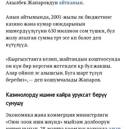
Акылбек Жапаровдун
айтканын
.
Анын айтымында, 2001-жылы өлкө бюджетине
казино жана кумар оюндарынын
ишмердүүлүгүнөн 630 миллион сом түшкөн, бул
жолу аталган сумма төрт эсе көп болот деп
күтүлүүдө.
«Кыргызстанга келип, шайтандын коштоосунда
он күн бир нерсени жегенден көрө бул жакшы.
Алар ойноп эс алышсын. Буга шарт түзүп
беребиз», — деп кошумчалады Жапаров.
Казинолорду ишине кайра уруксат берүү
сунушу
Экономика жана коммерция министрлиги
«Оюн-зоок иши жөнүндө» мыйзам долбоорун
иштеп чыгып, 28-мартта коомдук талкууга
алып