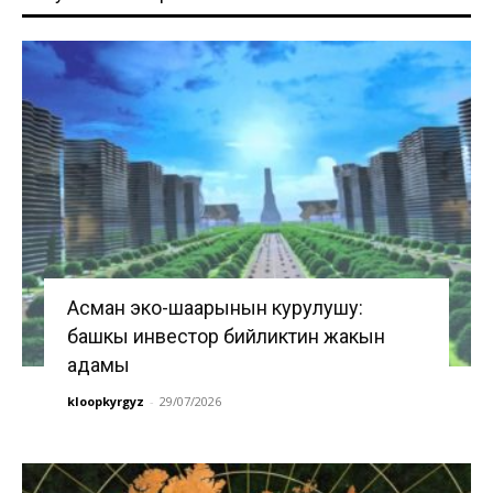
Асман эко-шаарынын курулушу:
башкы инвестор бийликтин жакын
адамы
kloopkyrgyz
-
29/07/2026