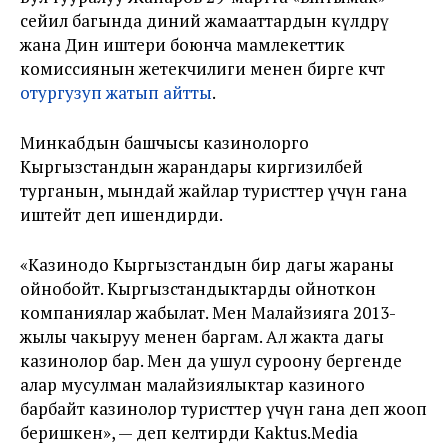
сейил багында диний жамааттардын өкүлдөрү
жана Дин иштери боюнча мамлекеттик
комиссиянын жетекчилиги менен бирге көчөт
отургузуп жатып айтты
.
Минкабдын башчысы казинолорго
Кыргызстандын жарандары киргизилбей
турганын, мындай жайлар туристтер үчүн гана
иштейт деп ишендирди.
«Казинодо Кыргызстандын бир дагы жараны
ойнобойт. Кыргызстандыктарды ойноткон
компаниялар жабылат. Мен Малайзияга 2013-
жылы чакыруу менен баргам. Ал жакта дагы
казинолор бар. Мен да ушул суроону бергенде
алар мусулман малайзиялыктар казиного
барбайт казинолор туристтер үчүн гана деп жооп
беришкен», — деп келтирди Kaktus.Media