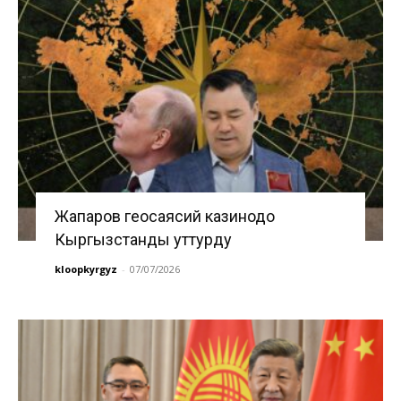
Жапаров геосаясий казинодо
Кыргызстанды уттурду
kloopkyrgyz
-
07/07/2026