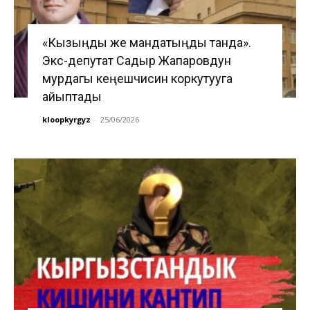
«Кызыңды же мандатыңды танда».
Экс-депутат Садыр Жапаровдун
мурдагы кеңешчисин коркутууга
айыптады
kloopkyrgyz
-
25/06/2026