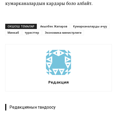
кумарканалардын кардары боло албайт.
ОКШОШ ТЕМАЛАР
Акылбек Жапаров
Кумарканаларды ачуу
Минкаб
туристтер
Экономика министрлиги
Редакция
Редакциянын тандоосу