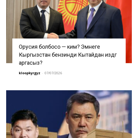
Орусия болбосо — ким? Эмнеге
Кыргызстан бензинди Кытайдан издөөгө
аргасыз?
kloopkyrgyz
-
07/07/2026