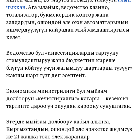
чыккан
. Ага ылайык, ведомство казино,
тотализатор, букмекердик контор жана
залдардын, ошондой эле оюн автоматтарынын
ишмердүүлүгүн кайрадан мыйзамдаштыргысы
келет.
Ведомство бул «инвестицияларды тартууну
стимулдаштыруу жана бюджеттин киреше
бөлүгүн көбөйтүү үчүн жагымдуу шарттарды түзүүгө»
жакшы шарт түзөт деп эсептейт.
Экономика министрилиги бул мыйзам
долбоорун «кечиктирилгис» катары — кезексиз
тартипте дароо үч окуудан кароону сунуштаган.
Эгерде мыйзам долбоору кабыл алынса,
Кыргызстандын, ошондой эле аракетке жөндөмсүз
же 21 жашка толо элек жарандар