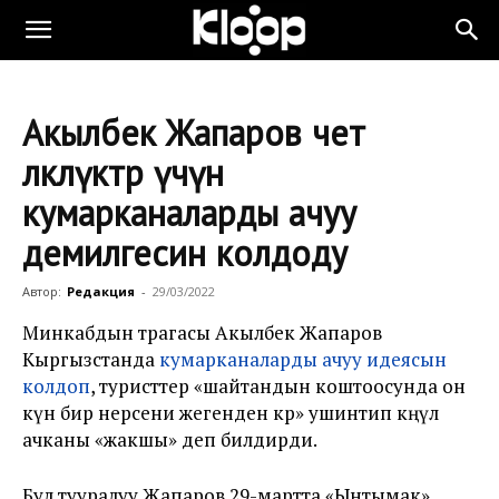
Акылбек Жапаров чет
өлкөлүктөр үчүн
кумарканаларды ачуу
демилгесин колдоду
Автор:
Редакция
-
29/03/2022
Минкабдын төрагасы Акылбек Жапаров
Кыргызстанда
кумарканаларды ачуу идеясын
колдоп
, туристтер «шайтандын коштоосунда он
күн бир нерсени жегенден көрө» ушинтип көңүл
ачканы «жакшы» деп билдирди.
Бул тууралуу Жапаров 29-мартта «Ынтымак»