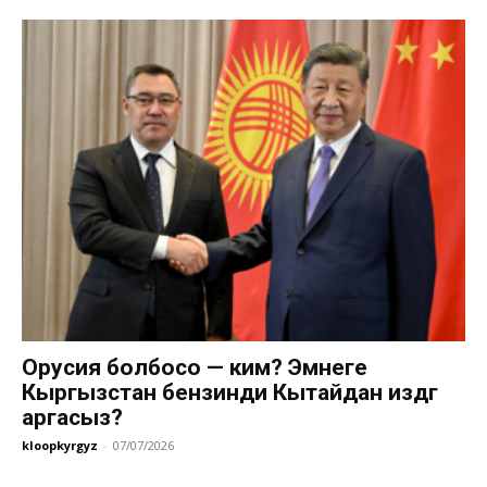
Орусия болбосо — ким? Эмнеге
Кыргызстан бензинди Кытайдан издөөгө
аргасыз?
kloopkyrgyz
-
07/07/2026