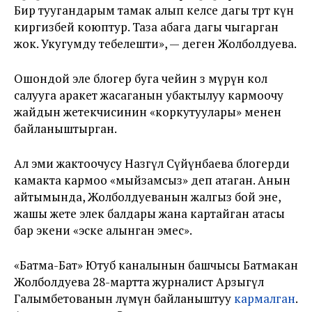
Бир туугандарым тамак алып келсе дагы төрт күн
киргизбей коюптур. Таза абага дагы чыгарган
жок. Укугумду тебелешти», — деген Жолболдуева.
Ошондой эле блогер буга чейин өз өмүрүнө кол
салууга аракет жасаганын убактылуу кармоочу
жайдын жетекчисинин «коркутуулары» менен
байланыштырган.
Ал эми жактоочусу Назгүл Сүйүнбаева блогерди
камакта кармоо «мыйзамсыз» деп атаган. Анын
айтымында, Жолболдуеванын жалгыз бой эне,
жашы жете элек балдары жана картайган атасы
бар экени «эске алынган эмес».
«Батма-Бат» Ютуб каналынын башчысы Батмакан
Жолболдуева 28-мартта журналист Арзыгүл
Галымбетованын өлүмүнө байланыштуу
кармалган
.