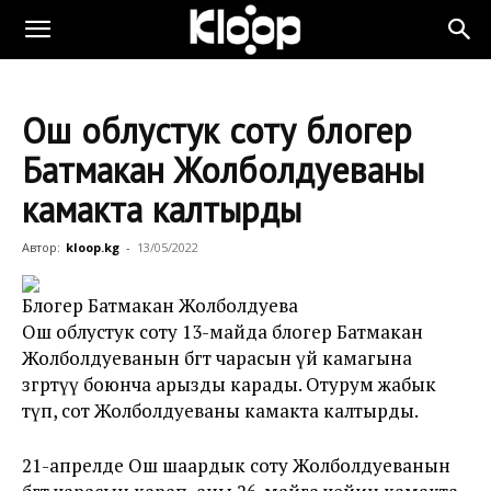
Ош облустук соту блогер
Батмакан Жолболдуеваны
камакта калтырды
Автор:
kloop.kg
-
13/05/2022
Блогер Батмакан Жолболдуева
Ош облустук соту 13-майда блогер Батмакан
Жолболдуеванын бөгөт чарасын үй камагына
өзгөртүү боюнча арызды карады. Отурум жабык
өтүп, сот Жолболдуеваны камакта калтырды.
21-апрелде Ош шаардык соту Жолболдуеванын