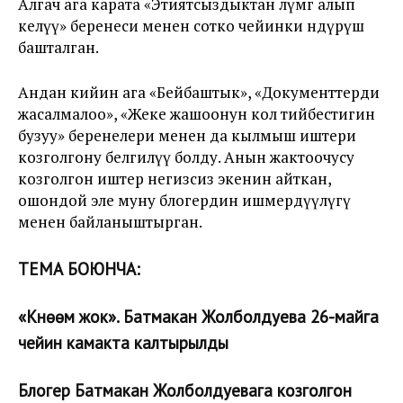
Алгач ага карата «Этиятсыздыктан өлүмгө алып
келүү» беренеси менен сотко чейинки өндүрүш
башталган.
Андан кийин ага «Бейбаштык», «Документтерди
жасалмалоо», «Жеке жашоонун кол тийбестигин
бузуу» беренелери менен да кылмыш иштери
козголгону белгилүү болду. Анын жактоочусу
козголгон иштер негизсиз экенин айткан,
ошондой эле муну блогердин ишмердүүлүгү
менен байланыштырган.
ТЕМА БОЮНЧА:
«Күнөөм жок». Батмакан Жолболдуева 26-майга
чейин камакта калтырылды
Блогер Батмакан Жолболдуевага козголгон