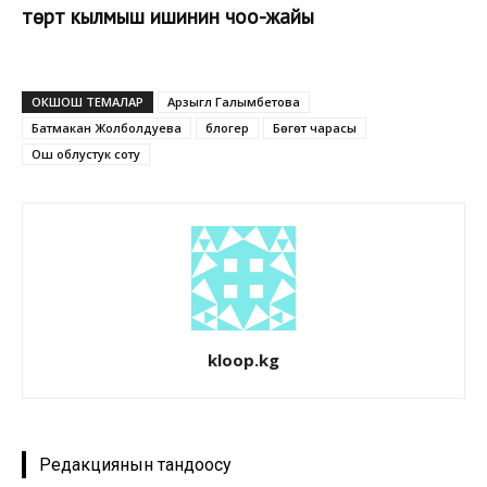
төрт кылмыш ишинин чоо-жайы
ОКШОШ ТЕМАЛАР
Арзыгүл Галымбетова
Батмакан Жолболдуева
блогер
Бөгөт чарасы
Ош облустук соту
kloop.kg
Редакциянын тандоосу