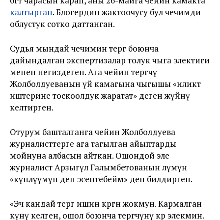
бөгөт чарасын карап, аны 26-майга чейин камакта
калтырган
. Блогердин жактоочусу бул чечимди
облустук сотко даттанган.
Судья мындай чечимин тергөө боюнча
дайындалган экспертизалар толук чыга электиги
менен негиздеген. Ага чейин тергөөчү
Жолболдуеванын үй камагына чыгышы «иликтөө
иштерине тоскоолдук жаратат» деген жүйөөнү
келтирген.
Отурум башталганга чейин Жолболдуева
журналисттерге ага тагылган айыптарды
мойнуна албасын айткан. Ошондой эле
журналист Арзыгүл Галымбетованын өлүмүнө
«күнөөлүүмүн деп эсептебейм» деп билдирген.
«Эч кандай тергөө ишин көргөн жокмун. Кармалган
күнү келген, ошол боюнча тергөөчүнү көрө элекмин.