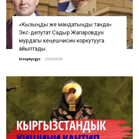
«Кызыңды же мандатыңды танда».
Экс-депутат Садыр Жапаровдун
мурдагы кеңешчисин коркутууга
айыптады
kloopkyrgyz
-
25/06/2026