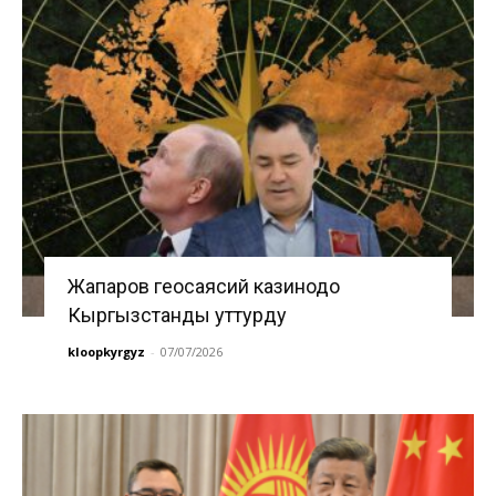
Жапаров геосаясий казинодо
Кыргызстанды уттурду
kloopkyrgyz
-
07/07/2026