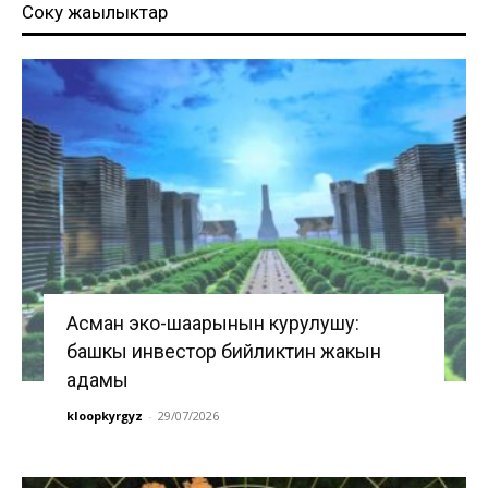
Соңку жаңылыктар
Асман эко-шаарынын курулушу:
башкы инвестор бийликтин жакын
адамы
kloopkyrgyz
-
29/07/2026