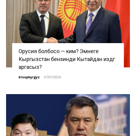
Орусия болбосо — ким? Эмнеге
Кыргызстан бензинди Кытайдан издөөгө
аргасыз?
kloopkyrgyz
-
07/07/2026