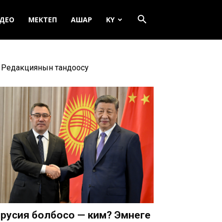
ДЕО
МЕКТЕП
АШАР
KY
Редакциянын тандоосу
русия болбосо — ким? Эмнеге