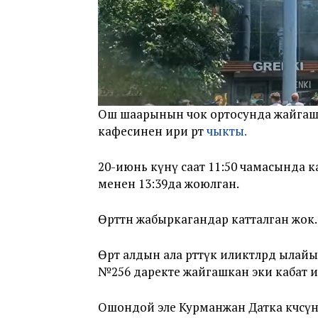
Ош шаарынын чок ортосунда жайгаш
кафесинен ири өрт
чыкты.
20-июнь күнү саат 11:50 чамасында кат
менен 13:39да жоюлган.
Өрттөн жабыркагандар катталган жок.
Өрт алдын ала өрттүк иликтөөлөрдө ыла
№256 даректе жайгашкан эки кабат 
Ошондой эле Курманжан Датка көчөсү