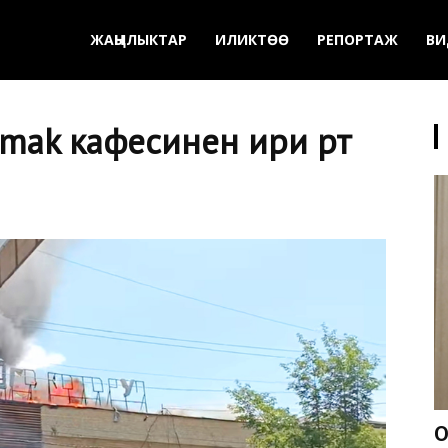
ЖАҢЫЛЫКТАР
ИЛИКТӨӨ
РЕПОРТАЖ
ВИ
ak кафесинен ири өрт
О