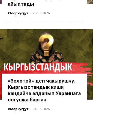
айыптады
kloopkyrgyz
-
25/06/2026
«Золотой» деп чакырушчу.
Кыргызстандык киши
кандайча алданып Украинага
согушка барган
kloopkyrgyz
-
04/06/2026