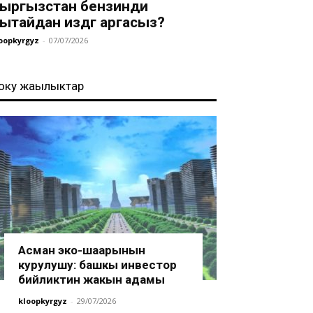
ыргызстан бензинди
ытайдан издөөгө аргасыз?
oopkyrgyz
-
07/07/2026
оңку жаңылыктар
Асман эко-шаарынын
курулушу: башкы инвестор
бийликтин жакын адамы
kloopkyrgyz
-
29/07/2026