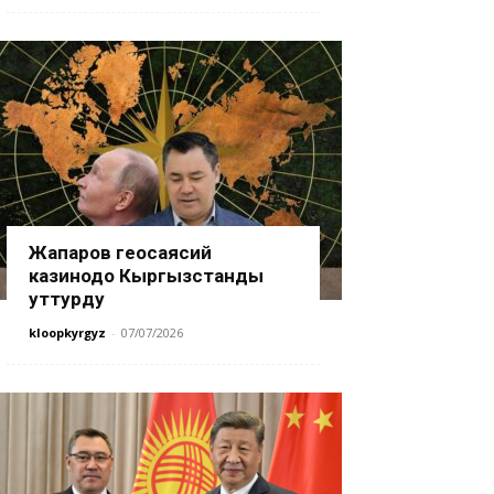
Жапаров геосаясий
казинодо Кыргызстанды
уттурду
kloopkyrgyz
-
07/07/2026