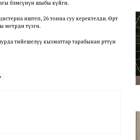
ы бөлмөсүнүн шыбы күйгөн.
цистерна иштеп, 26 тонна суу керектелди. Өрт
 метрди түзгөн.
рда тийешелүү кызматтар тарабынан өрттүн
ы