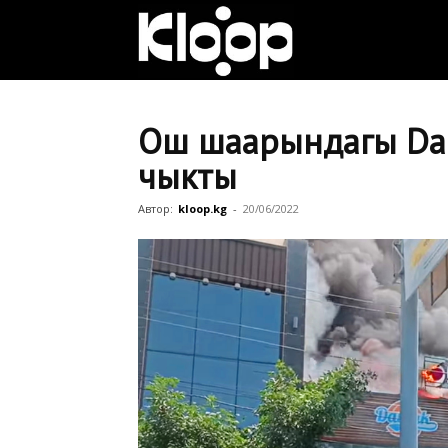
Клооп
кыргызча
Ош шаарындагы Dam
чыкты
|
Автор:
kloop.kg
-
20/06/2022
Кыргызстан
жаңылыктары