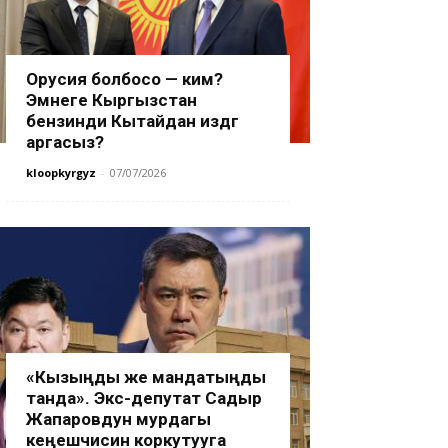
Орусия болбосо — ким?
Эмнеге Кыргызстан
бензинди Кытайдан издөөгө
аргасыз?
kloopkyrgyz
-
07/07/2026
«Кызыңды же мандатыңды
танда». Экс-депутат Садыр
Жапаровдун мурдагы
кеңешчисин коркутууга