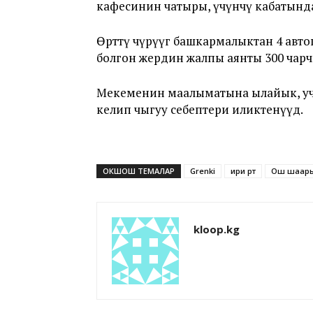
кафесинин чатыры, үчүнчү кабатындаг
Өрттү өчүрүүгө башкармалыктан 4 авто
болгон жердин жалпы аянты 300 чарчы
Мекеменин маалыматына ылайык, учу
келип чыгуу себептери иликтенүүдө.
ОКШОШ ТЕМАЛАР
Grenki
ири өрт
Ош шаар
kloop.kg