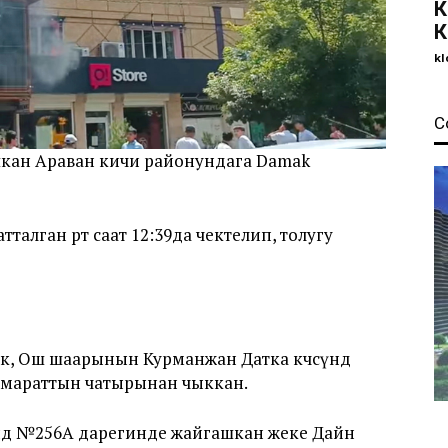
К
К
kl
С
кан Араван кичи районундага Damak
талган өрт саат 12:39да чектелип, толугу
йык, Ош шаарынын Курманжан Датка көчөсүндө
имараттын чатырынан чыккан.
ндө №256А дарегинде жайгашкан жеке Дайн