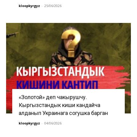
kloopkyrgyz
-
25/06/2026
«Золотой» деп чакырушчу.
Кыргызстандык киши кандайча
алданып Украинага согушка барган
kloopkyrgyz
-
04/06/2026