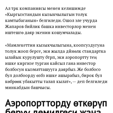
Ал түрк компаниясы менен келишимде
«Кыргызстандын кызыкчылыгын толук
камтыбаганын» белгиледи. Ошол эле учурда
Жапаров бийлик башка инвесторлор менен
иштешүүгө даяр экенин кошумчалады.
«Мамлекеттин кызыкчылыгына, коопсуздугуна
толук жооп берсе, эки жылда дүйнөлүк стандартка
ылайык курулушту бүтүрүп, эки аэропортту тең
ишке киргизе турган кайсыл гана инвестор
болбосун кызматташууга даярбыз. Же болбосо
бул долбоорду өзүбүз ишке ашырабыз, бирок бул
көбүрөөк убакытты талап кылат», — деп белгиледи
минкабдын башчысы.
Аэропортторду өткөрүп
берүү демилгеси жана