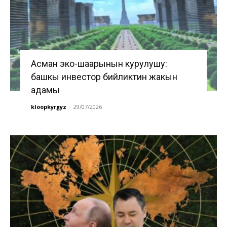
Асман эко-шаарынын курулушу:
башкы инвестор бийликтин жакын
адамы
kloopkyrgyz
-
29/07/2026