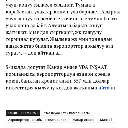
учуп-конуу тилкеси салынат. Туманга
карабастан, учактар конуп-уча беришет. Азыркы
учуп-конуу тилкебизге кичине эле туман болсо
учак коно албайт. Алматыга барып конуп
жатышат. Мындан сырткары, жүк ташуучу
терминал курулат. Жылына жүз миң тоннадан
ашык жүктөр биздин аэропорттор аркылуу өтүп
турат», — деп айткан ал.
5-июлда депутат Жанар Акаев YDA INŞAAT
компаниясы аэропорттордун өздөрүн күрөөгө
коюп, банктан кредит алып, 557 млн доллар
инвестиция кылууну көздөп жатканын
айткан
ОКШОШ ТЕМАЛАР
YDA INŞAAT түрк компаниясы
Аэропорттор калыбына келтирилет
Жанар Акаев
Минкаб