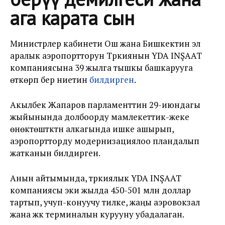
ага карата сын
Министрлер кабинети Ош жана Бишкектин эл
аралык аэропортторун Түркиянын YDA INŞAAT
компаниясына 39 жылга тышкы башкарууга
өткөрүп берүү ниетин
билдирген
.
Акылбек Жапаров парламенттин 29-июндагы
жыйынында долбоорду мамлекеттик-жеке
өнөктөштүктүн алкагында ишке ашырып,
аэропортторду модернизациялоо пландалып
жатканын билдирген.
Анын айтымында, түркиялык YDA INŞAAT
компаниясы эки жылда 450-501 млн доллар
тартып, учуп-конуучу тилке, жаңы аэровокзал
жана жүк терминалын курууну убадалаган.