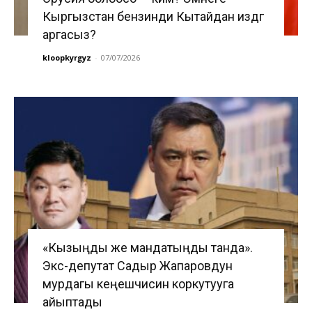
Кыргызстан бензинди Кытайдан издөөгө
аргасыз?
kloopkyrgyz
-
07/07/2026
«Кызыңды же мандатыңды танда».
Экс-депутат Садыр Жапаровдун
мурдагы кеңешчисин коркутууга
айыптады