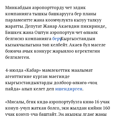
Минкабдын аэропортторду чет элдик
компанияга тышкы башкарууга берүү планы
парламентте жана коомчулукта кызуу талкуу
жаратты. Депутат Жанар Акаевдин пикиринде,
Бишкек жана Оштун аэропортун чет өлкөлүк
белгисиз компанияга
берүү
Кыргызстандын
кызыкчылыгына төп келбейт. Акаев бул маселе
боюнча ачык конкурс жарыялоо керектигин
белгилеген.
4-июлда «Кабар» мамлекеттик маалымат
агенттигине курган маегинде
кыргызстандыктарды долбоор өлкөгө «чоң
пайда» алып келет деп
ишендирген
.
«Мисалы, бүгүнкү күндө аэропортубузга күнүнө 16 учак
конуп-учуп жаткан болсо, эки жылдан кийин 160
учак конуп-уча баштайт. Эң акыркы үлгүдөгү жаңы