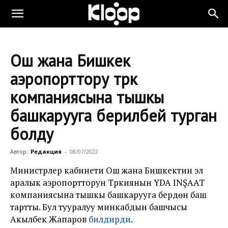
Ош жана Бишкек
аэропорттору түрк
компаниясына тышкы
башкарууга берилбей турган
болду
Автор:
Редакция
-
08/07/2022
Министрлер кабинети Ош жана Бишкектин эл
аралык аэропортторун Түркиянын YDA INŞAAT
компаниясына тышкы башкарууга берүүдөн баш
тартты. Бул тууралуу минкабдын башчысы
Акылбек Жапаров
билдирди
.