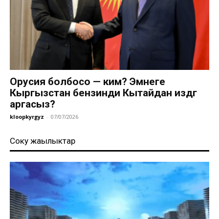
Орусия болбосо — ким? Эмнеге
Кыргызстан бензинди Кытайдан издөөгө
аргасыз?
kloopkyrgyz
-
07/07/2026
Соңку жаңылыктар