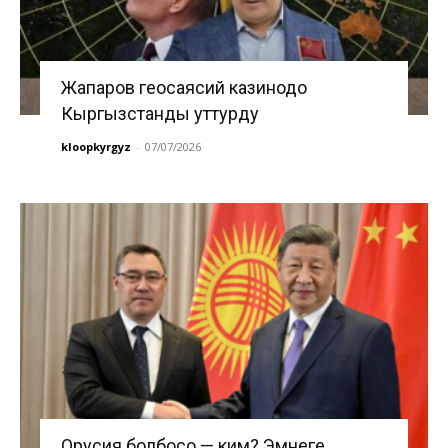
Жапаров геосаясий казинодо
Кыргызстанды уттурду
kloopkyrgyz
-
07/07/2026
Орусия болбосо — ким? Эмнеге