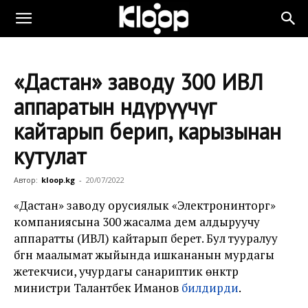
«Дастан» заводу 300 ИВЛ
аппаратын өндүрүүчүгө
кайтарып берип, карызынан
кутулат
Автор:
kloop.kg
-
20/07/2022
«Дастан» заводу орусиялык «Электронинторг»
компаниясына 300 жасалма дем алдыруучу
аппаратты (ИВЛ) кайтарып берет. Бул тууралуу
бүгүн маалымат жыйында ишкананын мурдагы
жетекчиси, учурдагы санариптик өнүктүрүү
министри Талантбек Иманов
билдирди
.