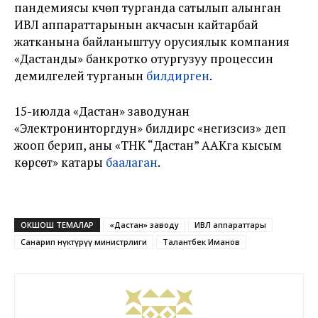
пандемиясы күчөп турганда сатылып алынган
ИВЛ аппараттарынын акчасын кайтарбай
жатканына байланыштуу орусиялык компания
«Дастанды» банкротко отургузуу процессин
демилгелей турганын
билдирген
.
15-июлда «Дастан» заводунан
«Электронинторгдун» билдирүүсү «негизсиз» деп
жооп берип, аны «ТНК “Дастан” ААКга кысым
көрсөтүү» катары
баалаган
.
ОКШОШ ТЕМАЛАР
«Дастан» заводу
ИВЛ аппараттары
Санарип өнүктүрүү министрлиги
Талантбек Иманов