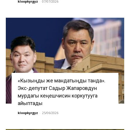
kloopkyrgyz
-
07/07/2026
«Кызыңды же мандатыңды танда».
Экс-депутат Садыр Жапаровдун
мурдагы кеңешчисин коркутууга
айыптады
kloopkyrgyz
-
25/06/2026