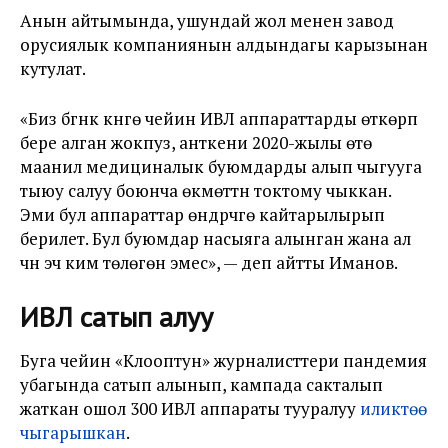
Анын айтымында, ушундай жол менен завод
орусиялык компаниянын алдындагы карызынан
кутулат.
«Биз бүгүнкү күнгө чейин ИВЛ аппараттарды өткөрүп
бере алган жокпуз, анткени 2020-жылы өтө
маанилүү медициналык буюмдарды алып чыгууга
тыюу салуу боюнча өкмөттүн токтому чыккан.
Эми бул аппараттар өндүрүүчүгө кайтарылырып
берилет. Бул буюмдар насыяга алынган жана ал
үчүн эч ким төлөгөн эмес», — деп айтты Иманов.
ИВЛ сатып алуу
Буга чейин «Клооптун» журналисттери пандемия
убагында сатып алынып, кампада сакталып
жаткан ошол 300 ИВЛ аппараты тууралуу
иликтөө
чыгарышкан
.