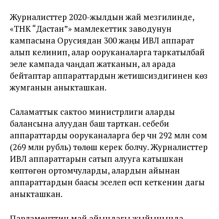
Журналисттер 2020-жылдын жай мезгилинде,
«ТНК “Дастан”» мамлекеттик заводунун
кампасына Орусиядан 300 жаңы ИВЛ аппарат
алып келинип, алар ооруканаларга таркатылбай
эеле кампада чаңдап жатканын, ал арада
бейтаптар аппараттардын жетишсиздигинен көз
жумганын аныкташкан.
Саламаттык сактоо министрлиги аларды
балансына алуудан баш тарткан. себеби
аппараттарды ооруканаларга берүү үчүн 292 млн сом
(269 млн рубль) төлөш керек болчу. Журналисттер
ИВЛ аппараттарын сатып алууга катышкан
көптөгөн ортомчуларды, алардын айынан
аппараттардын баасы эселеп өсүп кеткенин дагы
аныкташкан.
Парламенттин май айындагы жыйынында