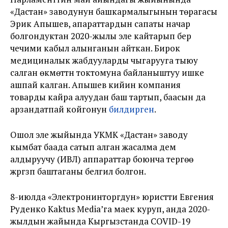
«Дастан» заводунун башкармалыгынын төрагасы
Эрик Апышев, апараттардын сапаты начар
болгондуктан 2020-жылы эле кайтарып берүү
чечими кабыл алынганын айткан. Бирок
медициналык жабдууларды чыгарууга тыюу
салган өкмөттүн токтомуна байланыштуу ишке
ашпай калган. Апышев кийин компания
товарды кайра алуудан баш тартып, баасын да
арзандатпай койгонун
билдирген
.
Ошол эле жыйында УКМК «Дастан» заводу
кымбат баада сатып алган жасалма дем
алдыруучу (ИВЛ) аппараттар боюнча тергөө
жүргүзүп баштаганы белгилүү болгон.
8-июлда «Электронинторгдун» юристти Евгения
Руденко Kaktus Media’га маек куруп, анда 2020-
жылдын жайында Кыргызстанда COVID-19