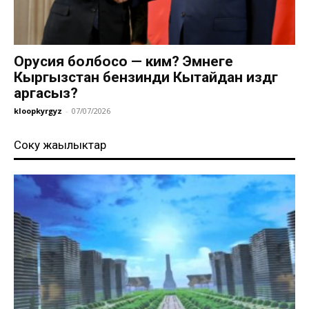
Орусия болбосо — ким? Эмнеге
Кыргызстан бензинди Кытайдан издөөгө
аргасыз?
kloopkyrgyz
-
07/07/2026
Соңку жаңылыктар