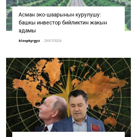
Асман эко-шаарынын курулушу:
башкы инвестор бийликтин жакын
адамы
kloopkyrgyz
-
29/07/2026