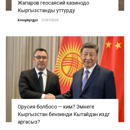
Жапаров геосаясий казинодо
Кыргызстанды уттурду
kloopkyrgyz
-
07/07/2026
Орусия болбосо — ким? Эмнеге
Кыргызстан бензинди Кытайдан издөөгө
аргасыз?