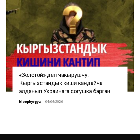
«Золотой» деп чакырушчу.
Кыргызстандык киши кандайча
алданып Украинага согушка барган
kloopkyrgyz
-
04/06/2026