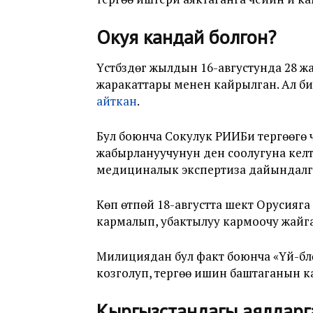
Окуя кандай болгон?
Үстүбүздөгү жылдын 16-августунда 28 
жаракаттары менен кайрылган. Ал бир
айткан
.
Бул боюнча Сокулук РИИБи тергөөгө ч
жабырлануучунун ден соолугуна келти
медициналык экспертиза дайындалг
Көп өтпөй 18-августта шектүү Орусияг
кармалып, убактылуу кармоочу жайга
Милициядан бул факт боюнча «Үй-бү
козголуп, тергөө ишин баштаганын к
Кыргызстандагы аялдарг