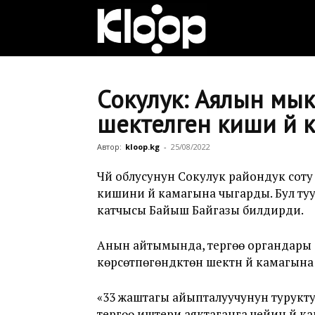
Клооп
кыргызча
Сокулук: Аялын мы
шектелген киши үй
|
Автор:
kloop.kg
-
25/08/2022
Чүй облусунун Сокулук райондук сот
кишини үй камагына чыгарды. Бул туу
Кыргызстан
катчысы Байыш Байгазы билдирди.
Анын айтымында, тергөө органдары
жаңылыктары
көрсөтпөгөндүктөн шектүүнү үй камагы
«33 жаштагы айыпталуучунун турукту
тергөө иштери аяктаганга чейин үй к