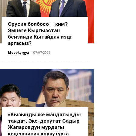
Орусия болбосо — ким?
Эмнеге Кыргызстан
бензинди Кытайдан издөөгө
аргасыз?
kloopkyrgyz
-
07/07/2026
«Кызыңды же мандатыңды
танда». Экс-депутат Садыр
Жапаровдун мурдагы
кеңешчисин коркутууга