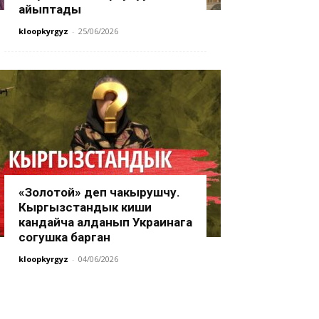
айыптады
kloopkyrgyz
-
25/06/2026
«Золотой» деп чакырушчу.
Кыргызстандык киши
кандайча алданып Украинага
согушка барган
kloopkyrgyz
-
04/06/2026