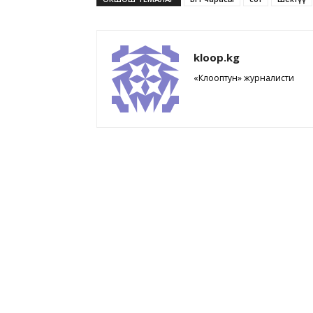
kloop.kg
«Клооптун» журналисти