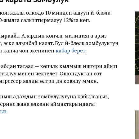
н жылы өлкөдө 10 миңден ашуун үй-бүлөлүк
020-жылга салыштырмалуу 12%га көп.
ыркайт. Алардын көпчүлүгү милицияга арыз
ске алынбай калат. Бул үй-бүлөлүк зомбулуктун
а канча чоң экенинен
кабар берет
.
абдан татаал — көпчүлүк кылмыш иштери айып
ртылуу менен чектелет. Ошондуктан сот
рессор аялды өлтүрүп да коюшу мүмкүн.
аныш адамдын зомбулулугуна кабылсаңыз,
лерине жана өлкөнүн аймактарындагы
сыз
.