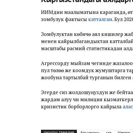
ИИМдин маалыматына караганда, өткө
зомбулук фактысы
катталган
. Бул 2
Зомбулуктан көбүнчө аял кишилер жаб
менен кайрылбагандыктан катталбай, э
масштабы расмий статистикадан алд
Агрессорду мыйзам чегинде жазалоо 
пул төлөө же коомдук жумуштарга та
жообуна тартылбай турганын билген аг
Эгерде сиз жолдошуңуздун же бейта
жардам алуу үчүн милиция кызматкер
кризистик борборлорго кайрыла
ала
ОКШОШ ТЕМАЛАР
Бөгөт чарасы
сот
Шектүү