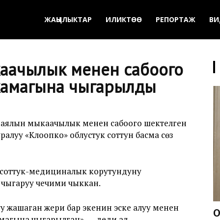
ЖАҢЫЛЫКТАР
ИЛИКТӨӨ
РЕПОРТАЖ
ВИ
каачылык менен сабоого
 камагына чыгарылды
у аялын мыкаачылык менен сабоого шектелген
ралуу «Клоопко» облустук соттун басма сөз
 соттук-медициналык корутундуну
на чыгаруу чечими чыккан.
у жашаган жери бар экенин эске алуу менен
О
амагына чыгарылган», — деди ал.