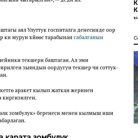
К
К
kl
жаштагы аял Улуттук госпиталга денесинде оор
 күн мурун күйөөсү тарабынан
сабалганын
С
ейинки текшерүүнү баштаган. Ал эми
рилген зыяндын оордугун текшерүү үчүн соттук-
ан.
а кетүүгө аракет кылып жаткан жеринен
 киргизилген.
лөлүк зомбулук» беренеси менен кылмыш иши
абарлаган.
а карата зомбулук