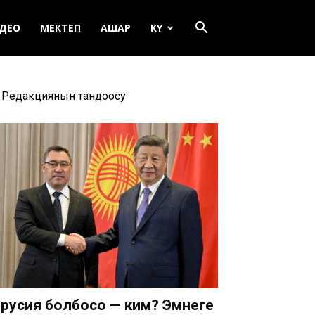
ДЕО
МЕКТЕП
АШАР
KY
Редакциянын тандоосу
русия болбосо — ким? Эмнеге