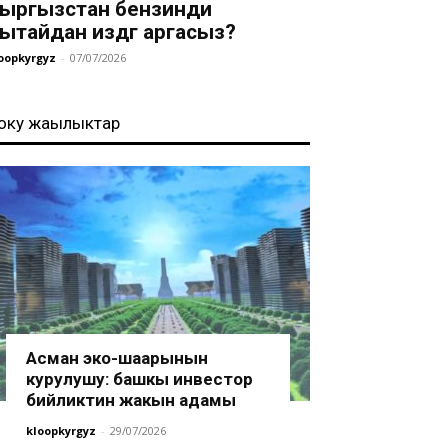
ыргызстан бензинди
ытайдан издөөгө аргасыз?
oopkyrgyz
-
07/07/2026
оңку жаңылыктар
Асман эко-шаарынын
курулушу: башкы инвестор
бийликтин жакын адамы
kloopkyrgyz
-
29/07/2026