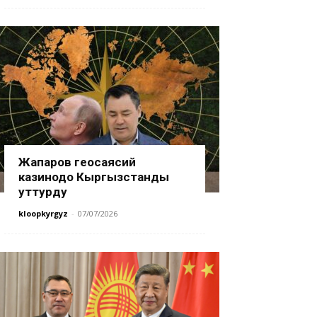
Жапаров геосаясий
казинодо Кыргызстанды
уттурду
kloopkyrgyz
-
07/07/2026