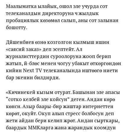
Маалыматка ылайык, ошол эле учурда сот
телеканалдын директоруна үч жылдык
пробациялык көзөмөл салып, аны сот залынан
бошотту.
Дүйшенбиев өзүнө козголгон кылмыш ишин
«саясий заказ» деп эсептейт. Ал
журналисттердин суроолоруна жооп берип
жатып, үй-бүлөсү менен чогуу убакыт өткөргөндөн
кийин Next TV телеканалында иштөөгө ниети
бар экенин билдирди.
«Кичинекей кызым отурат. Башынан эле апасы
“сотко келбей эле койсун” деген. Андан көрө
көнсүн. Азыр баары-бир жаштар интернеттен
көрөт, окуйт. Окуп алып стресс болбосун деп
жети айдан бери келип жүрөт. Андан сырткары,
баардык ММКларга жана жарандык коомдун