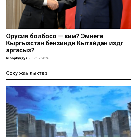
Орусия болбосо — ким? Эмнеге
Кыргызстан бензинди Кытайдан издөөгө
аргасыз?
kloopkyrgyz
-
07/07/2026
Соңку жаңылыктар