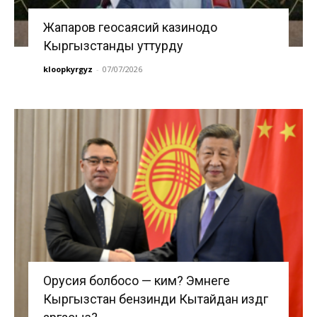
Жапаров геосаясий казинодо
Кыргызстанды уттурду
kloopkyrgyz
-
07/07/2026
Орусия болбосо — ким? Эмнеге
Кыргызстан бензинди Кытайдан издөөгө