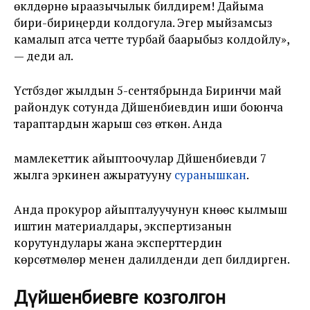
өкүлдөрүнө ыраазычылык билдирем! Дайыма
бири-бириңерди колдогула. Эгер мыйзамсыз
камалып атса четте турбай баарыбыз колдойлу»,
— деди ал.
Үстүбүздөгү жылдын 5-сентябрында Биринчи май
райондук сотунда Дүйшенбиевдин иши боюнча
тараптардын жарыш сөзү өткөн. Анда
мамлекеттик айыптоочулар Дүйшенбиевди 7
жылга эркинен ажыратууну
суранышкан
.
Анда прокурор айыпталуучунун күнөөсү кылмыш
иштин материалдары, экспертизанын
корутундулары жана эксперттердин
көрсөтмөлөрү менен далилденди деп билдирген.
Дүйшенбиевге козголгон