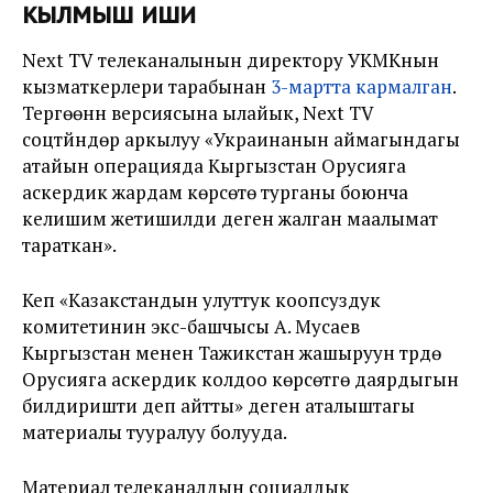
кылмыш иши
Next TV телеканалынын директору УКМКнын
кызматкерлери тарабынан
3-мартта кармалган
.
Тергөөнүн версиясына ылайык, Next TV
соцтүйүндөр аркылуу «Украинанын аймагындагы
атайын операцияда Кыргызстан Орусияга
аскердик жардам көрсөтө турганы боюнча
келишим жетишилди деген жалган маалымат
тараткан».
Кеп «Казакстандын улуттук коопсуздук
комитетинин экс-башчысы А. Мусаев
Кыргызстан менен Тажикстан жашыруун түрдө
Орусияга аскердик колдоо көрсөтүүгө даярдыгын
билдиришти деп айтты» деген аталыштагы
материалы тууралуу болууда.
Материал телеканалдын социалдык