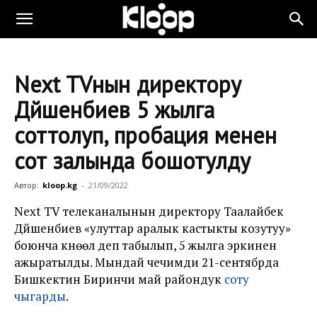
Next TVнын директору
Дүйшенбиев 5 жылга
соттолуп, пробация менен
сот залында бошотулду
Автор:
kloop.kg
-
21/09/2022
Next TV телеканалынын директору Таалайбек
Дүйшенбиев «улуттар аралык кастыкты козутуу»
боюнча күнөөлүү деп табылып, 5 жылга эркинен
ажыратылды. Мындай чечимди 21-сентябрда
Бишкектин Биринчи май райондук
соту
чыгарды
.