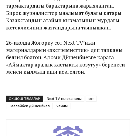
тармактардагы барактарына жарыяланган.
Бирок журналисттер маалымат булагы катары
Казакстандын атайын кызматынын мурдагы
жетекчисинин жазгандарына таянышкан.
26-июлда Жогорку сот Next TV’нын
материалдарын «экстремисттик» деп тапканы
белгилүү болгон. Ал эми Дүйшенбиевге карата
«Аймактар аралык кастыкты козутуу» беренеси
менен кылмыш иши козголгон.
ОКШОШ ТЕМАЛАР
Next TV телеканалы
сот
Таалайбек Дүйшенбиев
чечим