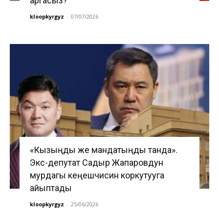
аргасыз?
kloopkyrgyz
-
07/07/2026
«Кызыңды же мандатыңды танда».
Экс-депутат Садыр Жапаровдун
мурдагы кеңешчисин коркутууга
айыптады
kloopkyrgyz
-
25/06/2026