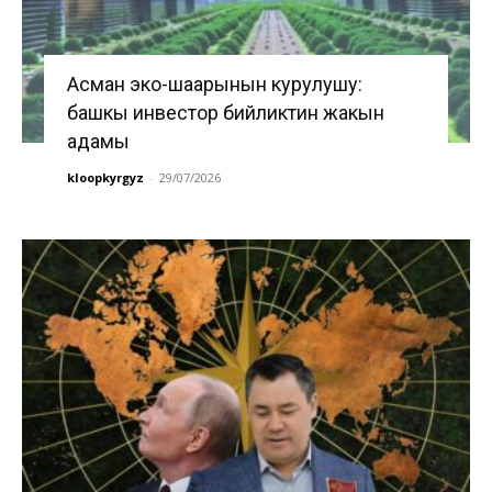
Асман эко-шаарынын курулушу:
башкы инвестор бийликтин жакын
адамы
kloopkyrgyz
-
29/07/2026