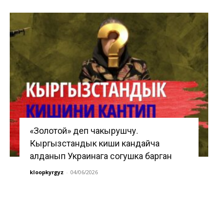
«Золотой» деп чакырушчу.
Кыргызстандык киши кандайча
алданып Украинага согушка барган
kloopkyrgyz
-
04/06/2026