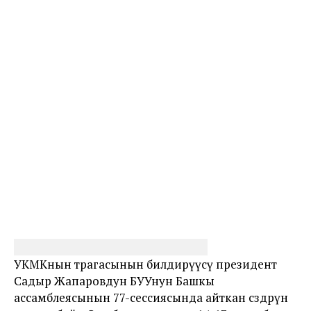
УКМКнын төрагасынын билдирүүсү президент
Садыр Жапаровдун БУУнун Башкы
ассамблеясынын 77-сессиясында айткан сөздөрүнө