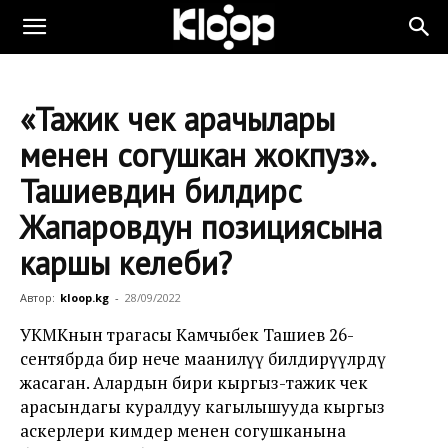
«Тажик чек арачылары
менен согушкан жокпуз».
Ташиевдин билдирүүсү
Жапаровдун позициясына
каршы келеби?
Автор:
kloop.kg
-
28/09/2022
УКМКнын төрагасы Камчыбек Ташиев 26-
сентябрда бир нече маанилүү билдирүүлөрдү
жасаган. Алардын бири кыргыз-тажик чек
арасындагы куралдуу кагылышууда кыргыз
аскерлери кимдер менен согушканына