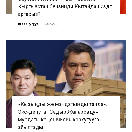
Кыргызстан бензинди Кытайдан издөөгө
аргасыз?
kloopkyrgyz
-
07/07/2026
«Кызыңды же мандатыңды танда».
Экс-депутат Садыр Жапаровдун
мурдагы кеңешчисин коркутууга
айыптады