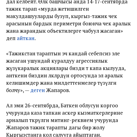
дал келбейт. Өлкө башчысы анда 14-17-сентябрда
тажик тарап «мурда жетишилген
макулдашууларды бузуп, кыргыз-тажик чек
арасынын бардык периметри боюнча чек аралык
жана жарандык объектилерге чабуул жасаган»
деп
айткан
.
«Тажикстан тараптын эч кандай себепсиз эле
жасаган ушундай куралдуу агрессиялык
жүзүкаралык акциялары бизди өтө капа кылууда,
анткени биздин өлкөлөрдүн ортосунда эл аралык
келишимдер жана милдеттенмелер түзүлгөн
болчу», —
деген
Жапаров.
Ал эми 26-сентябрда, Баткен облусун коргоо
учурунда каза тапкан аскер кызматкерлерине
арналып өткөрүлгөн митинг-реквием учурунда
Жапаров тажик тарапты дагы бир жолу
Кыргызстанга кол салууга айыптаган.