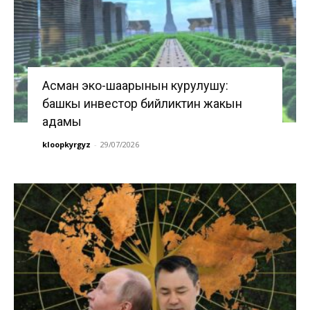
Асман эко-шаарынын курулушу:
башкы инвестор бийликтин жакын
адамы
kloopkyrgyz
-
29/07/2026