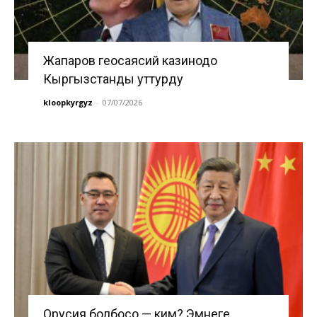
Жапаров геосаясий казинодо
Кыргызстанды уттурду
kloopkyrgyz
-
07/07/2026
Орусия болбосо — ким? Эмнеге