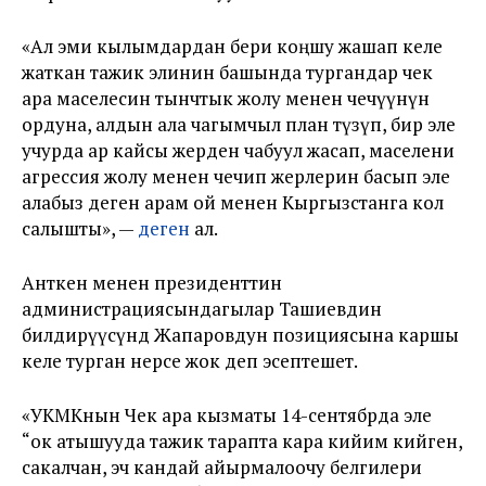
«Ал эми кылымдардан бери коңшу жашап келе
жаткан тажик элинин башында тургандар чек
ара маселесин тынчтык жолу менен чечүүнүн
ордуна, алдын ала чагымчыл план түзүп, бир эле
учурда ар кайсы жерден чабуул жасап, маселени
агрессия жолу менен чечип жерлерин басып эле
алабыз деген арам ой менен Кыргызстанга кол
салышты», —
деген
ал.
Анткен менен президенттин
администрациясындагылар Ташиевдин
билдирүүсүндө Жапаровдун позициясына каршы
келе турган нерсе жок деп эсептешет.
«УКМКнын Чек ара кызматы 14-сентябрда эле
“ок атышууда тажик тарапта кара кийим кийген,
сакалчан, эч кандай айырмалоочу белгилери