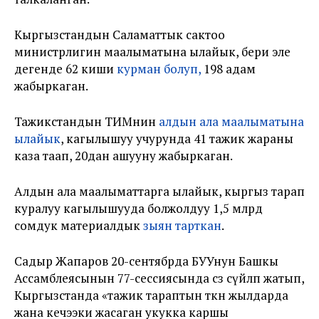
Кыргызстандын Саламаттык сактоо
министрлигин маалыматына ылайык, бери эле
дегенде 62 киши
курман болуп,
198 адам
жабыркаган.
Тажикстандын ТИМнин
алдын ала маалыматына
ылайык
, кагылышуу учурунда 41 тажик жараны
каза таап, 20дан ашууну жабыркаган.
Алдын ала маалыматтарга ылайык, кыргыз тарап
куралуу кагылышууда болжолдуу 1,5 млрд
сомдук материалдык
зыян тарткан
.
Садыр Жапаров 20-сентябрда БУУнун Башкы
Ассамблеясынын 77-сессиясында сөз сүйлөп жатып,
Кыргызстанда «тажик тараптын өткөн жылдарда
жана кечээки жасаган укукка каршы