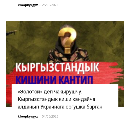
kloopkyrgyz
-
25/06/2026
«Золотой» деп чакырушчу.
Кыргызстандык киши кандайча
алданып Украинага согушка барган
kloopkyrgyz
-
04/06/2026