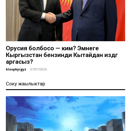
Орусия болбосо — ким? Эмнеге
Кыргызстан бензинди Кытайдан издөөгө
аргасыз?
kloopkyrgyz
-
07/07/2026
Соңку жаңылыктар