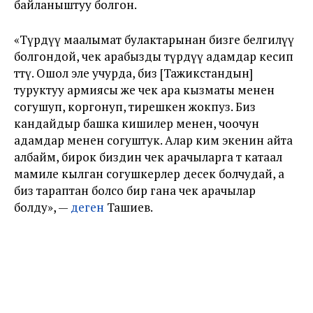
байланыштуу болгон.
«Түрдүү маалымат булактарынан бизге белгилүү
болгондой, чек арабызды түрдүү адамдар кесип
өттү. Ошол эле учурда, биз [Тажикстандын]
туруктуу армиясы же чек ара кызматы менен
согушуп, коргонуп, тирешкен жокпуз. Биз
кандайдыр башка кишилер менен, чоочун
адамдар менен согуштук. Алар ким экенин айта
албайм, бирок биздин чек арачыларга өтө катаал
мамиле кылган согушкерлер десек болчудай, а
биз тараптан болсо бир гана чек арачылар
болду», —
деген
Ташиев.