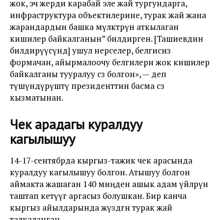
жок, эч жерди карабай эле жай тургундарга,
инфраструктура объектилерине, турак жай жана
жарандардын башка мүлктөрүн аткылаган
кишилер байкалганын” билдирген. [Ташиевдин
билдирүүсүндө] ушул нерселер, белгисиз
формачан, айырмалоочу белгилери жок кишилер
байкалганы тууралуу сөз болгон», — деп
түшүндүрүштү президенттин басма сөз
кызматынан.
Чек арадагы куралдуу
кагылышуу
14-17-сентябрда кыргыз-тажик чек арасында
куралдуу кагылышуу болгон. Атышуу болгон
аймакта жашаган 140 миңден ашык адам үйлөрүн
таштап кетүүгө аргасыз болушкан. Бир канча
кыргыз айылдарында жүздөгөн турак жай
талкаланган.