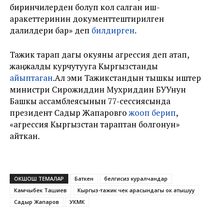
биринчилерден болуп кол салган иш-
аракеттеринин документтештирилген
далилдери бар» деп
билдирген
.
Тажик тарап дагы окуяны агрессия деп атап,
жаңжалды курчутууга Кыргызстанды
айыптаган
.Ал эми Тажикстандын тышкы иштер
министри Сирожиддин Мухриддин БУУнун
Башкы ассамблеясынын 77-сессиясында
президент Садыр Жапаровго
жооп берип
,
«агрессия Кыргызстан тараптан болгонун»
айткан.
ОКШОШ ТЕМАЛАР
Баткен
белгисиз куралчандар
Камчыбек Ташиев
Кыргыз-тажик чек арасындагы ок атышуу
Садыр Жапаров
УКМК