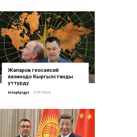
Жапаров геосаясий
казинодо Кыргызстанды
уттурду
kloopkyrgyz
-
07/07/2026