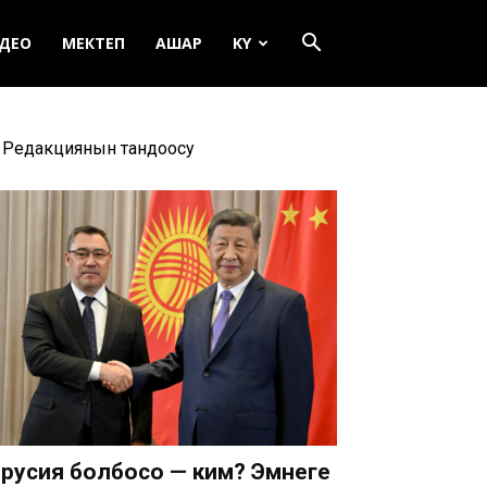
ДЕО
МЕКТЕП
АШАР
KY
Редакциянын тандоосу
русия болбосо — ким? Эмнеге