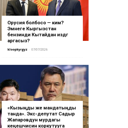
Орусия болбосо — ким?
Эмнеге Кыргызстан
бензинди Кытайдан издөөгө
аргасыз?
kloopkyrgyz
-
07/07/2026
«Кызыңды же мандатыңды
танда». Экс-депутат Садыр
Жапаровдун мурдагы
кеңешчисин коркутууга