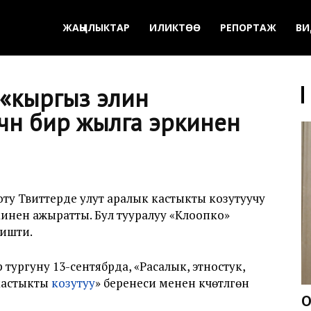
ЖАҢЫЛЫКТАР
ИЛИКТӨӨ
РЕПОРТАЖ
ВИ
 «кыргыз элин
үчүн бир жылга эркинен
у Твиттерде улут аралык кастыкты козутуучу
ркинен ажыратты. Бул тууралуу «Клоопко»
ришти.
ургуну 13-сентябрда, «Расалык, этностук,
 кастыкты
козутуу
» беренеси менен күчөтүлгөн
О