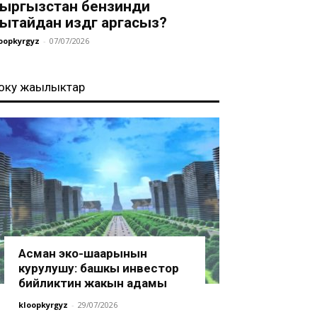
ыргызстан бензинди
ытайдан издөөгө аргасыз?
oopkyrgyz
-
07/07/2026
оңку жаңылыктар
Асман эко-шаарынын
курулушу: башкы инвестор
бийликтин жакын адамы
kloopkyrgyz
-
29/07/2026