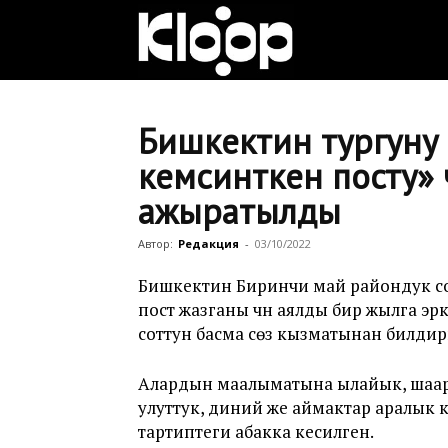
Клооп
кыргызча
Бишкектин тургуну
кемсинткен посту» 
ажыратылды
|
Автор:
Редакция
-
03/10/2022
Кыргызстан
Бишкектин Биринчи май райондук сот
пост жазганы үчүн аялды бир жылга э
соттун басма сөз кызматынан билди
жаңылыктары
Алардын маалыматына ылайык, шаар т
улуттук, диний же аймактар аралык
тартиптеги абакка кесилген.