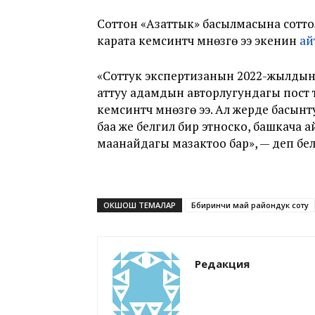
Соттон «Азаттык» басылмасына соттолг
карата кемсинтүүчү мүнөзгө ээ экенин
ай
«Соттук экспертизанын 2022-жылдын
аттуу адамдын авторлугундагы пост те
кемсинтүүчү мүнөзгө ээ. Ал жерде бас
баа же белгилүү бир этноско, башкача 
маанайдагы мазактоо бар», — деп бе
ОКШОШ ТЕМАЛАР
Ббиринчи май райондук соту
Редакция