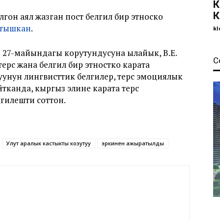
К
К
он аял жазган пост белгилүү бир этноско
тышкан
.
kl
 27-майындагы корутундусуна ылайык, В.Е.
С
рс жана белгилүү бир этностко карата
ынтуунун лингвисттик белгилер, терс эмоциялык
айтканда, кыргыз элине карата терс
лгилешти соттон.
Улут аралык кастыкты козутуу
эркинен ажыратылды