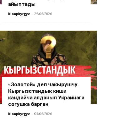
айыптады
kloopkyrgyz
-
25/06/2026
«Золотой» деп чакырушчу.
Кыргызстандык киши
кандайча алданып Украинага
согушка барган
kloopkyrgyz
-
04/06/2026