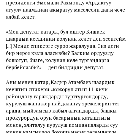
президенти Эмомали Рахмонду «Ардактуу
атуул» наамынан ажыратуу маселесин дагы чече
албай келет.
«Мен депутат катары, бул иштер Бишкек
шаардык кеңешинин колунан келет деп эсептейм
[...] Менде спикерге суроо жаралууда. Сиз деги
бир нерсе кыла аласызбы? Балким ордуңузду
бошотуп, бизге, колунан келе тургандарга
бербейсизби?» — деп билдирди депутат.
Аны менен катар, Кадыр Атамбаев шаардык
кеңештин спикери «көжөрүп атып 11-кичи
райондогу гараждарды түрттүргөндөрдү,
курулуш жана жер пайдалануу эрежелерин тез
арада, мыйзамсыз кабыл алгандарды, башкы
прокурордун орун басарынын катыштыгы
менен, элиталуу курулуш компанияларды суу
менен камсыздоо боюнча насыя төлөмдөрүн