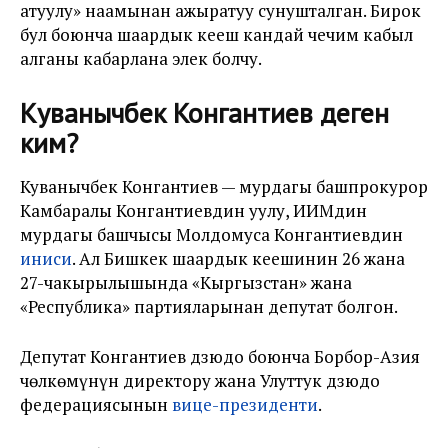
атуулу» наамынан ажыратуу сунушталган. Бирок
бул боюнча шаардык кеңеш кандай чечим кабыл
алганы кабарлана элек болчу.
Куванычбек Конгантиев деген
ким?
Куванычбек Конгантиев — мурдагы башпрокурор
Камбаралы Конгантиевдин уулу, ИИМдин
мурдагы башчысы Молдомуса Конгантиевдин
иниси
. Ал Бишкек шаардык кеңешинин 26 жана
27-чакырылышында «Кыргызстан» жана
«Республика» партияларынан депутат болгон.
Депутат Конгантиев дзюдо боюнча Борбор-Азия
чөлкөмүнүн директору жана Улуттук дзюдо
федерациясынын
вице-президенти
.