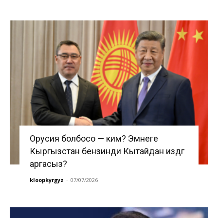
Орусия болбосо — ким? Эмнеге
Кыргызстан бензинди Кытайдан издөөгө
аргасыз?
kloopkyrgyz
-
07/07/2026