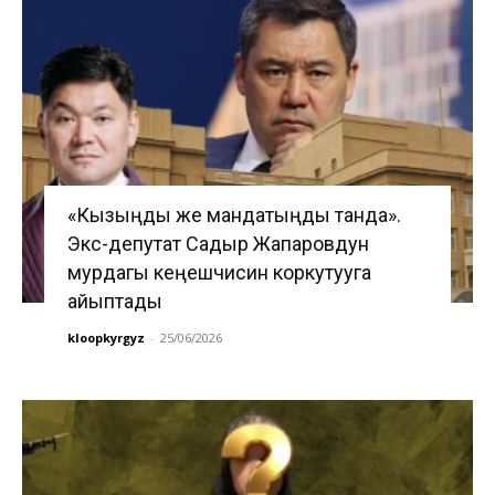
«Кызыңды же мандатыңды танда».
Экс-депутат Садыр Жапаровдун
мурдагы кеңешчисин коркутууга
айыптады
kloopkyrgyz
-
25/06/2026