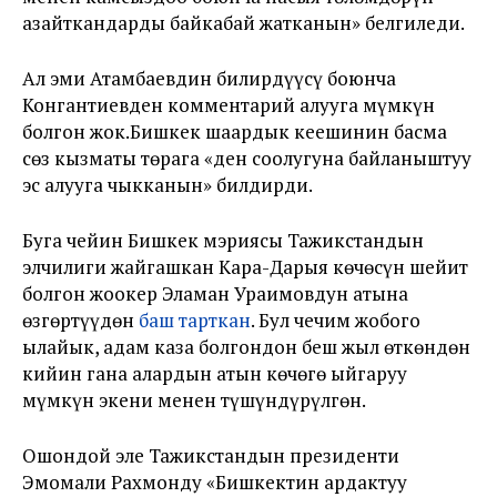
азайткандарды байкабай жатканын» белгиледи.
Ал эми Атамбаевдин билирдүүсү боюнча
Конгантиевден комментарий алууга мүмкүн
болгон жок.Бишкек шаардык кеңешинин басма
сөз кызматы төрага «ден соолугуна байланыштуу
эс алууга чыкканын» билдирди.
Буга чейин Бишкек мэриясы Тажикстандын
элчилиги жайгашкан Кара-Дарыя көчөсүн шейит
болгон жоокер Эламан Ураимовдун атына
өзгөртүүдөн
баш тарткан
. Бул чечим жобого
ылайык, адам каза болгондон беш жыл өткөндөн
кийин гана алардын атын көчөгө ыйгаруу
мүмкүн экени менен түшүндүрүлгөн.
Ошондой эле Тажикстандын президенти
Эмомали Рахмонду «Бишкектин ардактуу