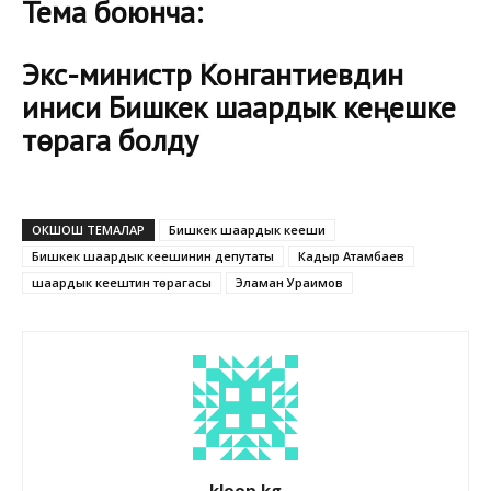
Тема боюнча:
Экс-министр Конгантиевдин
иниси Бишкек шаардык кеңешке
төрага болду
ОКШОШ ТЕМАЛАР
Бишкек шаардык кеңеши
Бишкек шаардык кеңешинин депутаты
Кадыр Атамбаев
шаардык кеңештин төрагасы
Эламан Ураимов
kloop.kg