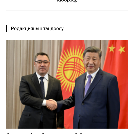
Редакциянын тандоосу