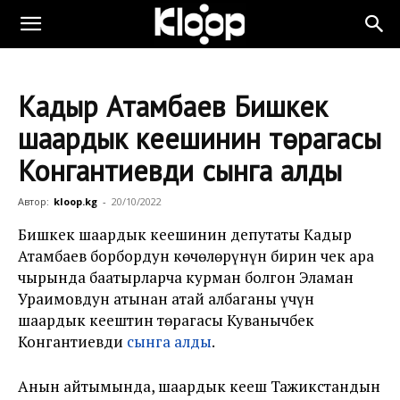
Кадыр Атамбаев Бишкек
шаардык кеңешинин төрагасы
Конгантиевди сынга алды
Автор:
kloop.kg
-
20/10/2022
Бишкек шаардык кеңешинин депутаты Кадыр
Атамбаев борбордун көчөлөрүнүн бирин чек ара
чырында баатырларча курман болгон Эламан
Ураимовдун атынан атай албаганы үчүн
шаардык кеңештин төрагасы Куванычбек
Конгантиевди
сынга алды
.
Анын айтымында, шаардык кеңеш Тажикстандын