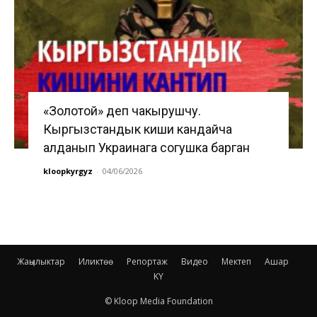
«Золотой» деп чакырушчу.
Кыргызстандык киши кандайча
алданып Украинага согушка барган
kloopkyrgyz
-
04/06/2026
Жаңылыктар
Иликтөө
Репортаж
Видео
Мектеп
Ашар
KY
© Kloop Media Foundation