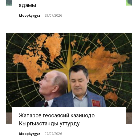
адамы
kloopkyrgyz
-
29/07/2026
Жапаров геосаясий казинодо
Кыргызстанды уттурду
kloopkyrgyz
-
07/07/2026