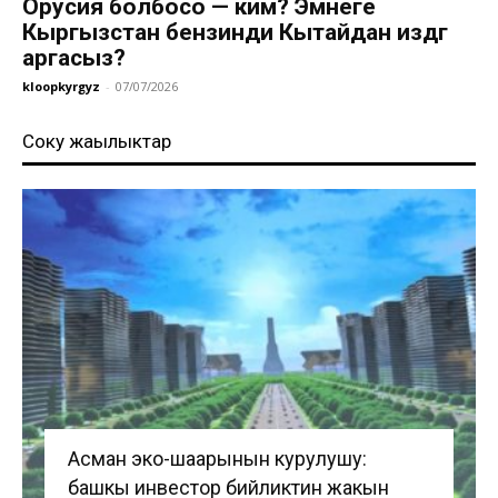
Орусия болбосо — ким? Эмнеге
Кыргызстан бензинди Кытайдан издөөгө
аргасыз?
kloopkyrgyz
-
07/07/2026
Соңку жаңылыктар
Асман эко-шаарынын курулушу:
башкы инвестор бийликтин жакын