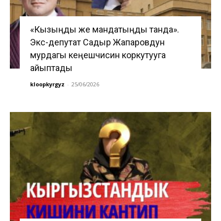
«Кызыңды же мандатыңды танда».
Экс-депутат Садыр Жапаровдун
мурдагы кеңешчисин коркутууга
айыптады
kloopkyrgyz
-
25/06/2026