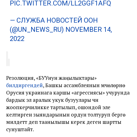
PIC.TWITTER.COM/LL2GGF1AFQ
— СЛУЖБА НОВОСТЕЙ ООН
(@UN_NEWS_RU)
NOVEMBER 14,
2022
Резолюция, «БУУнун жаңылыктары»
билдиргендей
, Башкы ассамблеянын мүчөлөрүнө
Орусия украинага каршы «агрессиясы» учурунда
бардык эл аралык укук бузуулары үчүн
жоопкерчиликке тартылып, ошондой эле
келтирген зыяндарынын ордун толтуруп берүүгө
милдеттүү деп таанылышы керек деген шартты
сунуштайт.