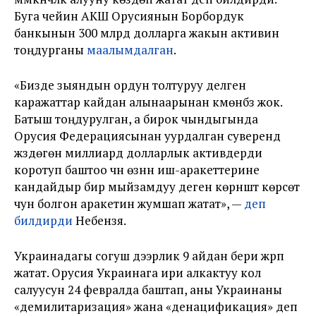
Буга чейин АКШ Орусиянын Борбордук
банкынын 300 млрд долларга жакын активин
тоңдурганы
маалымдалган
.
«Бизде зыяндын ордун толтуруу делген
каражаттар кайдан алынаарынан күмөнүбүз жок.
Батыш тоңдурулган, а бирок чындыгында
Орусия Федерациясынан уурдалган суверендүү
жүздөгөн миллиард долларлык активдерди
коротуп баштоо үчүн өзүнүн иш-аракеттерине
кандайдыр бир мыйзамдуу деген көрүнүштү көрсөтүү
үчун болгон аракетин жумшап жатат», —
деп
билдирди
Небензя.
Украинадагы согуш дээрлик 9 айдан бери жүрүп
жатат. Орусия Украинага ири алкактуу кол
салуусун 24 февралда баштап, аны Украинаны
«демилитаризация» жана «денацификация» деп