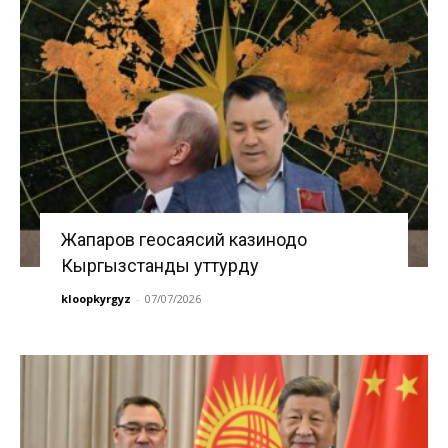
Жапаров геосаясий казинодо
Кыргызстанды уттурду
kloopkyrgyz
-
07/07/2026