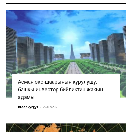
Асман эко-шаарынын курулушу:
башкы инвестор бийликтин жакын
адамы
kloopkyrgyz
-
29/07/2026