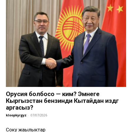
Орусия болбосо — ким? Эмнеге
Кыргызстан бензинди Кытайдан издөөгө
аргасыз?
kloopkyrgyz
-
07/07/2026
Соңку жаңылыктар