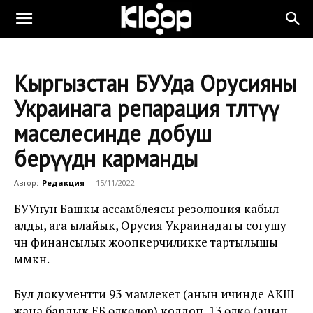
Кыргызстан БУУда Орусияны
Украинага репарация төлөтүү
маселесинде добуш
берүүдөн карманды
Автор:
Редакция
-
15/11/2022
БУУнун Башкы ассамблеясы резолюция кабыл
алды, ага ылайык, Орусия Украинадагы согушу
үчүн финансылык жоопкерчиликке тартылышы
мүмкүн.
Бул документти 93 мамлекет (анын ичинде АКШ
жана бардык ЕБ өлкөлөрү) колдоп, 13 өлкө (анын