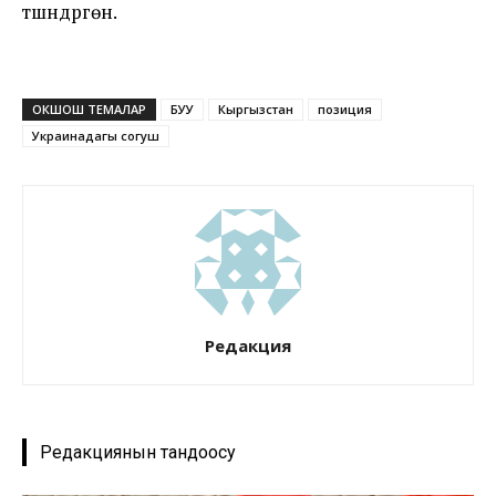
түшүндүргөн.
ОКШОШ ТЕМАЛАР
БУУ
Кыргызстан
позиция
Украинадагы согуш
Редакция
Редакциянын тандоосу