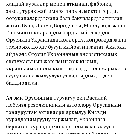
кандай куралдар менен аткылап, фабрика,
завод, турак жай имараттарын, мектептерди,
ооруканаларды жана бала бакчаларды аткылап
жатат. Буча, Ирпен, Бородянки, Мариуполь жана
Изюмдагы кадрларды бардыгыбыз көрдүк.
Орусияда Украинада жолдорду, көпүрөлөрдү жана
темир жолдорду бузуп кыйратып жатат. Акыркы
айда эле Орусия Украинанын энергетикалык
системасынын жарымын жок кылып,
украиналыктарды кыш түшөр алдында жарыксыз,
суусуз жана жылуулуксуз калтырды», — деп
билдирди ал.
Ал эми Орусиянын туруктуу өкүлү Василий
Небензя резолюциянын авторлору Орусиянын
тоңдурулган активдери аркылуу Киевди
куралдандырууну каржылап, Украинага
берилген куралдар үчүн карызды жаап алууга
мүмкүнчүлүк алууну көздөп жатат деп билдирди.