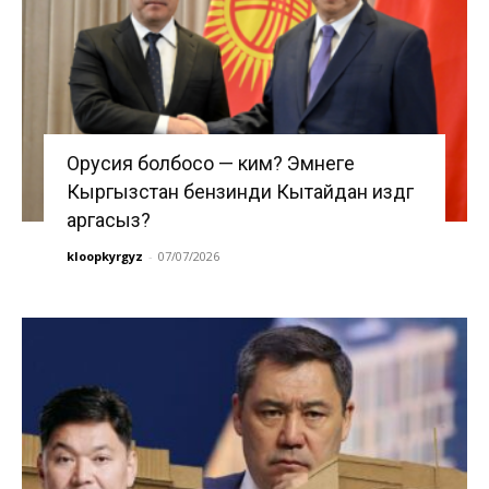
Орусия болбосо — ким? Эмнеге
Кыргызстан бензинди Кытайдан издөөгө
аргасыз?
kloopkyrgyz
-
07/07/2026