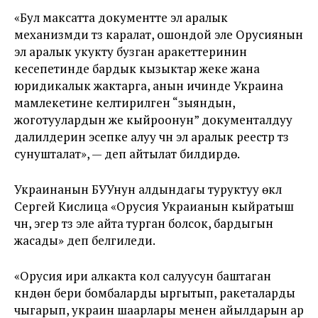
«Бул максатта документте эл аралык
механизмди түзүү каралат, ошондой эле Орусиянын
эл аралык укукту бузган аракеттеринин
кесепетинде бардык кызыктар жеке жана
юридикалык жактарга, анын ичинде Украина
мамлекетине келтирилген “зыяндын,
жоготуулардын же кыйроонун” документалдуу
далилдерин эсепке алуу үчүн эл аралык реестр түзүү
сунушталат», — деп айтылат билдирүүдө.
Украинанын БУУнун алдындагы туруктуу өкүлү
Сергей Кислица «Орусия Украианын кыйратыш
үчүн, эгер түз эле айта турган болсок, бардыгын
жасады» деп белгиледи.
«Орусия ири алкакта кол салуусун баштаган
күндөн бери бомбаларды ыргытып, ракеталарды
чыгарып, украин шаарлары менен айылдарын ар