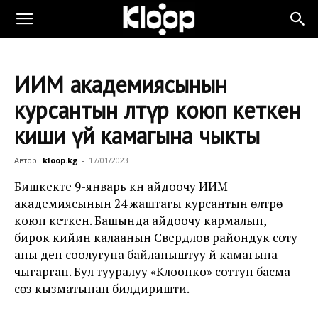
ИИМ академиясынын
курсантын өлтүрө коюп кеткен
киши үй камагына чыкты
Автор:
kloop.kg
-
17/01/2023
Бишкекте 9-январь күнү айдоочу ИИМ
академиясынын 24 жаштагы курсантын өлтүрө
коюп кеткен. Башында айдоочу кармалып,
бирок кийин калаанын Свердлов райондук соту
аны ден соолугуна байланыштуу үй камагына
чыгарган. Бул тууралуу «Клоопко» соттун басма
сөз кызматынан билдиришти.