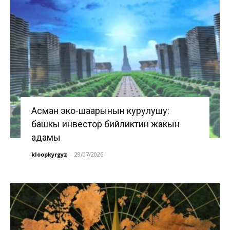
Асман эко-шаарынын курулушу:
башкы инвестор бийликтин жакын
адамы
kloopkyrgyz
-
29/07/2026