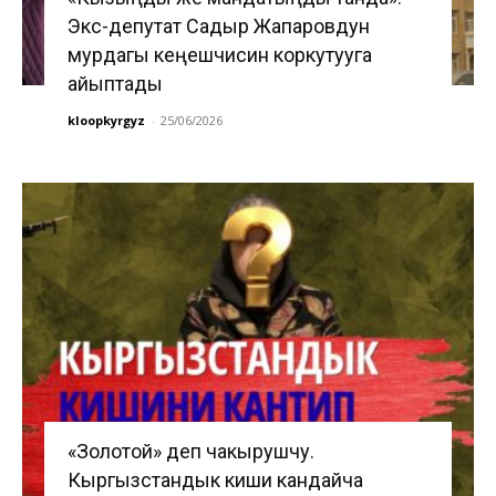
Экс-депутат Садыр Жапаровдун
мурдагы кеңешчисин коркутууга
айыптады
kloopkyrgyz
-
25/06/2026
«Золотой» деп чакырушчу.
Кыргызстандык киши кандайча