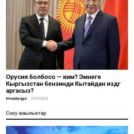
Орусия болбосо — ким? Эмнеге
Кыргызстан бензинди Кытайдан издөөгө
аргасыз?
kloopkyrgyz
-
07/07/2026
Соңку жаңылыктар