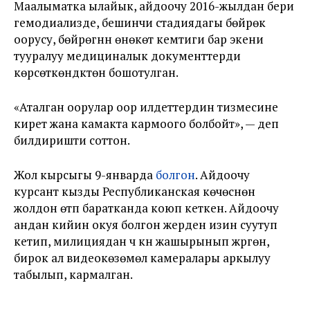
Маалыматка ылайык, айдоочу 2016-жылдан бери
гемодиализде, бешинчи стадиядагы бөйрөк
оорусу, бөйрөгүнүн өнөкөт кемтиги бар экени
тууралуу медициналык документтерди
көрсөткөндүктөн бошотулган.
«Аталган оорулар оор илдеттердин тизмесине
кирет жана камакта кармоого болбойт», — деп
билдиришти соттон.
Жол кырсыгы 9-январда
болгон
. Айдоочу
курсант кызды Республиканская көчөсүнөн
жолдон өтүп баратканда коюп кеткен. Айдоочу
андан кийин окуя болгон жерден изин суутуп
кетип, милициядан үч күн жашырынып жүргөн,
бирок ал видеокөзөмөл камералары аркылуу
табылып, кармалган.