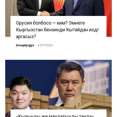
Орусия болбосо — ким? Эмнеге
Кыргызстан бензинди Кытайдан издөөгө
аргасыз?
kloopkyrgyz
-
07/07/2026
«Кызыңды же мандатыңды танда».