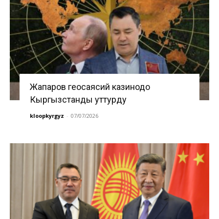
Жапаров геосаясий казинодо
Кыргызстанды уттурду
kloopkyrgyz
-
07/07/2026