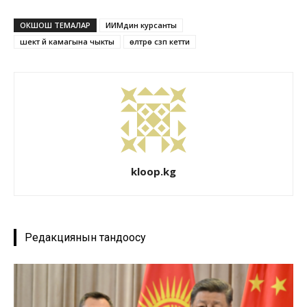
ОКШОШ ТЕМАЛАР
ИИМдин курсанты
шектүү үй камагына чыкты
өлтүрө сүзүп кетти
kloop.kg
Редакциянын тандоосу