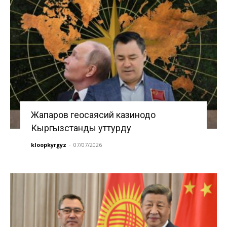
Жапаров геосаясий казинодо
Кыргызстанды уттурду
kloopkyrgyz
-
07/07/2026