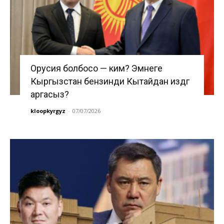
Орусия болбосо — ким? Эмнеге
Кыргызстан бензинди Кытайдан издөөгө
аргасыз?
kloopkyrgyz
-
07/07/2026