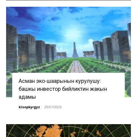
Асман эко-шаарынын курулушу:
башкы инвестор бийликтин жакын
адамы
kloopkyrgyz
-
29/07/2026