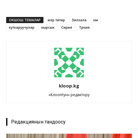
ОКШОШ ТЕМАЛАР
жер титир
Зилзала
км
куткаруучулар
кырсык
Сирия
Түркия
kloop.kg
«Клооптун» редактору
Редакциянын тандоосу