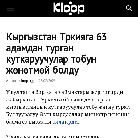
Кыргызстан Түркияга 63
адамдан турган
куткаруучулар тобун
жөнөтмөй болду
Автор:
kloop.kg
-
06/02/2023
Ушул тапта бир катар аймактары жер титирөөдөн
жабыркаган Түркияга 63 кишиден турган
кыргызстандык куткаруучулар тобу жөнөгөнү турат.
Бул тууралуу Өзгөчө кырдаалдар министрлигинин
басма сөз кызматы
билдирди
.
Маалыматка караганда, министрлик