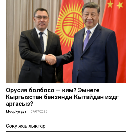
Орусия болбосо — ким? Эмнеге
Кыргызстан бензинди Кытайдан издөөгө
аргасыз?
kloopkyrgyz
-
07/07/2026
Соңку жаңылыктар