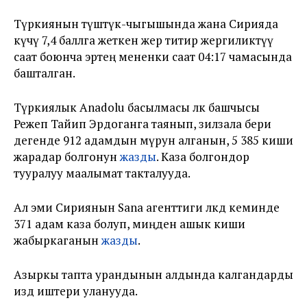
Түркиянын түштүк-чыгышында жана Сирияда
күчү 7,4 баллга жеткен жер титирөө жергиликтүү
саат боюнча эртең мененки саат 04:17 чамасында
башталган.
Түркиялык Anadolu басылмасы өлкө башчысы
Режеп Тайип Эрдоганга таянып, зилзала бери
дегенде 912 адамдын өмүрун алганын, 5 385 киши
жарадар болгонун
жазды
. Каза болгондор
тууралуу маалымат такталууда.
Ал эми Сириянын Sana агенттиги өлкөдө кеминде
371 адам каза болуп, миңден ашык киши
жабыркаганын
жазды
.
Азыркы тапта урандынын алдында калгандарды
издөө иштери уланууда.