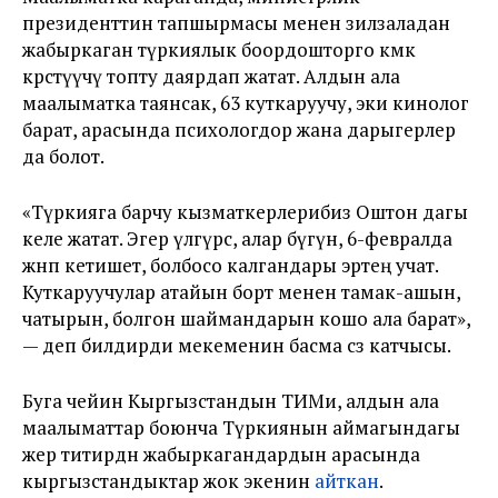
президенттин тапшырмасы менен зилзаладан
жабыркаган түркиялык боордошторго көмөк
көрсөтүүчү топту даярдап жатат. Алдын ала
маалыматка таянсак, 63 куткаруучу, эки кинолог
барат, арасында психологдор жана дарыгерлер
да болот.
«Түркияга барчу кызматкерлерибиз Оштон дагы
келе жатат. Эгер үлгүрсө, алар бүгүн, 6-февралда
жөнөп кетишет, болбосо калгандары эртең учат.
Куткаруучулар атайын борт менен тамак-ашын,
чатырын, болгон шаймандарын кошо ала барат»,
— деп билдирди мекеменин басма сөз катчысы.
Буга чейин Кыргызстандын ТИМи, алдын ала
маалыматтар боюнча Түркиянын аймагындагы
жер титирөөдөн жабыркагандардын арасында
кыргызстандыктар жок экенин
айткан
.