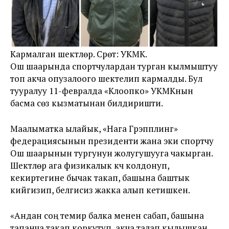
Кармалган шектүүлөр. Сүрөт: УКМК.
Ош шаарында спортчулардан турган кылмыштуу
топ акча опузалоого шектелип кармалды. Бул
тууралуу 11-февралда «Клоопко» УКМКнын
басма сөз кызматынан билдиришти.
Маалыматка ылайык, «Нага Грэпплинг»
федерациясынын президенти жана эки спортчу
Ош шаарынын тургунун жолугушууга чакырган.
Шектүүлөр ага физикалык күч колдонуп,
кекиртегине бычак такап, башына баштык
кийгизип, белгисиз жакка алып кетишкен.
«Андан соң темир балка менен сабап, башына
тапанча такап коркутуп, акча талап кылышкан.