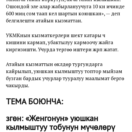
Ошондой эле алар жабырлануучуга 10 күн ичинде
600 миң сом таап келүү шартын коюшкан», — деп
белгилешти атайын кызматтан.
УКМКнын кызматкерлери шектүү катары үч
кишини кармап, убактылуу кармоочу жайга
киргизишти. Учурда тергөө иштери жүрүп жатат.
Атайын кызматтын өкүлдөрү тургундарга
кайрылып, уюшкан кылмыштуу топтор мыйзам
бузган бардык учурлар тууралуу маалымат берүүгө
чакырды.
ТЕМА БОЮНЧА:
Өзгөн: «Женгонун» уюшкан
кылмыштуу тобунун мүчөлөрү