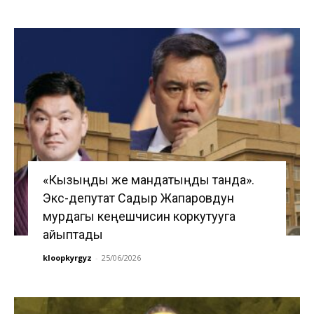
«Кызыңды же мандатыңды танда».
Экс-депутат Садыр Жапаровдун
мурдагы кеңешчисин коркутууга
айыптады
kloopkyrgyz
-
25/06/2026