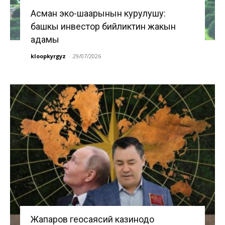
Асман эко-шаарынын курулушу:
башкы инвестор бийликтин жакын
адамы
kloopkyrgyz
-
29/07/2026
Жапаров геосаясий казинодо