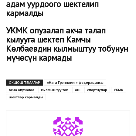
адам уурдоого шектелип
кармалды
УКМК опузалап акча талап
кылууга шектеп Камчы
Көлбаевдин кылмыштуу тобунун
мүчөсүн кармады
ОКШОШ ТЕМАЛАР
«Нага Грэпплинг» федерациясы
Акча опузалоо
кылмыштуу топ
ош
спортчулар
УКМК
шектүүлөр кармалды