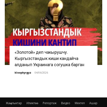
«Золотой» деп чакырушчу.
Кыргызстандык киши кандайча
алданып Украинага согушка барган
kloopkyrgyz
-
04/06/2026
Жаңылыктар
Иликтөө
Репортаж
Видео
Мектеп
Ашар