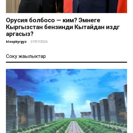
Орусия болбосо — ким? Эмнеге
Кыргызстан бензинди Кытайдан издөөгө
аргасыз?
kloopkyrgyz
-
07/07/2026
Соңку жаңылыктар