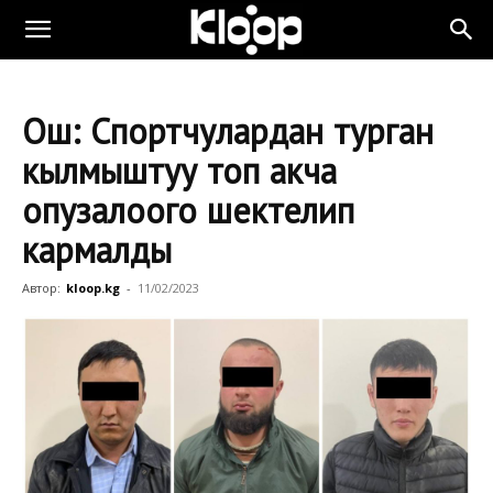
Ош: Спортчулардан турган
кылмыштуу топ акча
опузалоого шектелип
кармалды
Автор:
kloop.kg
-
11/02/2023