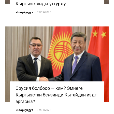
Кыргызстанды уттурду
kloopkyrgyz
-
07/07/2026
Орусия болбосо — ким? Эмнеге
Кыргызстан бензинди Кытайдан издөөгө
аргасыз?
kloopkyrgyz
-
07/07/2026