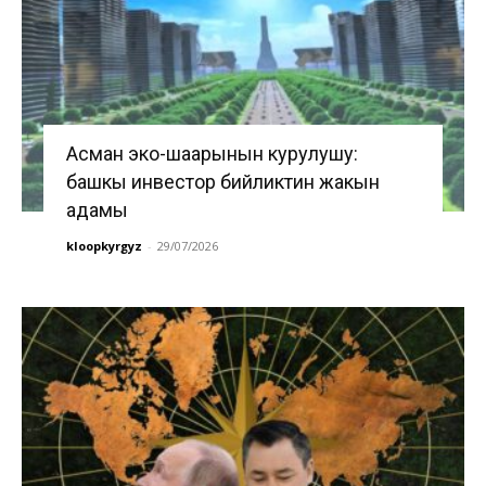
Асман эко-шаарынын курулушу:
башкы инвестор бийликтин жакын
адамы
kloopkyrgyz
-
29/07/2026