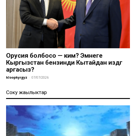
Орусия болбосо — ким? Эмнеге
Кыргызстан бензинди Кытайдан издөөгө
аргасыз?
kloopkyrgyz
-
07/07/2026
Соңку жаңылыктар