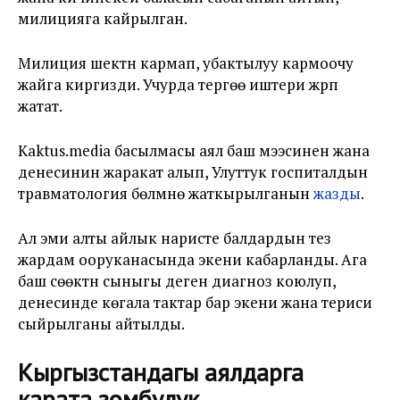
милицияга кайрылган.
Милиция шектүүнү кармап, убактылуу кармоочу
жайга киргизди. Учурда тергөө иштери жүрүп
жатат.
Kaktus.media басылмасы аял баш мээсинен жана
денесинин жаракат алып, Улуттук госпиталдын
травматология бөлүмүнө жаткырылганын
жазды
.
Ал эми алты айлык наристе балдардын тез
жардам ооруканасында экени кабарланды. Ага
баш сөөктүн сыныгы деген диагноз коюлуп,
денесинде көгала тактар бар экени жана териси
сыйрылганы айтылды.
Кыргызстандагы аялдарга
карата зомбулук