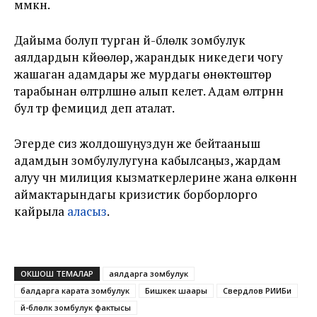
мүмкүн.
Дайыма болуп турган үй-бүлөлүк зомбулук
аялдардын күйөөлөрү, жарандык никедеги чогу
жашаган адамдары же мурдагы өнөктөштөрү
тарабынан өлтүрүлүшүнө алып келет. Адам өлтүрүүнүн
бул түрү фемицид деп аталат.
Эгерде сиз жолдошуңуздун же бейтааныш
адамдын зомбулулугуна кабылсаңыз, жардам
алуу үчүн милиция кызматкерлерине жана өлкөнүн
аймактарындагы кризистик борборлорго
кайрыла
аласыз
.
ОКШОШ ТЕМАЛАР
аялдарга зомбулук
балдарга карата зомбулук
Бишкек шаары
Свердлов РИИБи
үй-бүлөлүк зомбулук фактысы