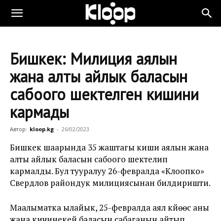
Бишкек: Милиция аялын
жана алты айлык баласын
сабоого шектелген кишини
кармады
Автор:
kloop.kg
-
26/02/2023
Бишкек шаарында 35 жаштагы киши аялын жана
алты айлык баласын сабоого шектелип
кармалды. Бул тууралуу 26-февралда «Клоопко»
Свердлов райондук милициясынан билдиришти.
Маалыматка ылайык, 25-февралда аял күйөөсү аны
жана кичинекей баласын сабаганын айтып,