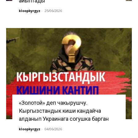
айыптады
kloopkyrgyz
-
25/06/2026
«Золотой» деп чакырушчу.
Кыргызстандык киши кандайча
алданып Украинага согушка барган
kloopkyrgyz
-
04/06/2026