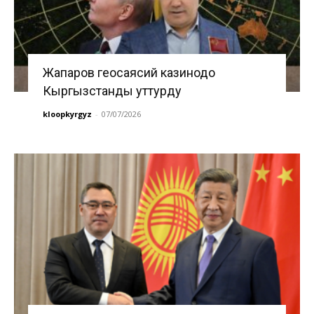
Жапаров геосаясий казинодо
Кыргызстанды уттурду
kloopkyrgyz
-
07/07/2026