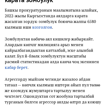
Башкы прокуратуранын маалыматына ылайык,
2022-жылы Кыргызстанда аялдарга карата
жасалган зордук-зомбулук боюнча жалпы 6580
кылмыш иши
козголгон
.
Зомбулуктан көбүнчө аял кишилер жабыркайт.
Алардын көпчүлүгү милицияга арыз менен
кайрылбагандыктан катталбай, эске алынбай
калат. Бул үй-бүлөлүк зомбулуктун масштабы
расмий статистикадан алда канча чоң экенинен
кабар берет
.
Агрессорду мыйзам чегинде жазалоо абдан
татаал — көпчүлүк кылмыш иштери айып пул төлөө
же коомдук жумуштарга тартылуу менен
чектелет. Ошондуктан сот жообуна тартылбай
турганын билген агрессор аялды өлтүрүп да коюшу