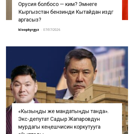
Орусия болбосо — ким? Эмнеге
Кыргызстан бензинди Кытайдан издөөгө
аргасыз?
kloopkyrgyz
-
07/07/2026
«Кызыңды же мандатыңды танда».
Экс-депутат Садыр Жапаровдун
мурдагы кеңешчисин коркутууга