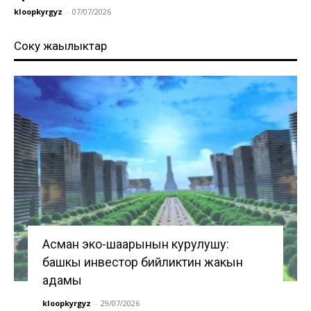
kloopkyrgyz
-
07/07/2026
Соңку жаңылыктар
Асман эко-шаарынын курулушу:
башкы инвестор бийликтин жакын
адамы
kloopkyrgyz
-
29/07/2026