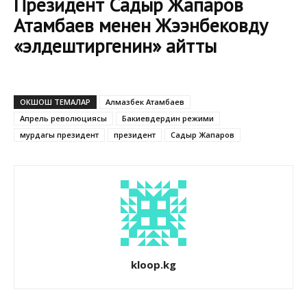
Президент Садыр Жапаров
Атамбаев менен Жээнбековду
«элдештиргенин» айтты
ОКШОШ ТЕМАЛАР
Алмазбек Атамбаев
Апрель революциясы
Бакиевдердин режими
мурдагы президент
президент
Садыр Жапаров
kloop.kg