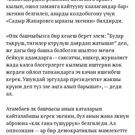
кылып, ошол заманга кайтууну каалагандар бар»
экенин белгилеп, аларды колдобогону үчүн
«Садыр Жапаровго ыраазы экенин» билдирди.
«Өлкө башчыбызга бир кеңеш берет элем: “Булар
төңкөрүш, тигилер көтөрүлүш даярдап жатышат” деп,
же дагы бир башка болбогон шылтоо менен
бейкүнөө адамдарга — саясатчы, ишкер, журналист
жада калса блогерлерге кылмыш иштерин жок
жерден ойлоп тапкандарга эч качан ишенбеш
керек. Ушундай эргулдар президентке жакшы
көрүнөм деп түз эле аңга алып барышат», — деди
ал.
Атамбаев өлкө башчысы анын каталарын
кайталабашы керек экенин, бул анын жана өлкөнүн
аброюна «көлөкө гана түшүрөрүн» белгиледи. Ал
оппозиция — ар бир демократиялык мамлекетте