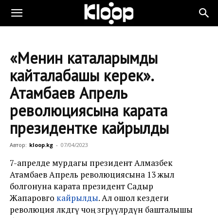
«Менин каталарымды
кайталабашы керек».
Атамбаев Апрель
революциясына карата
президентке кайрылды
Автор:
kloop.kg
-
07/04/2023
7-апрелде мурдагы президент Алмазбек
Атамбаев Апрель революциясына 13 жыл
болгонуна карата президент Садыр
Жапаровго
кайрылды
. Ал ошол кездеги
революция өлкөдөгү чоң өзгөрүүлөрдүн башталышы