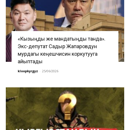
«Кызыңды же мандатыңды танда».
Экс-депутат Садыр Жапаровдун
мурдагы кеңешчисин коркутууга
айыптады
kloopkyrgyz
-
25/06/2026