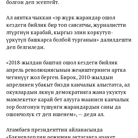
болгон деп эсептейт.
Ал аянтка чыккан «эр жүрөк жарандар ошол
кездеги бийлик бир топ саясатчы, журналистти
өлтүргөнүнө карабай, кыргыз элин коркутуп-
үркүтүп башкарса болбой турганын» далилдешти
деп белгиледи.
«2018-жылдан баштап ошол кездеги бийлик
апрель революциясынын жеңиштеринен артка
чегинүүгө жол берген. Бирок, 2010-жылдын
апрелинен убакыт бизди канчалык алыстатса, ал
окуялардын өлкөнүн демократияга жана укуктук
мамлекетке карай бет алууга мааниси канчалык
зор болгонун түшүнгөн жарандардын саны да
ошончолук өсөт деп ишенем», — деди ал.
Атамбаев президенттин айланасында
«Бакиевдердин режимин актаганга аракет