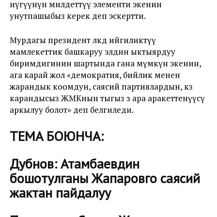
өнүгүүнүн милдеттүү элементи экенин
унутпашыбыз керек деп эскертти.
Мурдагы президент өлкөдө ийгиликтүү
мамлекеттик башкаруу элдин ыктыярдуу
биримдигинин шартында гана мүмкүн экенин,
ага карай жол «демократия, бийлик менен
жарандык коомдун, саясий партиялардын, көз
карандысыз ЖМКнын тыгыз өз ара аракеттенүүсү
аркылуу болот» деп белгиледи.
ТЕМА БОЮНЧА:
Дубнов: Атамбаевдин
бошотулганы Жапаровго саясий
жактан пайдалуу