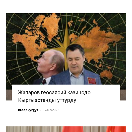
Жапаров геосаясий казинодо
Кыргызстанды уттурду
kloopkyrgyz
-
07/07/2026