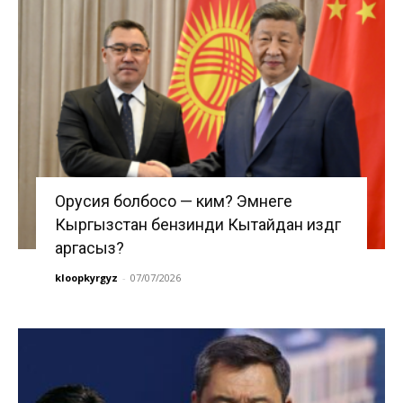
Орусия болбосо — ким? Эмнеге
Кыргызстан бензинди Кытайдан издөөгө
аргасыз?
kloopkyrgyz
-
07/07/2026