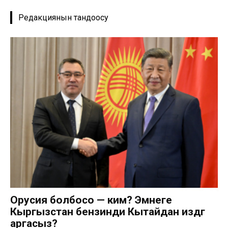
Редакциянын тандоосу
Орусия болбосо — ким? Эмнеге
Кыргызстан бензинди Кытайдан издөөгө
аргасыз?